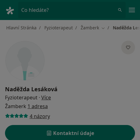
Hla
Co hledáte?
Hlavní Stránka
Fyzioterapeut
Žamberk
Naděžda Le
Změna města
Naděžda Lesáková
o specializacích
Fyzioterapeut
·
Více
Žamberk
1 adresa
4 názory
Kontaktní údaje