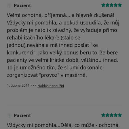
Pacient
Velmi ochotná, příjemná... a hlavně zkušená!
Vždycky mi pomohla, a pokud usoudila, že můj
problém je natolik závažný, že vyžaduje přímo
rehabilitačního lékaře (stalo se
jednou),neváhala mě ihned poslat "ke
konkurenci". Jako velký bonus beru to, že bere
pacienty ve velmi krátké době, většinou ihned.
To je umožněno tím, že si umí dokonale
zorganizovat "provoz" v masérně.
podle názoru uživatele Pacient
1. dubna 2011
•
•
•
Nahlásit zneužití
Pacient
Vždycky mi pomohla...Dělá, co může - ochotná,