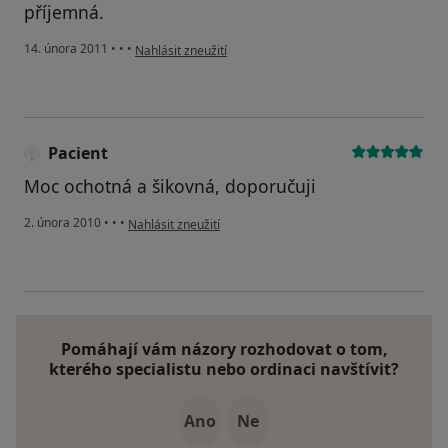
příjemná.
podle názoru uživatele Pacient
14. února 2011
•
•
•
Nahlásit zneužití
Pacient
Moc ochotná a šikovná, doporučuji
podle názoru uživatele Pacient
2. února 2010
•
•
•
Nahlásit zneužití
Pomáhají vám názory rozhodovat o tom,
kterého specialistu nebo ordinaci navštívit?
Ano
Ne