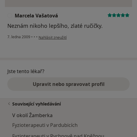
Marcela Vašatová
M
Neznám nikoho lepšího, zlaté ručičky.
podle názoru uživatele Marcela Vašatová
7. ledna 2009
•
•
•
Nahlásit zneužití
Jste tento lékař?
Upravit nebo spravovat profil
Související vyhledávání
V okolí Žamberka
Fyzioterapeuti v Pardubicích
Fyzioterapeuti v Rychnově nad Kněžnou