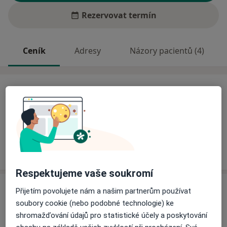
Rezervovat termín
Ceník
Adresy
Názory pacientů (4)
Ceník
Informace o službách a cenách nejsou k dispozici
Tento specialista ještě nepřidával žádné informace o
svých službách.
Respektujeme vaše soukromí
Adresa
Přijetím povolujete nám a našim partnerům používat
soubory cookie (nebo podobné technologie) ke
Rehabilitace
shromažďování údajů pro statistické účely a poskytování
nám. Gen. Knopa 837,
Žamberk
56401