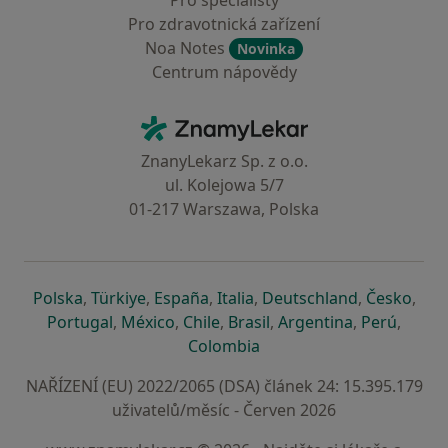
Pro specialisty
Pro zdravotnická zařízení
Noa Notes
Novinka
Centrum nápovědy
Kontakt
ZnamyLekar - Hlavní stránka
ZnanyLekarz Sp. z o.o.
ul. Kolejowa 5/7
01-217 Warszawa, Polska
se otevře v nové záložce
se otevře v nové záložce
se otevře v nové záložce
se otevře v nové záložce
se otevře v 
se o
Polska
,
Türkiye
,
España
,
Italia
,
Deutschland
,
Česko
,
se otevře v nové záložce
se otevře v nové záložce
se otevře v nové záložce
se otevře v nové záložc
se otevře v 
se ote
Portugal
,
México
,
Chile
,
Brasil
,
Argentina
,
Perú
,
se otevře v nové záložce
Colombia
NAŘÍZENÍ (EU) 2022/2065 (DSA) článek 24: 15.395.179
uživatelů/měsíc - Červen 2026