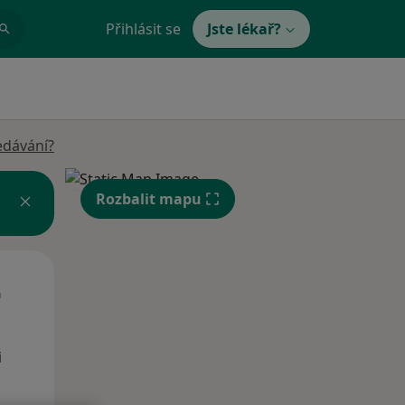
Přihlásit se
Jste lékař?
edávání?
Rozbalit mapu
St
Čt
Pá
n
12 Srpen
13 Srpen
14 Srpen
i