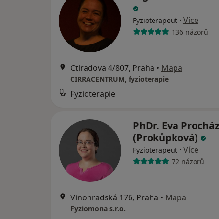
·
Více
Fyzioterapeut
136 názorů
Ctiradova 4/807, Praha
•
Mapa
CIRRACENTRUM, fyzioterapie
Fyzioterapie
PhDr. Eva Prochá
(Prokůpková)
·
Více
Fyzioterapeut
72 názorů
Vinohradská 176, Praha
•
Mapa
Fyziomona s.r.o.