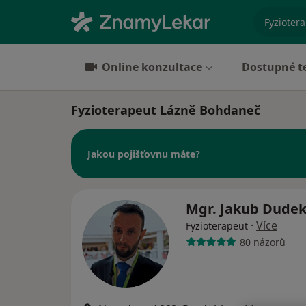
specializ
Online konzultace
Dostupné t
Fyzioterapeut Lázně Bohdaneč
Jakou pojišťovnu máte?
Mgr. Jakub Dude
·
Více
Fyzioterapeut
80 názorů