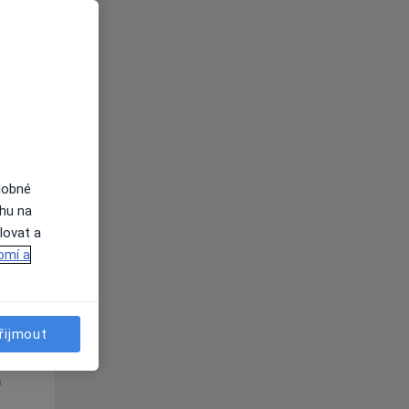
St
Čt
Pá
n
12 Srpen
13 Srpen
14 Srpen
dobné
i
ahu na
lovat a
omí a
řijmout
St
Čt
Pá
n
12 Srpen
13 Srpen
14 Srpen