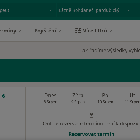
ace, nemoc nebo příjmení
Město nebo region
ermíny
Pojištění
Více filtrů
Jak řadíme výsledky vyhl
k
Dnes
Zítra
Po
Út
8 Srpen
9 Srpen
10 Srpen
11 Srpe
Online rezervace termínu není k dispozic
Rezervovat termín