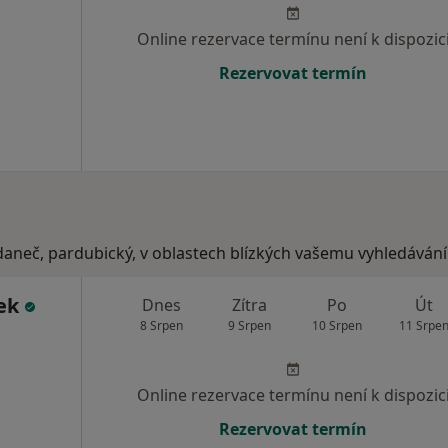
Online rezervace termínu není k dispozic
Rezervovat termín
daneč, pardubický, v oblastech blízkých vašemu vyhledávání
ček
Dnes
Zítra
Po
Út
8 Srpen
9 Srpen
10 Srpen
11 Srpe
Online rezervace termínu není k dispozic
Rezervovat termín