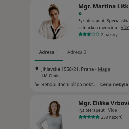
Mgr. Martina Liš
Fyzioterapeut, Specialistk
·
Víc
estetickou medicínu
2 názory
Adresa 1
Adresa 2
Jihlavská 1558/21, Praha
•
Mapa
LM Clinic
Rehabilitační léčba některých druhů funkční sterility metodou L. Mojžíšové
Cena nebyla
Mgr. Eliška Vrbo
·
Více
Fyzioterapeut
238 názorů