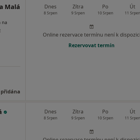
ka Malá
Dnes
Zítra
Po
Út
8 Srpen
9 Srpen
10 Srpen
11 Srpe
a na
e
Online rezervace termínu není k dispozic
Rezervovat termín
 přidána
vá
Dnes
Zítra
Po
Út
8 Srpen
9 Srpen
10 Srpen
11 Srpe
Online rezervace termínu není k dispozic