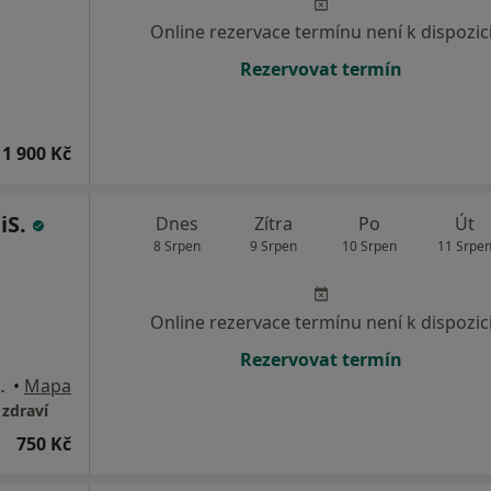
Online rezervace termínu není k dispozic
Rezervovat termín
1 900 Kč
iS.
Dnes
Zítra
Po
Út
8 Srpen
9 Srpen
10 Srpen
11 Srpe
Online rezervace termínu není k dispozic
Rezervovat termín
um - Skalka, 2. patro), Praha
•
Mapa
 zdraví
750 Kč