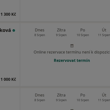
1 300 Kč
áková
Dnes
Zítra
Po
Út
8 Srpen
9 Srpen
10 Srpen
11 Srpe
Online rezervace termínu není k dispozic
Rezervovat termín
1 000 Kč
Dnes
Zítra
Po
Út
8 Srpen
9 Srpen
10 Srpen
11 Srpe