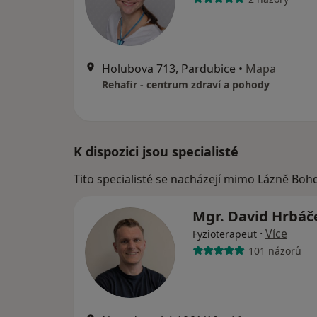
Holubova 713, Pardubice
•
Mapa
Rehafir - centrum zdraví a pohody
K dispozici jsou specialisté
Tito specialisté se nacházejí mimo Lázně Boh
Mgr. David Hrbá
·
Více
Fyzioterapeut
101 názorů