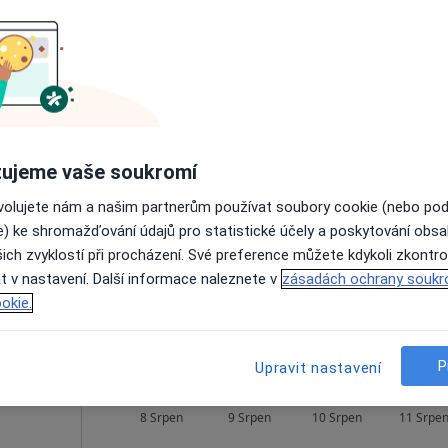
1 500 Kč
á
Dnes
Zítra
Po
Út
8 Srpen
9 Srpen
10 Srpen
11 Srpe
ujeme vaše soukromí
ovolujete nám a našim partnerům používat soubory cookie (nebo po
Online rezervace termínu není k dispozic
e) ke shromažďování údajů pro statistické účely a poskytování obs
ich zvyklostí při procházení. Své preference můžete kdykoli zkontro
Rezervovat termín
t v nastavení. Další informace naleznete v
zásadách ochrany soukr
okie.
Bc. Eliška Borecká - soukromá ambulance fyzioterapie
P
Upravit nastavení
ová
Dnes
Zítra
Po
Út
8 Srpen
9 Srpen
10 Srpen
11 Srpe