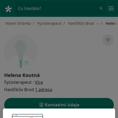
Hla
Co hledáte?
Hlavní Stránka
Fyzioterapeut
Havlíčkův Brod
Helen
Změna měst
Helena Koutná
o specializacích
Fyzioterapeut
·
Více
Havlíčkův Brod
1 adresa
Kontaktní údaje