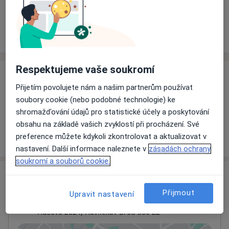
Rezervovat termín
Ceník
Adresy
Názory pacientů
Respektujeme vaše soukromí
Ceník
Přijetím povolujete nám a našim partnerům používat
Informace o službách a cenách nejsou k dispozici
soubory cookie (nebo podobné technologie) ke
Tento specialista ještě nepřidával žádné informace o
shromažďování údajů pro statistické účely a poskytování
svých službách.
obsahu na základě vašich zvyklostí při procházení. Své
preference můžete kdykoli zkontrolovat a aktualizovat v
nastavení. Další informace naleznete v
zásadách ochrany
soukromí a souborů cookie.
Adresa
Přijmout
Upravit nastavení
Nemocnice Havlíčkův Brod
Husova 2624,
Havlíčkův Brod
580 22