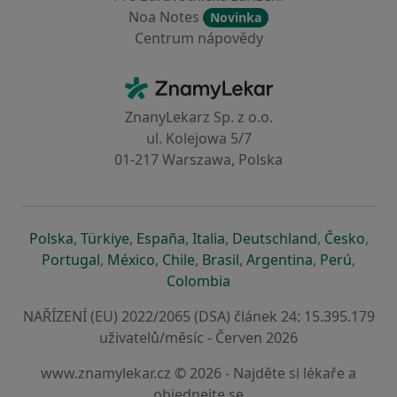
Noa Notes
Novinka
Centrum nápovědy
Kontakt
ZnamyLekar - Hlavní stránka
ZnanyLekarz Sp. z o.o.
ul. Kolejowa 5/7
01-217 Warszawa, Polska
se otevře v nové záložce
se otevře v nové záložce
se otevře v nové záložce
se otevře v nové záložce
se otevře v 
se o
Polska
,
Türkiye
,
España
,
Italia
,
Deutschland
,
Česko
,
se otevře v nové záložce
se otevře v nové záložce
se otevře v nové záložce
se otevře v nové záložc
se otevře v 
se ote
Portugal
,
México
,
Chile
,
Brasil
,
Argentina
,
Perú
,
se otevře v nové záložce
Colombia
NAŘÍZENÍ (EU) 2022/2065 (DSA) článek 24: 15.395.179
uživatelů/měsíc - Červen 2026
www.znamylekar.cz © 2026 - Najděte si lékaře a
objednejte se