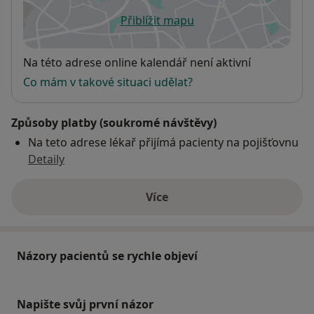
Přiblížit mapu
se otevře v nové záložce
Dostupnost
Na této adrese online kalendář není aktivní
Co mám v takové situaci udělat?
Způsoby platby (soukromé návštěvy)
Na teto adrese lékař přijímá pacienty na pojišťovnu
Detaily
Více
o adrese
Názory pacientů se rychle objeví
Napište svůj první názor