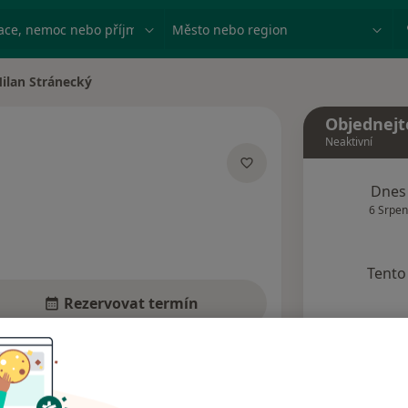
ace, nemoc nebo příjmení
Město nebo region
ilan Stránecký
 města
Objednejt
Neaktivní
zacích
Dnes
6 Srpen
Tento 
Rezervovat termín
Názory pacientů (3)