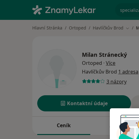
specializ
Hlavní Stránka
Ortoped
Havlíčkův Brod
M
Změna
Milan Stránecký
o speciali
Ortoped
·
Více
Havlíčkův Brod
1 adresa
3 názory
Kontaktní údaje
Ceník
Adresy