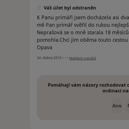
Váš účet byl odstraněn
K Panu primáři jsem docházela asi dv
mě Pan primář svěřil do rukou nejlepš
Neprašová se o mně starala 18 měsíců
pomohla.Chci jím oběma touto cestou
Opava
podle názoru uživatele Váš účet byl 
24. dubna 2016
•
•
•
Nahlásit zneužití
Pomáhají vám názory rozhodovat o 
ordinaci na
Ano