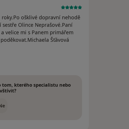
a roky.Po ošklivé dopravní nehodě
í sestře Olince Neprašové.Paní
 a velice mi s Panem primářem
 poděkovat.Michaela Šťávová
odstraněn
tom, kterého specialistu nebo
vštívit?
Ne