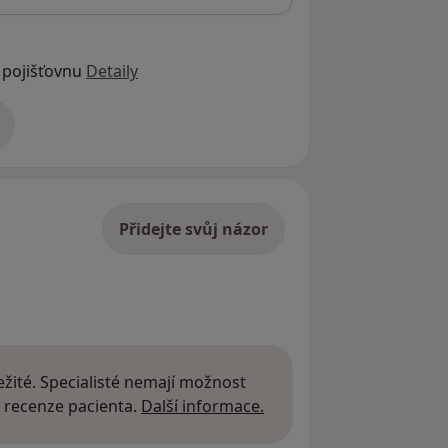
 pojišťovnu
Detaily
adrese
Přidejte svůj názor
žité. Specialisté nemají možnost
Další informace o názor
 recenze pacienta.
Další informace.