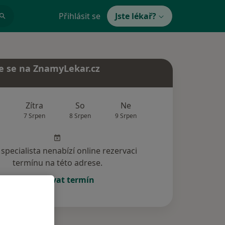
Přihlásit se
Jste lékař?
e se na ZnamyLekar.cz
Zítra
So
Ne
Po
Út
7 Srpen
8 Srpen
9 Srpen
10 Srpen
11 Srp
specialista nenabízí online rezervaci
termínu na této adrese.
Rezervovat termín