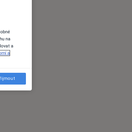
dobné
ahu na
lovat a
omí a
řijmout