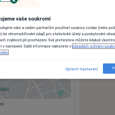
ujeme vaše soukromí
ách nejsou k dispozici
ádné informace o svých službách.
ovolujete nám a našim partnerům používat soubory cookie (nebo po
e) ke shromažďování údajů pro statistické účely a poskytování obs
ich zvyklostí při procházení. Své preference můžete kdykoli zkontro
t v nastavení. Další informace naleznete v
zásadách ochrany soukr
okie.
P
Upravit nastavení
 mapu
 otevře v nové záložce
ní