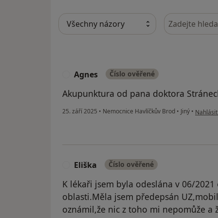
Hledejte v ná
Agnes
Číslo ověřené
A
Akupunktura od pana doktora Stráne
podle ná
25. září 2025
•
Nemocnice Havlíčkův Brod
•
Jiný
•
Nahlásit
Eliška
Číslo ověřené
E
K lékaři jsem byla odeslána v 06/2021
oblasti.Měla jsem předepsán UZ,mobil
oznámil,že nic z toho mi nepomůže a že