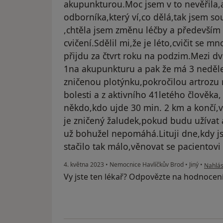
akupunkturou.Moc jsem v to nevěřila,a
odborníka,který ví,co dělá,tak jsem so
,chtěla jsem změnu léčby a především
cvičení.Sdělil mi,že je léto,cvičit se m
přijdu za čtvrt roku na podzim.Mezi dv
1na akupunkturu a pak že má 3 nedě
zničenou plotýnku,pokročilou artrozu
bolesti a z aktivního 41letého člověka,
někdo,kdo ujde 30 min. 2 km a končí,v
je zničený žaludek,pokud budu užívat an
už bohužel nepomáhá.Lituji dne,kdy js
stačilo tak málo,věnovat se pacientovi i
podle n
4. května 2023
•
Nemocnice Havlíčkův Brod
•
Jiný
•
Nahlási
Vy jste ten lékař? Odpovězte na hodnocen