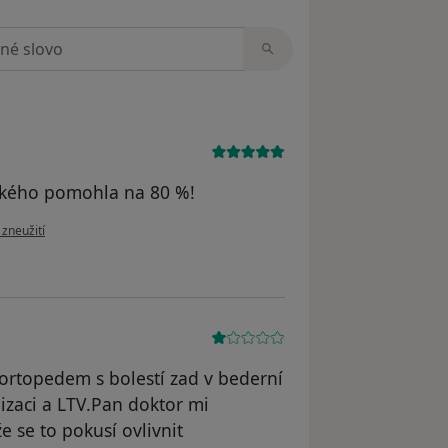
zorech
ckého pomohla na 80 %!
zoru uživatele Agnes
 zneužití
 ortopedem s bolestí zad v bederní
izaci a LTV.Pan doktor mi
 se to pokusí ovlivnit