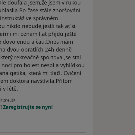
le doufala jsem,že jsem v rukou
uhlasila.Po čase stále zhoršování
 instruktáž ve správném
nou nikdo nebude,jestli tak ať si
eřmi mi oznámil,ať přijdu ještě
le dovolenou a čau.Dnes mám
 na dvou obratlích,24h denně
 který rekreačně sportoval,se stal
 noci pro bolest nespí a vyhlídkou
algetika, která mi tlačí. Cvičení
em doktora navštívila.Přitom
 v létě.
ázoru uživatele Eliška
t zneužití
í!
Zaregistrujte se nyní