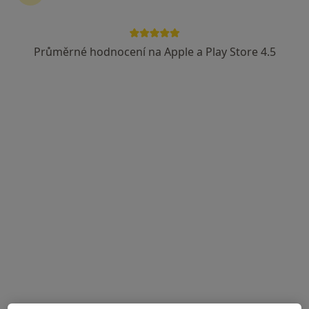
Doc. MUDr. Jaroslav Pilný
Ortoped
Průměrné hodnocení na Apple a Play Store 4.5
18 názorů
Žďárská 610, Pardubice
•
Mapa
Nemocnice Nové Město na Moravě
Tento specialista nenabízí online rezervaci termínu na této adrese.
Rezervovat termín
MUDr. Jiřina Ptáčková