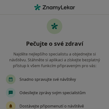
Hla
Ortoped • Hlinsko, pardubický
Filtry
Mapa
Ortoped Hlinsko
Pečujte o své zdraví
Jak řadíme výsledky vyhledávání?
Najděte nejlepšího specialistu a objednejte si
návštěvu. Stáhněte si aplikaci a získejte bezplatný
Jakou pojišťovnu máte?
přístup k všem funkcím připraveným pro vás:
Snadno spravujte své návštěvy
Odesílejte zprávy svým specialistům
Dostávejte připomenutí o návštěvě