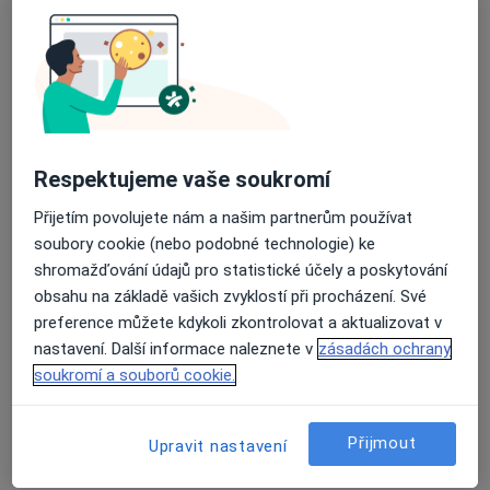
Ortoped
8 názorů
Rubešova 54, Hlinsko
•
Mapa
ORTOPEDIE Hlinsko s.r.o.
Tento specialista nenabízí online rezervaci termínu na této adrese.
Respektujeme vaše soukromí
Rezervovat termín
Přijetím povolujete nám a našim partnerům používat
soubory cookie (nebo podobné technologie) ke
shromažďování údajů pro statistické účely a poskytování
obsahu na základě vašich zvyklostí při procházení. Své
preference můžete kdykoli zkontrolovat a aktualizovat v
nastavení. Další informace naleznete v
zásadách ochrany
soukromí a souborů cookie.
František Brom
Přijmout
Upravit nastavení
Ortoped, Fyzioterapeut