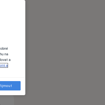
St
Čt
Pá
n
12 Srpen
13 Srpen
14 Srpen
dobné
ahu na
lovat a
i
omí a
řijmout
St
Čt
Pá
n
12 Srpen
13 Srpen
14 Srpen