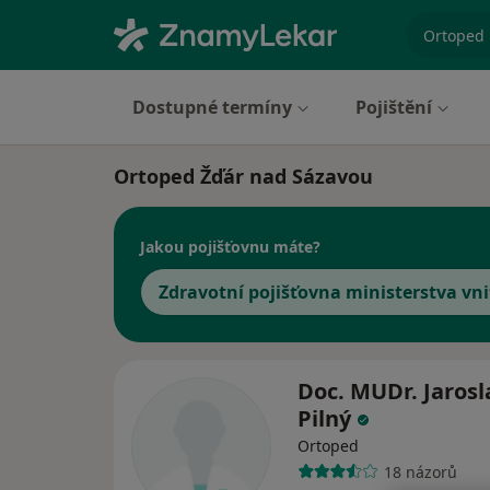
specializ
Dostupné termíny
Pojištění
Ortoped Žďár nad Sázavou
Jakou pojišťovnu máte?
Zdravotní pojišťovna ministerstva vni
Doc. MUDr. Jarosl
Pilný
Ortoped
18 názorů