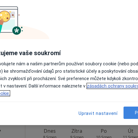
Rezervovat termín
Dnes
Zítra
Po
Út
ujeme vaše soukromí
8 Srpen
9 Srpen
10 Srpen
11 Srpe
ovolujete nám a našim partnerům používat soubory cookie (nebo po
e) ke shromažďování údajů pro statistické účely a poskytování obs
ich zvyklostí při procházení. Své preference můžete kdykoli zkontro
Online rezervace termínu není k dispozic
t v nastavení. Další informace naleznete v
zásadách ochrany soukr
Rezervovat termín
okie.
Mapa
P
Upravit nastavení
ý
Dnes
Zítra
Po
Út
8 Srpen
9 Srpen
10 Srpen
11 Srpe