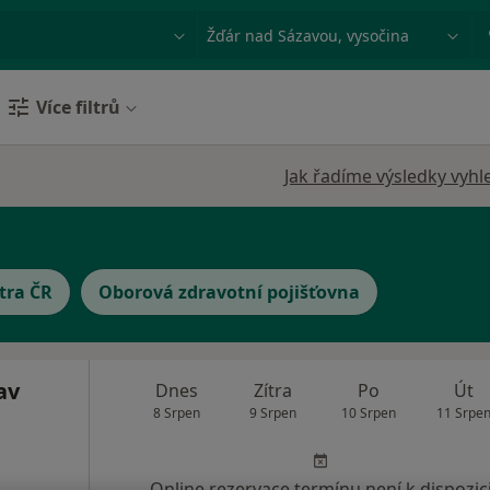
ace, nemoc nebo příjmení
Město nebo region
Více filtrů
Jak řadíme výsledky vyhl
tra ČR
Oborová zdravotní pojišťovna
av
Dnes
Zítra
Po
Út
8 Srpen
9 Srpen
10 Srpen
11 Srpe
Online rezervace termínu není k dispozic