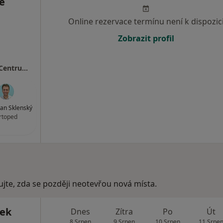
é
Online rezervace termínu není k dispozic
Zobrazit profil
MEDAPO.cz, s.r.o - ortopedická ambulance (Centrum lékařské péče, 1.NP)
an Sklenský
rtoped
ujte, zda se později neotevřou nová místa.
šek
Dnes
Zítra
Po
Út
8 Srpen
9 Srpen
10 Srpen
11 Srpe