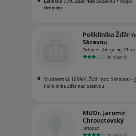
Lánecká 970, Žďár nad Sázavou
•
Mapa
Ordinace
Poliklinika Žďár 
Sázavou
Ortoped, Alergolog, Chiru
38 názorů
Studentská 1699/4, Žďár nad Sázavou
•
Poliklinika Žďár nad Sázavou
MUDr. Jaromír
Chroustovský
Ortoped
10 názorů