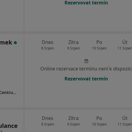
Rezervovat termín
ýmek
Dnes
Zítra
Po
Út
8 Srpen
9 Srpen
10 Srpen
11 Srpe
Online rezervace termínu není k dispozic
Rezervovat termín
MEDAPO.cz, s.r.o - ortopedická ambulance (Centrum lékařské péče, 1.NP)
Dnes
Zítra
Po
Út
ulance
8 Srpen
9 Srpen
10 Srpen
11 Srpe