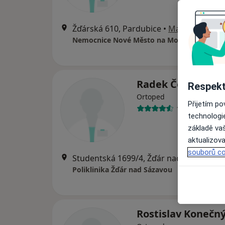
Žďárská 610, Pardubice
•
Mapa
Nemocnice Nové Město na Moravě
Radek Černý
Respekt
Ortoped
Přijetím p
17 názorů
technologi
základě vaš
aktualizova
souborů co
Studentská 1699/4, Žďár nad Sázavou
•
Poliklinika Žďár nad Sázavou
Rostislav Konečn