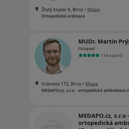
Žlutý kopec 6, Brno
•
Mapa
Ortopedická ordinace
MUDr. Martin Pr
Ortoped
114 názorů
Vránova 172, Brno
•
Mapa
MEDAPO.cz, s.r.o -
ortopedická amb