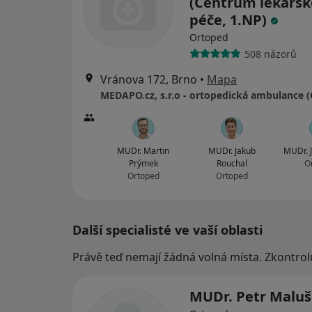
(Centrum lékařsk
péče, 1.NP)
Ortoped
508 názorů
Vránova 172, Brno
•
Mapa
MUDr. Martin
MUDr. Jakub
MUDr. J
Prýmek
Rouchal
O
Ortoped
Ortoped
Další specialisté ve vaší oblasti
Právě teď nemají žádná volná místa. Zkontrol
MUDr. Petr Malu