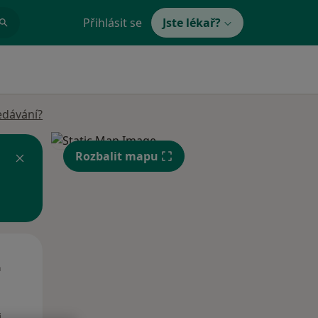
Přihlásit se
Jste lékař?
edávání?
Rozbalit mapu
St
Čt
Pá
n
12 Srpen
13 Srpen
14 Srpen
i