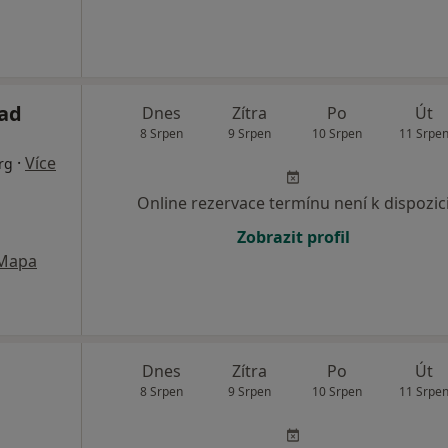
nad
Dnes
Zítra
Po
Út
8 Srpen
9 Srpen
10 Srpen
11 Srpe
·
Více
rg
Online rezervace termínu není k dispozic
Zobrazit profil
Mapa
Dnes
Zítra
Po
Út
8 Srpen
9 Srpen
10 Srpen
11 Srpe