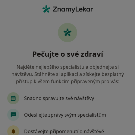
Hla
Ortoped • Vysoké Mýto, pardubický
Filtry
Mapa
Ortoped Vysoké Mýto
Pečujte o své zdraví
Jak řadíme výsledky vyhledávání?
Najděte nejlepšího specialistu a objednejte si
návštěvu. Stáhněte si aplikaci a získejte bezplatný
Jakou pojišťovnu máte?
přístup k všem funkcím připraveným pro vás:
Zdravotní pojišťovna ministerstva vnitra ČR
O
Snadno spravujte své návštěvy
Odesílejte zprávy svým specialistům
Dostávejte připomenutí o návštěvě