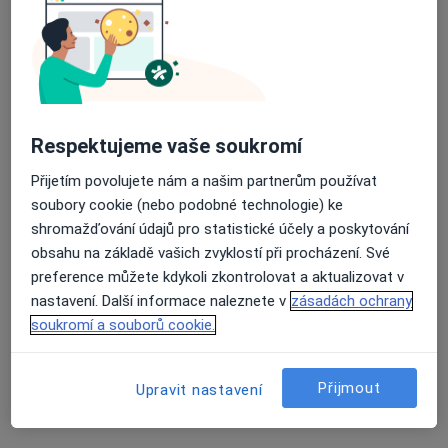
MUDr. Jiří Dlask
Ortoped
Generála Závady 116, Vysoké Mýto
•
Mapa
Respektujeme vaše soukromí
Sam.ord.lékaře spec. - ortopedie
Přijetím povolujete nám a našim partnerům používat
Tento specialista nenabízí online rezervaci termínu na této adrese.
soubory cookie (nebo podobné technologie) ke
shromažďování údajů pro statistické účely a poskytování
Rezervovat termín
obsahu na základě vašich zvyklostí při procházení. Své
preference můžete kdykoli zkontrolovat a aktualizovat v
nastavení. Další informace naleznete v
zásadách ochrany
K dispozici jsou specialisté
soukromí a souborů cookie.
Tito specialisté se nacházejí mimo Vysoké Mýto,
pardubický, v oblastech blízkých vašemu
Přijmout
Upravit nastavení
vyhledávání.