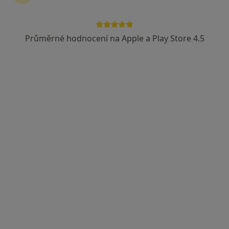
Průměrné hodnocení na Apple a Play Store 4.5
MUDr. Jiří Doležal
·
Více
Ortoped
29 názorů
J. E. Purkyně 652, Litomyšl
•
Mapa
Litomyšlská nemocnice, a.s.
Tento specialista nenabízí online rezervaci termínu na této adrese.
Rezervovat termín