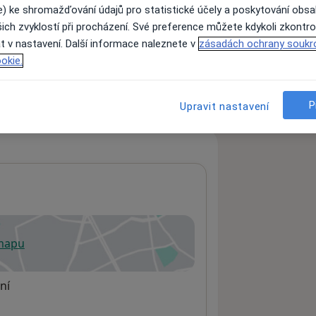
e) ke shromažďování údajů pro statistické účely a poskytování obs
ich zvyklostí při procházení. Své preference můžete kdykoli zkontro
t v nastavení. Další informace naleznete v
zásadách ochrany soukr
ách nejsou k dispozici
okie.
ádné informace o svých službách.
P
Upravit nastavení
 mapu
 otevře v nové záložce
ní