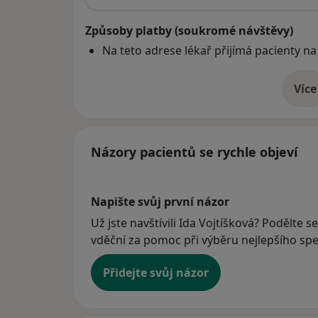
Způsoby platby (soukromé návštěvy)
Na teto adrese lékař přijímá pacienty na
Více
o 
Názory pacientů se rychle objeví
Napište svůj první názor
Už jste navštívili Ida Vojtíšková? Podělte s
vděční za pomoc při výběru nejlepšího spec
Přidejte svůj názor