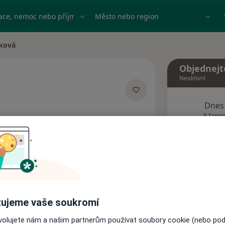
ace, nemoc nebo příjmení
Město nebo region
šková
Objednejt
Neaktivní
Dnes
zacích
8 Srpen
Tento 
Rezervovat termín
ujeme vaše soukromí
Názory pacientů
ovolujete nám a našim partnerům používat soubory cookie (nebo po