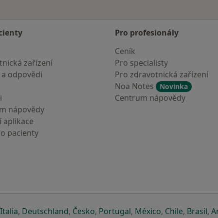
cienty
Pro profesionály
Ceník
nická zařízení
Pro specialisty
 a odpovědi
Pro zdravotnická zařízení
Noa Notes
Novinka
i
Centrum nápovědy
um nápovědy
 aplikace
ro pacienty
záložce
 v nové záložce
e otevře v nové záložce
se otevře v nové záložce
se otevře v nové záložce
se otevře v nové záložce
se otevře v nové záložc
se otevře v nov
se otevře
se 
Italia
,
Deutschland
,
Česko
,
Portugal
,
México
,
Chile
,
Brasil
,
A