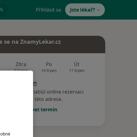
Přihlásit se
Jste lékař?
e se na ZnamyLekar.cz
Zítra
Po
Út
St
Čt
9 Srpen
10 Srpen
11 Srpen
12 Srpen
13 Srp
specialista nenabízí online rezervaci
termínu na této adrese.
Rezervovat termín
dobné