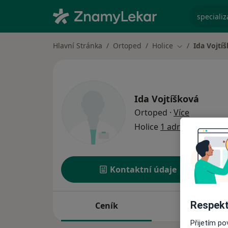
specializ
Hlavní Stránka
Ortoped
Holice
Ida Vojtí
Změna města
Ida Vojtíšková
o speciali
Ortoped
·
Více
Holice
1 adresa
Kontaktní údaje
Respekt
Ceník
Adresy
Přijetím p