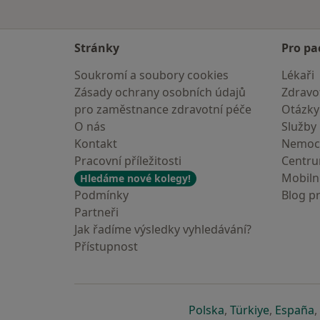
Stránky
Pro pa
Soukromí a soubory cookies
Lékaři
Zásady ochrany osobních údajů
Zdravot
pro zaměstnance zdravotní péče
Otázky
O nás
Služby
Kontakt
Nemoc
Pracovní příležitosti
Centr
Mobilní
Hledáme nové kolegy!
Podmínky
Blog p
Partneři
Jak řadíme výsledky vyhledávání?
Přístupnost
se otevře v nové 
se otevře
s
Polska
,
Türkiye
,
España
,