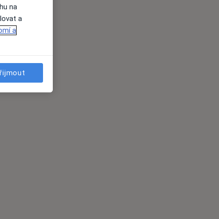
ahu na
lovat a
omí a
řijmout