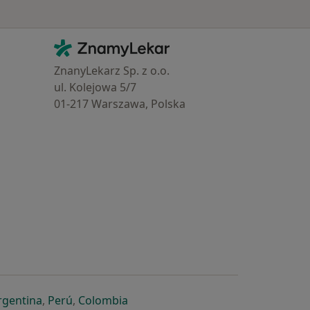
Kontakt
ZnamyLekar - Hlavní stránka
ZnanyLekarz Sp. z o.o.
ul. Kolejowa 5/7
01-217 Warszawa, Polska
e
é záložce
 v nové záložce
otevře v nové záložce
se otevře v nové záložce
se otevře v nové záložce
se otevře v nové záložce
rgentina
,
Perú
,
Colombia