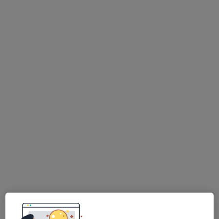
MUDr. Vlastimil Bílý
Ortoped
23 názorů
F.V. Krejčího 405, Česká Třebová
•
Mapa
Sam.ord.lékaře spec.-ortopedie
Tento specialista nenabízí online rezervaci termínu na této adrese.
Rezervovat termín