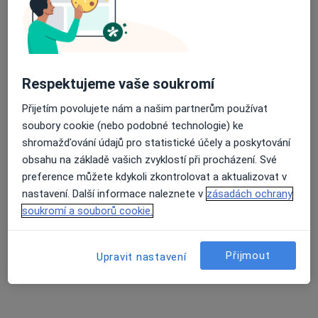
MUDr. Vít Heblt
Ortoped
Respektujeme vaše soukromí
10 názorů
Přijetím povolujete nám a našim partnerům používat
Adresa 1
Adresa 2
soubory cookie (nebo podobné technologie) ke
shromažďování údajů pro statistické účely a poskytování
obsahu na základě vašich zvyklostí při procházení. Své
Smetanova 1175, Choceň
•
Mapa
preference můžete kdykoli zkontrolovat a aktualizovat v
Ortopedie - ambulantní péče
nastavení. Další informace naleznete v
zásadách ochrany
Tento specialista nenabízí online rezervaci termínu na této adrese.
soukromí a souborů cookie.
Rezervovat termín
Přijmout
Upravit nastavení
K dispozici jsou specialisté