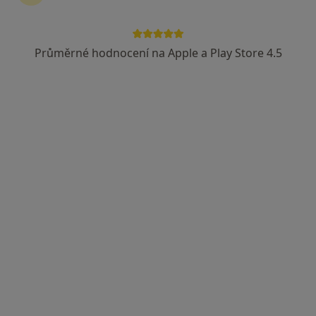
Průměrné hodnocení na Apple a Play Store 4.5
MUDr. Jiří Doležal
·
Více
Ortoped
29 názorů
Adresa 1
Adresa 2
J. E. Purkyně 652, Litomyšl
•
Mapa
Litomyšlská nemocnice, a.s.
Tento specialista nenabízí online rezervaci termínu na této adrese.
Rezervovat termín