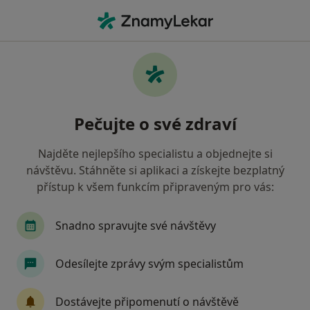
Hla
Ortoped • Ústí nad Orlicí, pardubický
Filtry
Mapa
Ortoped Ústí nad Orlicí
Pečujte o své zdraví
Jak řadíme výsledky vyhledávání?
Najděte nejlepšího specialistu a objednejte si
návštěvu. Stáhněte si aplikaci a získejte bezplatný
Jakou pojišťovnu máte?
přístup k všem funkcím připraveným pro vás:
Oborová zdravotní pojišťovna
Snadno spravujte své návštěvy
Odesílejte zprávy svým specialistům
Dostávejte připomenutí o návštěvě