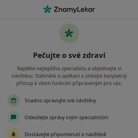
Hla
Ortoped • Nový Bydžov, královéhradecký
Filtry
Mapa
Ortoped Nový Bydžov
Pečujte o své zdraví
Jak řadíme výsledky vyhledávání?
Najděte nejlepšího specialistu a objednejte si
návštěvu. Stáhněte si aplikaci a získejte bezplatný
Jakou pojišťovnu máte?
přístup k všem funkcím připraveným pro vás:
Snadno spravujte své návštěvy
Odesílejte zprávy svým specialistům
Dostávejte připomenutí o návštěvě