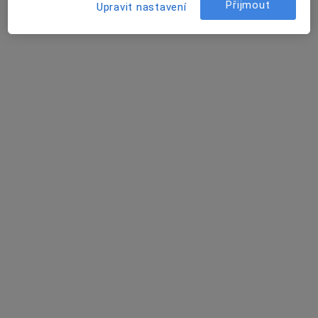
Přijmout
Upravit nastavení
MUDr. Jaroslav Pavlata
Ortoped
2 názory
Jungmannova 114/1, Chlumec nad Cidlinou
•
Mapa
Sam. ord. lékaře spec. - ortopedie
Tento specialista nenabízí online rezervaci termínu na této adrese.
Rezervovat termín