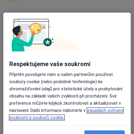
MUDr. Jan Charvát
Ortoped
Průměrné hodnocení na Apple a Play Store 4.5
78 názorů
Adresa 1
Adresa 2
Jungmannova 114/1, Chlumec nad Cidlinou
•
Mapa
Sam. ord. lékaře spec. - ortopedie
Respektujeme vaše soukromí
Tento specialista nenabízí online rezervaci termínu na této adrese.
Přijetím povolujete nám a našim partnerům používat
soubory cookie (nebo podobné technologie) ke
Rezervovat termín
shromažďování údajů pro statistické účely a poskytování
obsahu na základě vašich zvyklostí při procházení. Své
preference můžete kdykoli zkontrolovat a aktualizovat v
nastavení. Další informace naleznete v
zásadách ochrany
soukromí a souborů cookie.