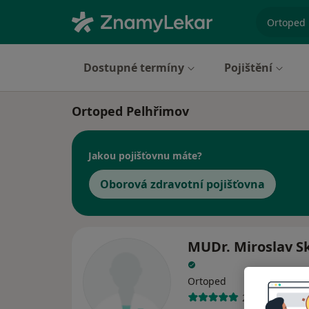
specializ
Dostupné termíny
Pojištění
Ortoped Pelhřimov
Jakou pojišťovnu máte?
Oborová zdravotní pojišťovna
MUDr. Miroslav S
Ortoped
20 názorů