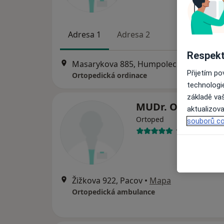
Adresa 1
Adresa 2
Respekt
Masarykova 885, Humpolec
•
Mapa
Přijetím p
Ortopedická ordinace
technologi
základě vaš
MUDr. Oldřich Kr
aktualizova
Ortoped
souborů co
15 názorů
Žižkova 922, Pacov
•
Mapa
Ortopedická ambulance