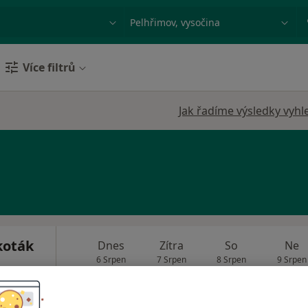
ace, nemoc nebo příjmení
Město nebo region
Více filtrů
Jak řadíme výsledky vyhl
koták
Dnes
Zítra
So
Ne
6 Srpen
7 Srpen
8 Srpen
9 Srpen
Online rezervace termínu není k dispozic