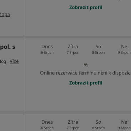
Zobrazit profil
Mapa
pol. s
Dnes
Zítra
So
Ne
6 Srpen
7 Srpen
8 Srpen
9 Srpen
·
Více
log
Online rezervace termínu není k dispozic
Zobrazit profil
Dnes
Zítra
So
Ne
6 Srpen
7 Srpen
8 Srpen
9 Srpen