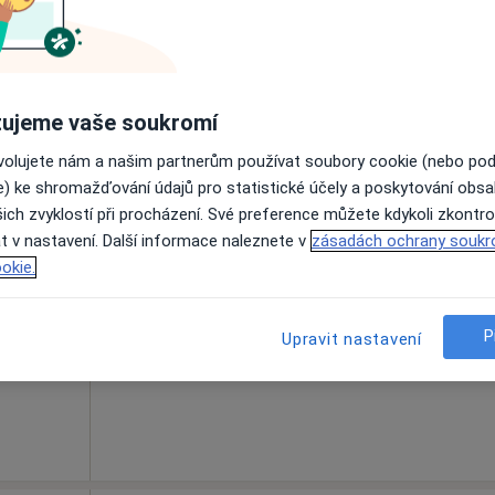
Rezervovat termín
ujeme vaše soukromí
ovolujete nám a našim partnerům používat soubory cookie (nebo po
e) ke shromažďování údajů pro statistické účely a poskytování obs
ich zvyklostí při procházení. Své preference můžete kdykoli zkontro
umpl
Dnes
Zítra
So
Ne
t v nastavení. Další informace naleznete v
zásadách ochrany soukr
6 Srpen
7 Srpen
8 Srpen
9 Srpen
okie.
Online rezervace termínu není k dispozic
P
Upravit nastavení
Rezervovat termín