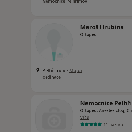
Nemocnice Pelhřimov
Maroš Hrubina
Ortoped
Pelhřimov
•
Mapa
Ordinace
Nemocnice Pelhř
Ortoped, Anesteziolog, Ch
Více
11 názorů