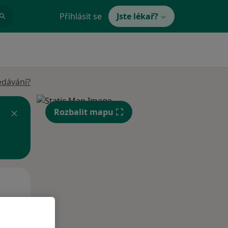
Přihlásit se
Jste lékař?
edávání?
Rozbalit mapu
Po
Út
St
10 Srpen
11 Srpen
12 Srpen
i