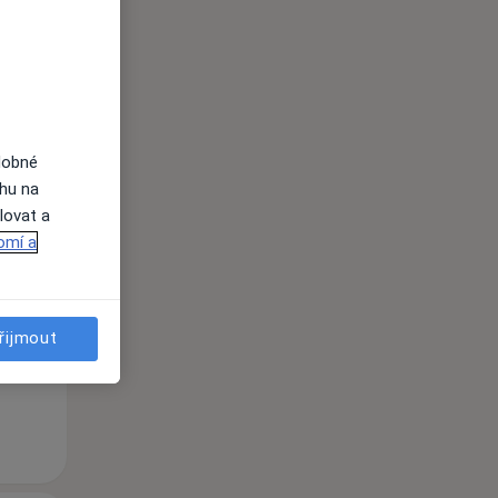
dobné
ahu na
lovat a
Po
Út
St
omí a
10 Srpen
11 Srpen
12 Srpen
i
řijmout