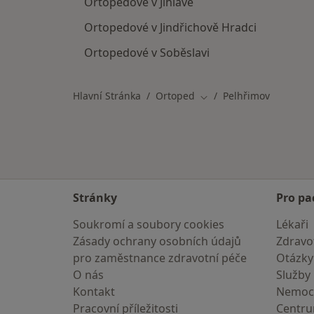
Ortopedové v Jihlavě
Ortopedové v Jindřichově Hradci
Ortopedové v Soběslavi
Hlavní Stránka
Ortoped
Pelhřimov
Změna města
Stránky
Pro pa
Soukromí a soubory cookies
Lékaři
Zásady ochrany osobních údajů
Zdravot
pro zaměstnance zdravotní péče
Otázky
O nás
Služby
Kontakt
Nemoc
Pracovní příležitosti
Centr