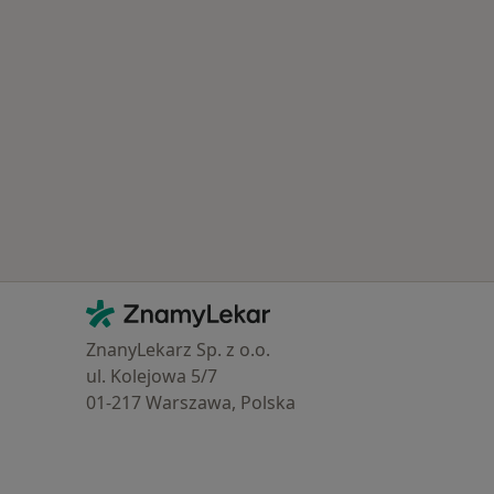
Kontakt
ZnamyLekar - Hlavní stránka
ZnanyLekarz Sp. z o.o.
ul. Kolejowa 5/7
01-217 Warszawa, Polska