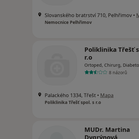
Slovanského bratrství 710, Pelhřimov
•
Nemocnice Pelhřimov
Poliklinika Třešť s
r.o
Ortoped, Chirurg, Diabeto
8 názorů
Palackého 1334, Třešť
•
Mapa
Poliklinika Třešť spol. s r.o
MUDr. Martina
Dygrýnová