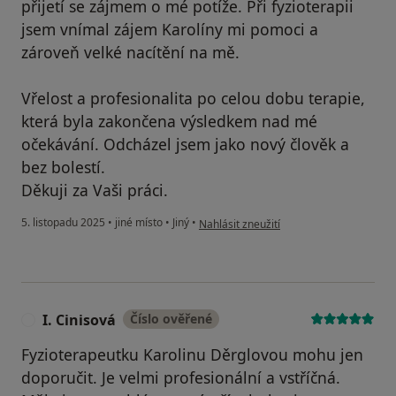
přijetí se zájmem o mé potíže. Při fyzioterapii
jsem vnímal zájem Karolíny mi pomoci a
zároveň velké nacítění na mě.
Vřelost a profesionalita po celou dobu terapie,
která byla zakončena výsledkem nad mé
očekávání. Odcházel jsem jako nový člověk a
bez bolestí.
Děkuji za Vaši práci.
podle názoru uživatele Jiří
5. listopadu 2025
•
jiné místo
•
Jiný
•
Nahlásit zneužití
I. Cinisová
Číslo ověřené
I
Fyzioterapeutku Karolinu Děrglovou mohu jen
doporučit. Je velmi profesionální a vstříčná.