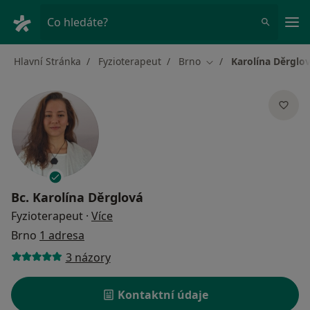
Hla
Co hledáte?
Hlavní Stránka
Fyzioterapeut
Brno
Karolína Děrglo
Změna města
Bc.
Karolína Děrglová
o specializacích
Fyzioterapeut
·
Více
Brno
1 adresa
3 názory
Kontaktní údaje