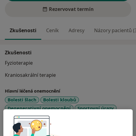
Rezervovat termín
Zkušenosti
Ceník
Adresy
Názory pacientů (
Zkušenosti
Fyzioterapie
Kraniosakrální terapie
Hlavní léčená onemocnění
Bolesti šlach
Bolesti kloubů
Degenerativní onemocnění
Sportovní úrazy
a11y_sr_more_diseases
Bolesti zad
+16
Pacienti, které ošetřuji