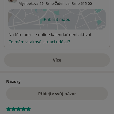
Myslbekova 29,
Brno-Židenice
,
Brno
615 00
Přiblížit mapu
se otevře v nové záložce
Dostupnost
Na této adrese online kalendář není aktivní
Co mám v takové situaci udělat?
Více
o adrese
Názory
Přidejte svůj názor