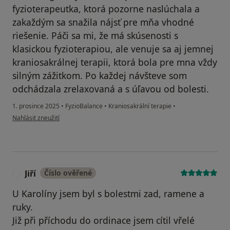
fyzioterapeutka, ktorá pozorne naslúchala a
zakaždým sa snažila nájsť pre mňa vhodné
riešenie. Páči sa mi, že má skúsenosti s
klasickou fyzioterapiou, ale venuje sa aj jemnej
kraniosakrálnej terapii, ktorá bola pre mna vždy
silným zážitkom. Po každej návšteve som
odchádzala zrelaxovaná a s úľavou od bolesti.
1. prosince 2025
•
FyzioBalance
•
Kraniosakrální terapie
•
podle názoru uživatele Silvia
Nahlásit zneužití
Jiří
Číslo ověřené
J
U Karolíny jsem byl s bolestmi zad, ramene a
ruky.
Již při příchodu do ordinace jsem cítil vřelé