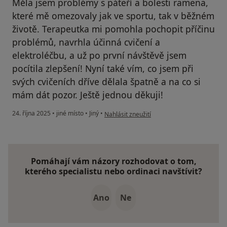
Měla jsem problémy s páteří a bolesti ramena,
které mě omezovaly jak ve sportu, tak v běžném
životě. Terapeutka mi pomohla pochopit příčinu
problémů, navrhla účinná cvičení a
elektroléčbu, a už po první návštěvě jsem
pocítila zlepšení! Nyní také vím, co jsem při
svých cvičeních dříve dělala špatně a na co si
mám dát pozor. Ještě jednou děkuji!
podle názoru uživatele I. Cinisová
24. října 2025
•
jiné místo
•
Jiný
•
Nahlásit zneužití
Pomáhají vám názory rozhodovat o tom,
kterého specialistu nebo ordinaci navštívit?
Ano
Ne