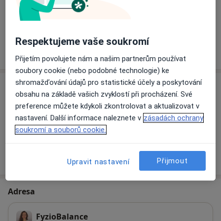
Dospělí
Děti od 8 let
Respektujeme vaše soukromí
Více
o zkušenostech
Přijetím povolujete nám a našim partnerům používat
soubory cookie (nebo podobné technologie) ke
shromažďování údajů pro statistické účely a poskytování
Služby a ceník služeb
obsahu na základě vašich zvyklostí při procházení. Své
Fyzioterapie
preference můžete kdykoli zkontrolovat a aktualizovat v
1 250 Kč
Detaily
nastavení. Další informace naleznete v
zásadách ochrany
soukromí a souborů cookie.
Jak fungují ceny?
Přijmout
Upravit nastavení
Adresa
FyzioBalance