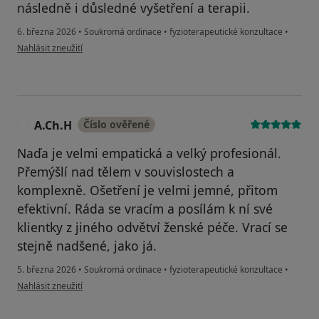
následně i důsledné vyšetření a terapii.
6. března 2026
•
Soukromá ordinace
•
fyzioterapeutické konzultace
•
podle názoru uživatele Adéla
Nahlásit zneužití
A.Ch.H
Číslo ověřené
A
Naďa je velmi empatická a velký profesionál.
Přemýšlí nad tělem v souvislostech a
komplexně. Ošetření je velmi jemné, přitom
efektivní. Ráda se vracím a posílám k ní své
klientky z jiného odvětví ženské péče. Vrací se
stejně nadšené, jako já.
5. března 2026
•
Soukromá ordinace
•
fyzioterapeutické konzultace
•
podle názoru uživatele A.Ch.H
Nahlásit zneužití