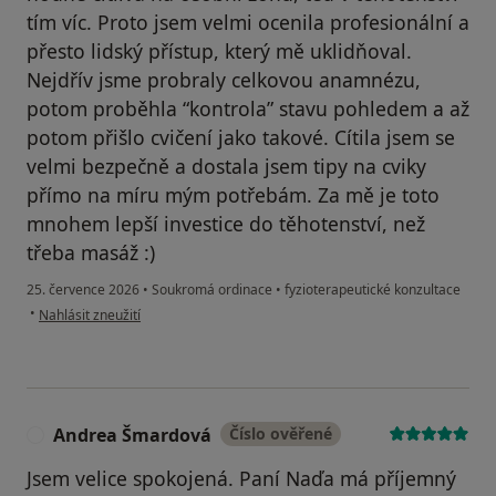
tím víc. Proto jsem velmi ocenila profesionální a
přesto lidský přístup, který mě uklidňoval.
Nejdřív jsme probraly celkovou anamnézu,
potom proběhla “kontrola” stavu pohledem a až
potom přišlo cvičení jako takové. Cítila jsem se
velmi bezpečně a dostala jsem tipy na cviky
přímo na míru mým potřebám. Za mě je toto
mnohem lepší investice do těhotenství, než
třeba masáž :)
25. července 2026
•
Soukromá ordinace
•
fyzioterapeutické konzultace
podle názoru uživatele A.S.
•
Nahlásit zneužití
Andrea Šmardová
Číslo ověřené
A
Jsem velice spokojená. Paní Naďa má příjemný