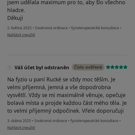
jsem udělala maximum pro to, aby šlo všechno
hladce.
Děkuji
2. května 2025
•
Soukromá ordinace
•
fyzioterapeutické konzultace
•
podle názoru uživatele Kateřina
Nahlásit zneužití
Váš účet byl odstraněn
Číslo ověřené
Na fyzio u paní Rucké se vždy moc těším. Je
velmi příjemná, jemná a vše dopodrobna
vysvětlí. Vždy se mi maximálně věnuje, opečuje
bolavá místa a projde každou část mého těla. Je
to velmi příjemný odpočinek. Vřele doporučuji
3. dubna 2025
•
Soukromá ordinace
•
fyzioterapeutické konzultace
•
podle názoru uživatele Váš účet byl odstraněn
Nahlásit zneužití