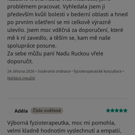
problémem pracovat. Vyhledala jsem ji
především kvůli bolesti v bederní oblasti a hned
po prvním ošetření se mi celkově výrazně
ulevilo. Jsem moc vděčná za doporučení, které
mě k ní zavedlo, a těším se, kam mě naše
spolupráce posune.
Za sebe můžu paní Naďu Ruckou vřele
doporučit.
24. března 2026
•
Soukromá ordinace
•
fyzioterapeutické konzultace
•
podle názoru uživatele Hana Ryšavá
Nahlásit zneužití
Adéla
Číslo ověřené
A
Výborná fyzioterapeutka, moc mi pomohla,
velmi kladně hodnotím vyslechnutí a empatii,