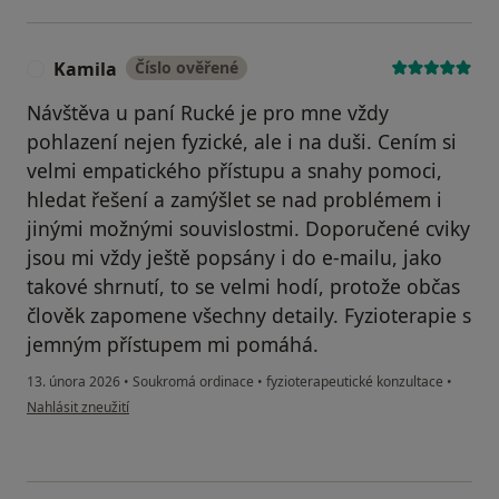
Kamila
Číslo ověřené
K
Návštěva u paní Rucké je pro mne vždy
pohlazení nejen fyzické, ale i na duši. Cením si
velmi empatického přístupu a snahy pomoci,
hledat řešení a zamýšlet se nad problémem i
jinými možnými souvislostmi. Doporučené cviky
jsou mi vždy ještě popsány i do e-mailu, jako
takové shrnutí, to se velmi hodí, protože občas
člověk zapomene všechny detaily. Fyzioterapie s
jemným přístupem mi pomáhá.
13. února 2026
•
Soukromá ordinace
•
fyzioterapeutické konzultace
•
podle názoru uživatele Kamila
Nahlásit zneužití