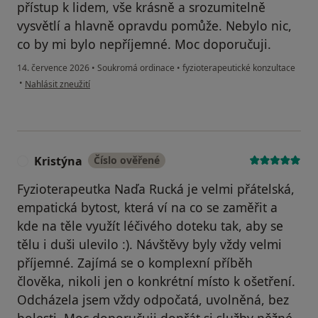
přístup k lidem, vše krásně a srozumitelně
vysvětlí a hlavně opravdu pomůže. Nebylo nic,
co by mi bylo nepříjemné. Moc doporučuji.
14. července 2026
•
Soukromá ordinace
•
fyzioterapeutické konzultace
podle názoru uživatele Andrea Šmardová
•
Nahlásit zneužití
Kristýna
Číslo ověřené
K
Fyzioterapeutka Naďa Rucká je velmi přátelská,
empatická bytost, která ví na co se zaměřit a
kde na těle využít léčivého doteku tak, aby se
tělu i duši ulevilo :). Návštěvy byly vždy velmi
příjemné. Zajímá se o komplexní příběh
člověka, nikoli jen o konkrétní místo k ošetření.
Odcházela jsem vždy odpočatá, uvolněná, bez
bolesti. Moc doporučuji dopřát si služby něžné