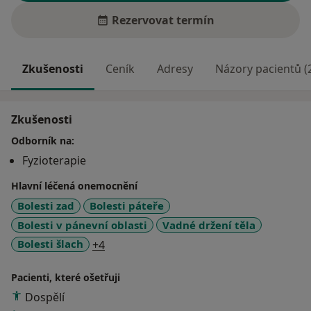
Rezervovat termín
Zkušenosti
Ceník
Adresy
Názory pacientů (
Zkušenosti
Odborník na:
Fyzioterapie
Hlavní léčená onemocnění
Bolesti zad
Bolesti páteře
Bolesti v pánevní oblasti
Vadné držení těla
a11y_sr_more_diseases
Bolesti šlach
+4
Pacienti, které ošetřuji
Dospělí