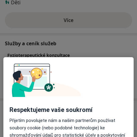
Děti
Více
o zkušenostech
Služby a ceník služeb
Fyzioterapeutické konzultace
1 300 Kč
Detaily
Jak fungují ceny?
Adresa
Respektujeme vaše soukromí
Přijetím povolujete nám a našim partnerům používat
Soukromá ordinace
soubory cookie (nebo podobné technologie) ke
shromažďování údajů pro statistické účely a poskytování