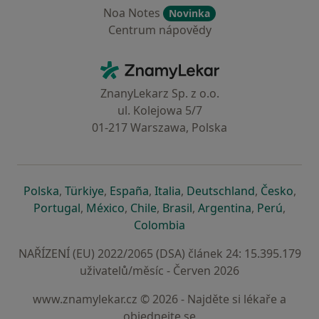
Noa Notes
Novinka
Centrum nápovědy
Kontakt
ZnamyLekar - Hlavní stránka
ZnanyLekarz Sp. z o.o.
ul. Kolejowa 5/7
01-217 Warszawa, Polska
se otevře v nové záložce
se otevře v nové záložce
se otevře v nové záložce
se otevře v nové záložce
se otevře v 
se o
Polska
,
Türkiye
,
España
,
Italia
,
Deutschland
,
Česko
,
se otevře v nové záložce
se otevře v nové záložce
se otevře v nové záložce
se otevře v nové záložc
se otevře v 
se ote
Portugal
,
México
,
Chile
,
Brasil
,
Argentina
,
Perú
,
se otevře v nové záložce
Colombia
NAŘÍZENÍ (EU) 2022/2065 (DSA) článek 24: 15.395.179
uživatelů/měsíc - Červen 2026
www.znamylekar.cz © 2026 - Najděte si lékaře a
objednejte se