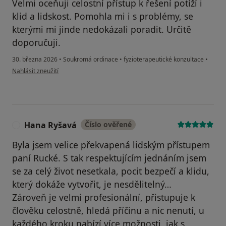
Velmi oceňuji celostní přístup k řešení potíží i
klid a lidskost. Pomohla mi i s problémy, se
kterými mi jinde nedokázali poradit. Určitě
doporučuji.
30. března 2026
•
Soukromá ordinace
•
fyzioterapeutické konzultace
•
podle názoru uživatele Michal Čupr
Nahlásit zneužití
Hana Ryšavá
Číslo ověřené
H
Byla jsem velice překvapená lidským přístupem
paní Rucké. S tak respektujícím jednáním jsem
se za celý život nesetkala, pocit bezpečí a klidu,
který dokáže vytvořit, je nesdělitelný…
Zároveň je velmi profesionální, přistupuje k
člověku celostně, hledá příčinu a nic nenutí, u
každého kroku nabízí více možnosti, jak s