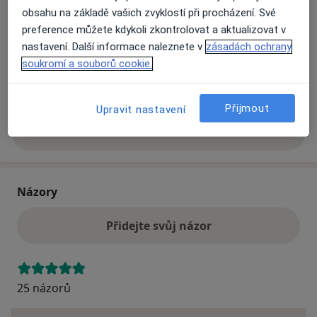
obsahu na základě vašich zvyklostí při procházení. Své
Přiblížit mapu
se otevře v nové záložce
preference můžete kdykoli zkontrolovat a aktualizovat v
nastavení. Další informace naleznete v
zásadách ochrany
Dostupnost
Na této adrese online kalendář není aktivní
soukromí a souborů cookie.
Co mám v takové situaci udělat?
Přijmout
Upravit nastavení
Více
o adrese
Názory
Přidejte svůj názor
25 názorů