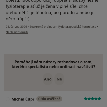
fyzioterapie ať už je žena v plné síle, chce
otěhotnět či je těhotná, po porodu a nebo ji
něco trápí :).
24. června 2026
•
Soukromá ordinace
•
fyzioterapeutické konzultace
•
podle názoru uživatele Kristýna
Nahlásit zneužití
Pomáhají vám názory rozhodovat o tom,
kterého specialistu nebo ordinaci navštívit?
Ano
Ne
Michal Čupr
Číslo ověřené
M