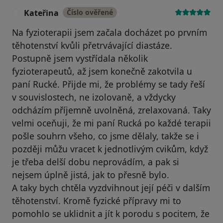
Kateřina
Číslo ověřené
K
Na fyzioterapii jsem začala docházet po prvním
těhotenství kvůli přetrvávající diastáze.
Postupně jsem vystřídala několik
fyzioterapeutů, až jsem konečně zakotvila u
paní Rucké. Přijde mi, že problémy se tady řeší
v souvislostech, ne izolovaně, a vždycky
odcházím příjemně uvolněná, zrelaxovaná. Taky
velmi oceňuji, že mi paní Rucká po každé terapii
pošle souhrn všeho, co jsme dělaly, takže se i
později můžu vracet k jednotlivým cvikům, když
je třeba delší dobu neprovádím, a pak si
nejsem úplně jistá, jak to přesně bylo.
A taky bych chtěla vyzdvihnout její péči v dalším
těhotenství. Kromě fyzické přípravy mi to
pomohlo se uklidnit a jít k porodu s pocitem, že