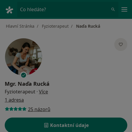
Hla
Co hledáte?
Hlavní Stránka
Fyzioterapeut
Naďa Rucká
Mgr.
Naďa Rucká
o specializacích
Fyzioterapeut
·
Více
1 adresa
25 názorů
Kontaktní údaje