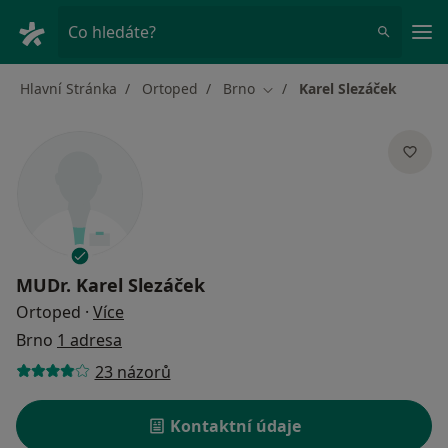
Hla
Co hledáte?
Hlavní Stránka
Ortoped
Brno
Karel Slezáček
Změna města
MUDr.
Karel Slezáček
o specializacích
Ortoped
·
Více
Brno
1 adresa
23 názorů
Kontaktní údaje