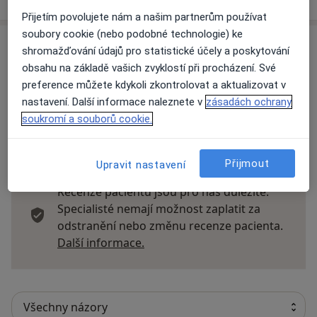
Přijetím povolujete nám a našim partnerům používat
soubory cookie (nebo podobné technologie) ke
Názory
shromažďování údajů pro statistické účely a poskytování
obsahu na základě vašich zvyklostí při procházení. Své
Přidejte svůj názor
preference můžete kdykoli zkontrolovat a aktualizovat v
nastavení. Další informace naleznete v
zásadách ochrany
soukromí a souborů cookie.
23 názorů
Přijmout
Upravit nastavení
Recenze pacientů jsou pro nás důležité.
Specialisté nemají možnost zaplatit za
odstranění nebo změnu recenze pacienta.
Další informace o názorech
Další informace.