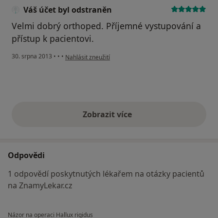
Váš účet byl odstraněn
Velmi dobrý orthoped. Příjemné vystupování a
přístup k pacientovi.
podle názoru uživatele Váš účet byl odstraněn
30. srpna 2013
•
•
•
Nahlásit zneužití
Zobrazit více
výše uvedené názory
Odpovědi
1 odpovědí poskytnutých lékařem na otázky pacientů
na ZnamyLekar.cz
Názor na operaci Hallux rigidus