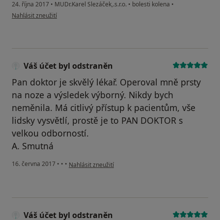
24. října 2017
•
MUDr.Karel Slezáček,.s.r.o.
•
bolesti kolena
•
podle názoru uživatele bogdana.strnadelova
Nahlásit zneužití
Váš účet byl odstraněn
Pan doktor je skvělý lékař. Operoval mně prsty
na noze a výsledek výborný. Nikdy bych
neměnila. Má citlivý přístup k pacientům, vše
lidsky vysvětlí, prostě je to PAN DOKTOR s
velkou odborností.
A. Smutná
podle názoru uživatele Váš účet byl odstraněn
16. června 2017
•
•
•
Nahlásit zneužití
Váš účet byl odstraněn