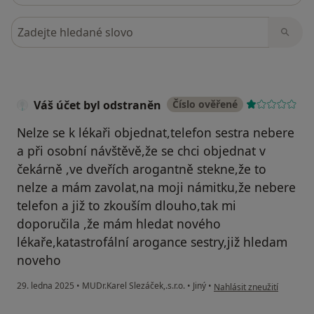
Hledejte v názorech
Váš účet byl odstraněn
Číslo ověřené
Nelze se k lékaři objednat,telefon sestra nebere
a při osobní návštěvě,že se chci objednat v
čekárně ,ve dveřích arogantně stekne,že to
nelze a mám zavolat,na moji námitku,že nebere
telefon a již to zkouším dlouho,tak mi
doporučila ,že mám hledat nového
lékaře,katastrofální arogance sestry,již hledam
noveho
podle názoru uživatele Vá
29. ledna 2025
•
MUDr.Karel Slezáček,.s.r.o.
•
Jiný
•
Nahlásit zneužití