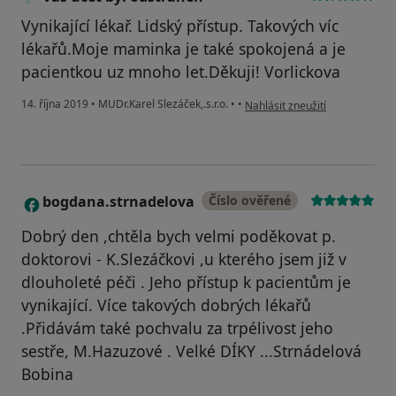
Vynikající lékař. Lidský přístup. Takových víc
lékařů.Moje maminka je také spokojená a je
pacientkou uz mnoho let.Děkuji! Vorlickova
podle názoru uživatele Váš úče
14. října 2019
•
MUDr.Karel Slezáček,.s.r.o.
•
•
Nahlásit zneužití
bogdana.strnadelova
Číslo ověřené
B
Dobrý den ,chtěla bych velmi poděkovat p.
doktorovi - K.Slezáčkovi ,u kterého jsem již v
dlouholeté péči . Jeho přístup k pacientům je
vynikající. Více takových dobrých lékařů
.Přidávám také pochvalu za trpélivost jeho
sestře, M.Hazuzové . Velké DÍKY ...Strnádelová
Bobina