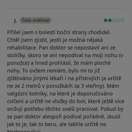
J.
Číslo ověřené
J
Přišel jsem s bolestí boční strany chodidel.
Chtěl jsem zjistit, jestli je možná nějaká
rehabilitace. Pan doktor se nepostavil ani ze
stoličky, skoro se ani nepodíval na moji nohu (v
ponožce) a hned prohlásil, že mám ploché
nohy. To ovšem nemám, bylo mi to již
zjišťováno jinými lékaři i na přístrojích (a určitě
ne ze 2 metrů v ponožkách za 3 vteřiny). Mám
valgózní kotníky, na které je doporučováno
cvičení a určitě ne vložky do bot, které ještě více
snižují potřebu těchto svalů pracovat. Pokud by
se pan doktor alespoň podíval pořádně, zkusil
jak to je, tak to beru, ale takhle určitě ne.
Nedoporučuji.