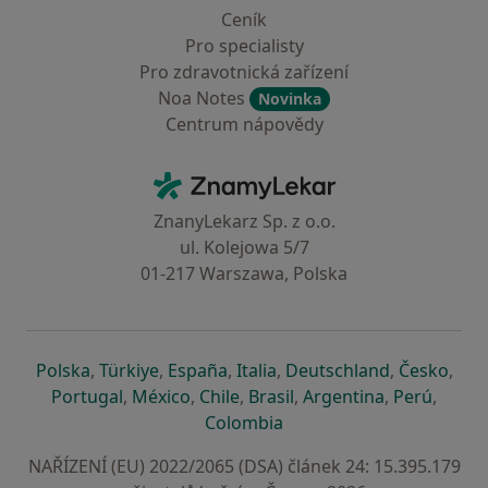
Ceník
Pro specialisty
Pro zdravotnická zařízení
Noa Notes
Novinka
Centrum nápovědy
Kontakt
ZnamyLekar - Hlavní stránka
ZnanyLekarz Sp. z o.o.
ul. Kolejowa 5/7
01-217 Warszawa, Polska
se otevře v nové záložce
se otevře v nové záložce
se otevře v nové záložce
se otevře v nové záložce
se otevře v 
se o
Polska
,
Türkiye
,
España
,
Italia
,
Deutschland
,
Česko
,
se otevře v nové záložce
se otevře v nové záložce
se otevře v nové záložce
se otevře v nové záložc
se otevře v 
se ote
Portugal
,
México
,
Chile
,
Brasil
,
Argentina
,
Perú
,
se otevře v nové záložce
Colombia
NAŘÍZENÍ (EU) 2022/2065 (DSA) článek 24: 15.395.179