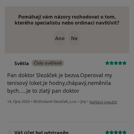
Pomáhají vám názory rozhodovat o tom,
kterého specialistu nebo ordinaci navštívit?
Ano
Ne
Světla
Číslo ověřené
S
Pan doktor Slezáček je bezva.Operoval my
tenisový loket.Je hodny,chápavý,neměnila
bych.....Je to zlatý pan doktor
podle názoru uživatele Svě
14. října 2020
•
MUDr.Karel Slezáček,.s.r.o.
•
Jiný
•
Nahlásit zneužití
Váš účet byl odstraněn