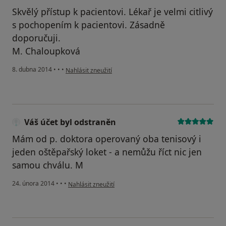
Skvělý přístup k pacientovi. Lékař je velmi citlivý
s pochopením k pacientovi. Zásadně
doporučuji.
M. Chaloupková
podle názoru uživatele Váš účet byl odstraněn
8. dubna 2014
•
•
•
Nahlásit zneužití
Váš účet byl odstraněn
Mám od p. doktora operovaný oba tenisový i
jeden oštěpařský loket - a nemůžu říct nic jen
samou chválu. M
podle názoru uživatele Váš účet byl odstraněn
24. února 2014
•
•
•
Nahlásit zneužití