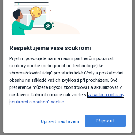
Průměrné hodnocení na Apple a Play Store 4.5
MUDr. Jan Sklenský
Ortoped
149 názorů
Respektujeme vaše soukromí
Vránova 172, Brno
•
Mapa
MEDAPO.cz, s.r.o - ortopedická ambulance (Centrum lékařské péče, 1.NP)
Přijetím povolujete nám a našim partnerům používat
Tento specialista nenabízí online rezervaci termínu na této adrese.
soubory cookie (nebo podobné technologie) ke
shromažďování údajů pro statistické účely a poskytování
Rezervovat termín
obsahu na základě vašich zvyklostí při procházení. Své
preference můžete kdykoli zkontrolovat a aktualizovat v
nastavení. Další informace naleznete v
zásadách ochrany
soukromí a souborů cookie.
Přijmout
Upravit nastavení