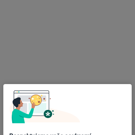
MUDr. Miroslav Straka
Ortoped
1 názor
Černopolní 9, Brno
•
Mapa
Fakultní nemocnice Brno
Tento specialista nenabízí online rezervaci termínu na této adrese.
Rezervovat termín