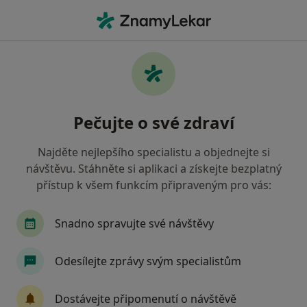
Hla
Ortoped • Brno-Královo Pole, Brno, jihomoravský
Filtry
Mapa
Ortoped, Brno-Královo Pole, Brno
Pečujte o své zdraví
Jak řadíme výsledky vyhledávání?
Najděte nejlepšího specialistu a objednejte si
návštěvu. Stáhněte si aplikaci a získejte bezplatný
Jakou pojišťovnu máte?
přístup k všem funkcím připraveným pro vás:
Všeobecná zdravotní pojišťovna
Zdravotní poj
Snadno spravujte své návštěvy
Odesílejte zprávy svým specialistům
Dostávejte připomenutí o návštěvě