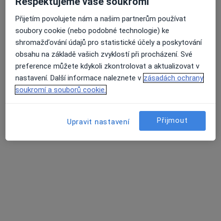
Respektujeme vaše soukromí
MUDr. Jaroslava Bajerová
Ortoped
Přijetím povolujete nám a našim partnerům používat
12 názorů
soubory cookie (nebo podobné technologie) ke
shromažďování údajů pro statistické účely a poskytování
Černopolní 9, Brno
•
Mapa
obsahu na základě vašich zvyklostí při procházení. Své
Dětská nemocnice Brno
preference můžete kdykoli zkontrolovat a aktualizovat v
Tento specialista nenabízí online rezervaci termínu na této adrese.
nastavení. Další informace naleznete v
zásadách ochrany
soukromí a souborů cookie.
Rezervovat termín
Přijmout
Upravit nastavení
MUDr. Hana Medřická
Ortoped