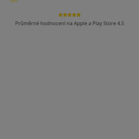
Průměrné hodnocení na Apple a Play Store 4.5
MUDr. Zdeněk Šmíd
Ortoped
1 názor
Tyršova 3c, Brno
•
Mapa
Ortopedická ambulance
Tento specialista nenabízí online rezervaci termínu na této adrese.
Rezervovat termín