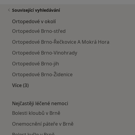
Související vyhledávání
Ortopedové v okolí
Ortopedové Brno-střed
Ortopedové Brno-Řečkovice A Mokrá Hora
Ortopedové Brno-Vinohrady
Ortopedové Brno-jih
Ortopedové Brno-Židenice
Více (3)
Více v kategorii: Ortopedové v okolí
Nejčastěji léčené nemoci
Bolesti kloubů v Brně
Onemocnění páteře v Brně
Bolest kyčle v Brně