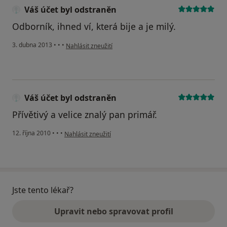
Váš účet byl odstraněn
Odborník, ihned ví, která bije a je milý.
podle názoru uživatele Váš účet byl odstraněn
3. dubna 2013
•
•
•
Nahlásit zneužití
Váš účet byl odstraněn
Přívětivý a velice znalý pan primář.
podle názoru uživatele Váš účet byl odstraněn
12. října 2010
•
•
•
Nahlásit zneužití
Jste tento lékař?
Upravit nebo spravovat profil