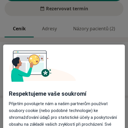
Rezervovat termín
Ceník
Adresy
Názory pacientů (2)
Ceník
Informace o službách a cenách nejsou k dispozici
Tento specialista ještě nepřidával žádné informace o
svých službách.
Respektujeme vaše soukromí
Přijetím povolujete nám a našim partnerům používat
Adresa
soubory cookie (nebo podobné technologie) ke
shromažďování údajů pro statistické účely a poskytování
Ambulance odborného lékaře ortopeda
obsahu na základě vašich zvyklostí při procházení. Své
Vojtova 23,
Brno
63900