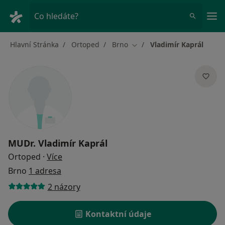
Hla
Co hledáte?
Hlavní Stránka
Ortoped
Brno
Vladimír Kaprál
Změna města
MUDr.
Vladimír Kaprál
o specializacích
Ortoped
·
Více
Brno
1 adresa
2 názory
Kontaktní údaje