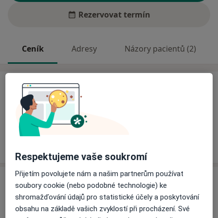
Rezervovat termín
Ceník
Adresy
Názory pacientů (2)
Ceník
Informace o službách a cenách nejsou k dispozici
Tento specialista ještě nepřidával žádné informace o
svých službách.
Respektujeme vaše soukromí
Přijetím povolujete nám a našim partnerům používat
Adresa
soubory cookie (nebo podobné technologie) ke
shromažďování údajů pro statistické účely a poskytování
Rehabilitace, fyzioterapie
obsahu na základě vašich zvyklostí při procházení. Své
Blanická 187/1068,
Ostrava
72400