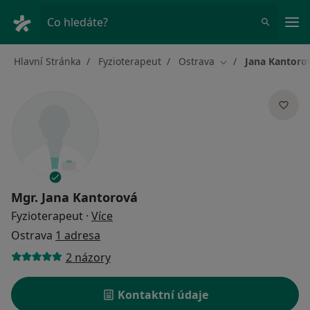
Hla
Co hledáte?
Hlavní Stránka
Fyzioterapeut
Ostrava
Jana Kantoro
Změna města
Mgr.
Jana Kantorová
o specializacích
Fyzioterapeut
·
Více
Ostrava
1 adresa
2 názory
Kontaktní údaje