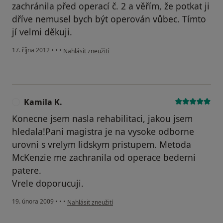
zachránila před operací č. 2 a věřím, že potkat ji
dříve nemusel bych být operován vůbec. Tímto
jí velmi děkuji.
podle názoru uživatele Váš účet byl odstraněn
17. října 2012
•
•
•
Nahlásit zneužití
Kamila K.
K
Konecne jsem nasla rehabilitaci, jakou jsem
hledala!Pani magistra je na vysoke odborne
urovni s vrelym lidskym pristupem. Metoda
McKenzie me zachranila od operace bederni
patere.
Vrele doporucuji.
podle názoru uživatele Kamila K.
19. února 2009
•
•
•
Nahlásit zneužití