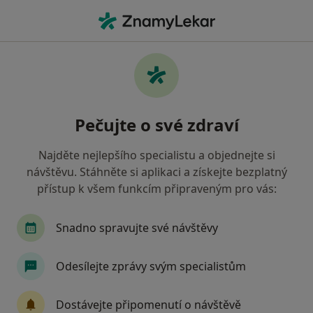
Hla
Sportovní Úrazy • Frýdek-Místek, moravskoslezský
Filtry
• 1
Mapa
Sportovní úrazy Frýdek-Místek
Pečujte o své zdraví
Jak řadíme výsledky vyhledávání?
Najděte nejlepšího specialistu a objednejte si
návštěvu. Stáhněte si aplikaci a získejte bezplatný
Jakého specialistu hledáte?
přístup k všem funkcím připraveným pro vás:
Fyzioterapeut
Ortoped
Diagnostik
Snadno spravujte své návštěvy
Odesílejte zprávy svým specialistům
Dostávejte připomenutí o návštěvě