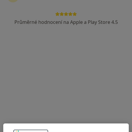
Průměrné hodnocení na Apple a Play Store 4.5
Lucie Janalíková DiS., Cert. MDT
·
Více
Fyzioterapeut, Diagnostik, Terapeut
14 názorů
Františka Formana 251/13, Ostrava
•
Mapa
Lucie Janalíková DiS.
Cvičení
600 Kč
Tento specialista nenabízí online rezervaci termínu na této adrese.
Rezervovat termín