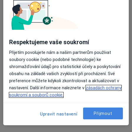
Mgr. Petra Solarská
·
Více
Fyzioterapeut
10 názorů
Respektujeme vaše soukromí
Fr. Formana 251/13, Ostrava
•
Mapa
Přijetím povolujete nám a našim partnerům používat
Fyzioness
soubory cookie (nebo podobné technologie) ke
Cvičení
od 600 kč
shromažďování údajů pro statistické účely a poskytování
Tento specialista nenabízí online rezervaci termínu na této adrese.
obsahu na základě vašich zvyklostí při procházení. Své
preference můžete kdykoli zkontrolovat a aktualizovat v
Rezervovat termín
nastavení. Další informace naleznete v
zásadách ochrany
soukromí a souborů cookie.
Přijmout
Upravit nastavení