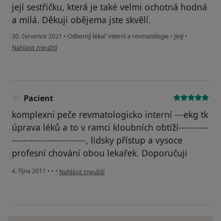
její sestřičku, která je také velmi ochotná hodná
a milá. Děkuji obějema jste skvělí.
30. července 2021
•
Odborný lékař interní a revmatologie
•
Jiný
•
podle názoru uživatele Ladislav Kubáč
Nahlásit zneužití
Pacient
komplexni peče revmatologicko interní ---ekg tk
úprava léků a to v ramci kloubních obtíží----------
-------------------------, lidsky přístup a vysoce
profesní chování obou lekařek. Doporučuji
podle názoru uživatele Pacient
4. října 2011
•
•
•
Nahlásit zneužití