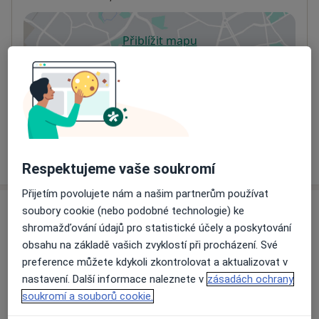
Přiblížit mapu
se otevře v nové záložce
Dostupnost
Na této adrese online kalendář není aktivní
Co mám v takové situaci udělat?
Více
o adrese
Respektujeme vaše soukromí
Přijetím povolujete nám a našim partnerům používat
soubory cookie (nebo podobné technologie) ke
Názory
shromažďování údajů pro statistické účely a poskytování
obsahu na základě vašich zvyklostí při procházení. Své
Přidejte svůj názor
preference můžete kdykoli zkontrolovat a aktualizovat v
nastavení. Další informace naleznete v
zásadách ochrany
soukromí a souborů cookie.
17 názorů