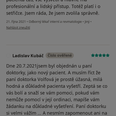
profesionální a lidský přístup. Totéž platí i o
setřičce. Jsem ráda, že jsem zvolila správně.
21. října 2021
•
Odborný lékař interní a revmatologie
•
Jiný
•
podle názoru uživatele ss
Nahlásit zneužití
Ladislav Kubáč
Číslo ověřené
L
Dne 20.7.2021jsem byl objednán u paní
doktorky, jako nový pacient. A musím říct že
paní doktorka Volfová je prostě úžasná, milá
hodná a důkladně pacienta vyšetří. Zeptá se co
vás bolí a snaží se vám pomoci, pokud vám
nemůže pomocí v její ordinaci, mapíše vám
žádanku na důkladné vyšetření. Paní doktorku
si velmi vážím ... A nesmím zapomenout ani na