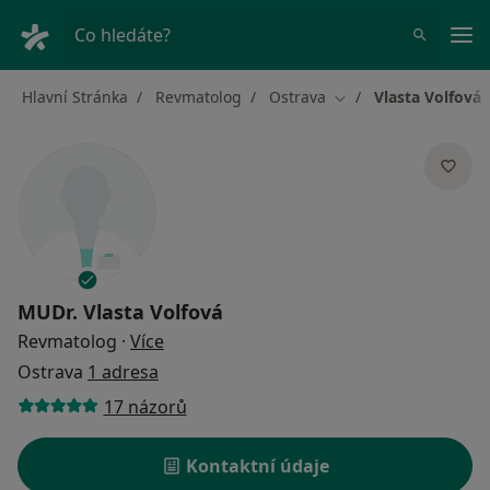
Hla
Co hledáte?
Hlavní Stránka
Revmatolog
Ostrava
Vlasta Volfová
Změna města
MUDr.
Vlasta Volfová
o specializacích
Revmatolog
·
Více
Ostrava
1 adresa
17 názorů
Kontaktní údaje