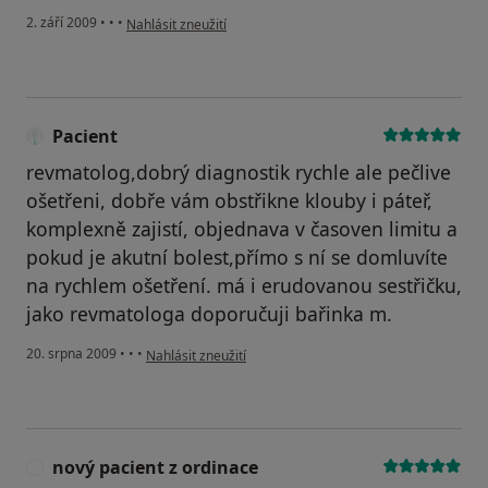
podle názoru uživatele pacientka molindova
2. září 2009
•
•
•
Nahlásit zneužití
Pacient
revmatolog,dobrý diagnostik rychle ale pečlive
ošetřeni, dobře vám obstřikne klouby i páteř,
komplexně zajistí, objednava v časoven limitu a
pokud je akutní bolest,přímo s ní se domluvíte
na rychlem ošetření. má i erudovanou sestřičku,
jako revmatologa doporučuji bařinka m.
podle názoru uživatele Pacient
20. srpna 2009
•
•
•
Nahlásit zneužití
nový pacient z ordinace
N