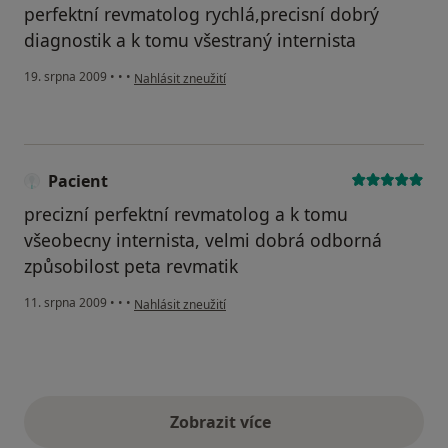
perfektní revmatolog rychlá,precisní dobrý
diagnostik a k tomu všestraný internista
podle názoru uživatele nový pacient z ordinace
19. srpna 2009
•
•
•
Nahlásit zneužití
Pacient
precizní perfektní revmatolog a k tomu
všeobecny internista, velmi dobrá odborná
způsobilost peta revmatik
podle názoru uživatele Pacient
11. srpna 2009
•
•
•
Nahlásit zneužití
Zobrazit více
výše uvedené názory