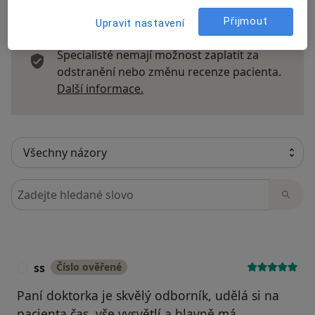
Přijmout
Upravit nastavení
Recenze pacientů jsou pro nás důležité.
Specialisté nemají možnost zaplatit za
odstranění nebo změnu recenze pacienta.
Další informace o názorech
Další informace.
Hledejte v názorech
ss
Číslo ověřené
S
Paní doktorka je skvělý odborník, udělá si na
pacienta čas, vše vysvětlí a hlavně má