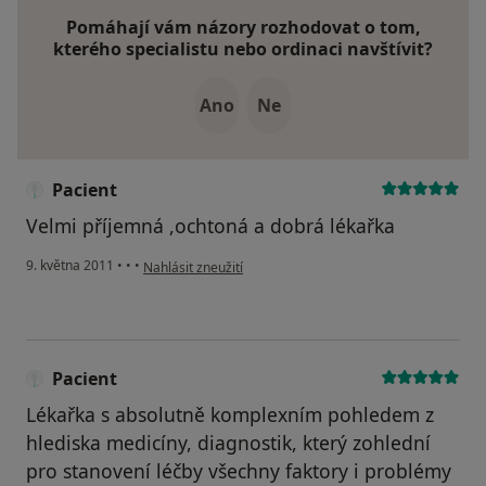
Pomáhají vám názory rozhodovat o tom,
kterého specialistu nebo ordinaci navštívit?
Ano
Ne
Pacient
Velmi příjemná ,ochtoná a dobrá lékařka
podle názoru uživatele Pacient
9. května 2011
•
•
•
Nahlásit zneužití
Pacient
Lékařka s absolutně komplexním pohledem z
hlediska medicíny, diagnostik, který zohlední
pro stanovení léčby všechny faktory i problémy