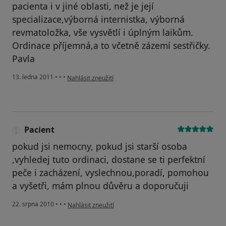
pacienta i v jiné oblasti, než je její
specializace,výborná internistka, výborná
revmatoložka, vše vysvětlí i úplným laikům.
Ordinace příjemná,a to včetně zázemí sestřičky.
Pavla
podle názoru uživatele Pacient
13. ledna 2011
•
•
•
Nahlásit zneužití
Pacient
pokud jsi nemocny, pokud jsi starší osoba
,vyhledej tuto ordinaci, dostane se ti perfektní
peče i zacházení, vyslechnou,poradí, pomohou
a vyšetři, mám plnou důvěru a doporučuji
podle názoru uživatele Pacient
22. srpna 2010
•
•
•
Nahlásit zneužití