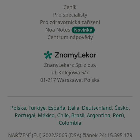
Ceník
Pro specialisty
Pro zdravotnická zařízení
Noa Notes
Novinka
Centrum nápovědy
Kontakt
ZnamyLekar - Hlavní stránka
ZnanyLekarz Sp. z o.o.
ul. Kolejowa 5/7
01-217 Warszawa, Polska
se otevře v nové záložce
se otevře v nové záložce
se otevře v nové záložce
se otevře v nové záložce
se otevře v 
se o
Polska
,
Türkiye
,
España
,
Italia
,
Deutschland
,
Česko
,
se otevře v nové záložce
se otevře v nové záložce
se otevře v nové záložce
se otevře v nové záložc
se otevře v 
se ote
Portugal
,
México
,
Chile
,
Brasil
,
Argentina
,
Perú
,
se otevře v nové záložce
Colombia
NAŘÍZENÍ (EU) 2022/2065 (DSA) článek 24: 15.395.179