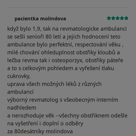
pacientka molindova
P
když bylo 1,9, tak na revmatologicke ambulanci
se sešli senioři 80 letí a jejich hodnocení teto
ambulance bylo perfektní, respectování věku ,
milé chování ohleduplnost obstřiky kloubů a
lečba revma tak i osteoporzyx, obstřiky páteře
a to s celkovým pohledem a vyřešení tlaku
cukrovky,
uprava všech možných léků z různých
ambulancí
výborný revmatolog s všeobecným interním
nadhledem
a nerozhoduje věk --všechny obstřiknem odešle
na vyšetření i doplní o odběry
za 80desátníky molindova