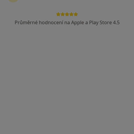
Průměrné hodnocení na Apple a Play Store 4.5
MUDr. Sylva Brtníková
Revmatolog, Internista
14 názorů
Vratimovská 689/117, Ostrava
•
Mapa
REVMA - OSTEO s.r.o.
Tento specialista nenabízí online rezervaci termínu na této adrese.
Rezervovat termín