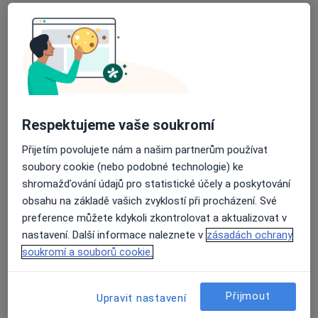
MUDr. Vlasta Volfová
Revmatolog, Internista
17 názorů
Ruská 44/99, Ostrava
•
Mapa
Odborný lékař interní a revmatologie
Tento specialista nenabízí online rezervaci termínu na této adrese.
Respektujeme vaše soukromí
Rezervovat termín
Přijetím povolujete nám a našim partnerům používat
soubory cookie (nebo podobné technologie) ke
shromažďování údajů pro statistické účely a poskytování
obsahu na základě vašich zvyklostí při procházení. Své
preference můžete kdykoli zkontrolovat a aktualizovat v
nastavení. Další informace naleznete v
zásadách ochrany
soukromí a souborů cookie.
MUDr. Ondřej Sglunda
Přijmout
Upravit nastavení
·
Více
Revmatolog