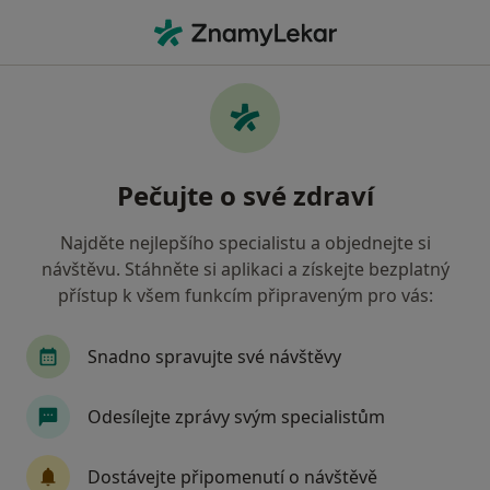
Hla
Revmatolog • Vítkovice, Ostrava, moravskoslezský
Filtry
Mapa
Revmatolog, Vítkovice, Ostrava
Pečujte o své zdraví
Jak řadíme výsledky vyhledávání?
Najděte nejlepšího specialistu a objednejte si
návštěvu. Stáhněte si aplikaci a získejte bezplatný
Jakou pojišťovnu máte?
přístup k všem funkcím připraveným pro vás:
Zdravotní pojišťovna ministerstva vnitra ČR
O
Snadno spravujte své návštěvy
Odesílejte zprávy svým specialistům
Dostávejte připomenutí o návštěvě