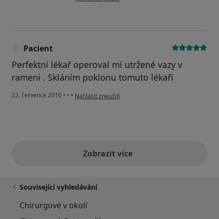
Pacient
Perfektní lékař operoval mi utržené vazy v
rameni . Skláním poklonu tomuto lékaři
podle názoru uživatele Pacient
22. července 2010
•
•
•
Nahlásit zneužití
Zobrazit více
výše uvedené názory
Související vyhledávání
Chirurgové v okolí