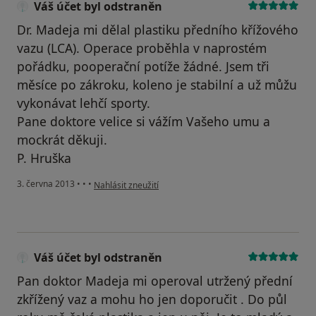
Váš účet byl odstraněn
Dr. Madeja mi dělal plastiku předního křížového
vazu (LCA). Operace proběhla v naprostém
pořádku, pooperační potíže žádné. Jsem tři
měsíce po zákroku, koleno je stabilní a už můžu
vykonávat lehčí sporty.
Pane doktore velice si vážím Vašeho umu a
mockrát děkuji.
P. Hruška
podle názoru uživatele Váš účet byl odstraněn
3. června 2013
•
•
•
Nahlásit zneužití
Váš účet byl odstraněn
Pan doktor Madeja mi operoval utržený přední
zkřížený vaz a mohu ho jen doporučit . Do půl