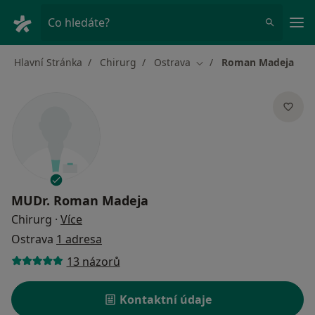
Hla
Co hledáte?
Hlavní Stránka
Chirurg
Ostrava
Roman Madeja
Změna města
MUDr.
Roman Madeja
o specializacích
Chirurg
·
Více
Ostrava
1 adresa
13 názorů
Kontaktní údaje