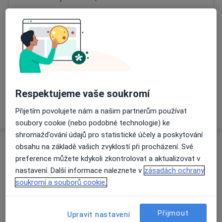
Přiblížit mapu
se otevře v nové záložce
Dostupnost
Na této adrese online kalendář není aktivní
Co mám v takové situaci udělat?
Respektujeme vaše soukromí
Více
Přijetím povolujete nám a našim partnerům používat
o adrese
soubory cookie (nebo podobné technologie) ke
shromažďování údajů pro statistické účely a poskytování
obsahu na základě vašich zvyklostí při procházení. Své
Názory
preference můžete kdykoli zkontrolovat a aktualizovat v
nastavení. Další informace naleznete v
zásadách ochrany
Přidejte svůj názor
soukromí a souborů cookie.
Přijmout
Upravit nastavení
13 názorů