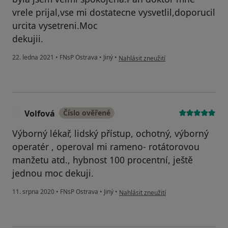
vrele prijal,vse mi dostatecne vysvetlil,doporucil
urcita vysetreni.Moc
dekujii.
podle názoru uživatele Dagmar
22. ledna 2021
•
FNsP Ostrava
•
Jiný
•
Nahlásit zneužití
Volfová
Číslo ověřené
V
Výborný lékař, lidský přístup, ochotný, výborný
operatér , operoval mi rameno- rotátorovou
manžetu atd., hybnost 100 procentní, ještě
jednou moc dekuji.
podle názoru uživatele Volfová
11. srpna 2020
•
FNsP Ostrava
•
Jiný
•
Nahlásit zneužití