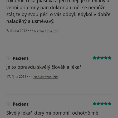
roku mě čeká plastika a jen u něj. Je to mladý a
velmi příjemný pan doktor a u něj se nemůže
stát,že by svou péči o vás odbyl. Kdykoliv dobře
naladěný a usměvavý.
podle názoru uživatele Váš účet byl odstraněn
7. dubna 2012
•
•
•
Nahlásit zneužití
Pacient
Je to opravdu skvělý člověk a lékař
podle názoru uživatele Pacient
17. října 2011
•
•
•
Nahlásit zneužití
Pacient
Skvělý lékař který mi pomohl, ochotně mě