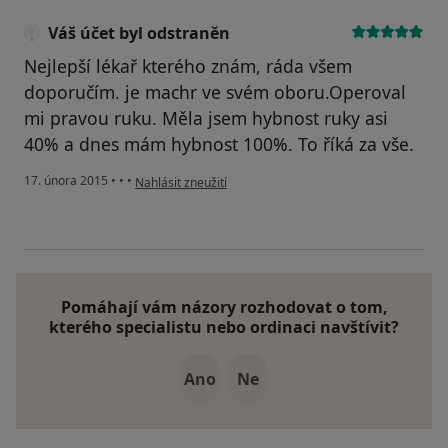
Váš účet byl odstraněn
Nejlepší lékař kterého znám, ráda všem
doporučím. je machr ve svém oboru.Operoval
mi pravou ruku. Měla jsem hybnost ruky asi
40% a dnes mám hybnost 100%. To říká za vše.
podle názoru uživatele Váš účet byl odstraněn
17. února 2015
•
•
•
Nahlásit zneužití
Pomáhají vám názory rozhodovat o tom,
kterého specialistu nebo ordinaci navštívit?
Ano
Ne