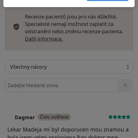
Recenze pacientů jsou pro nás důležité.
Specialisté nemají možnost zaplatit za
odstranění nebo změnu recenze pacienta.
Další informace o názorech
Další informace.
Hledejte v názorech
Dagmar
Číslo ověřené
D
Lekar Madeja mi byl doporucen mou znamou a
byla jsem velmi spokojena.Pan doktor mne