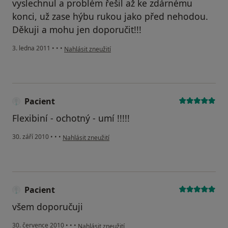
vyslechnul a problém řešil až ke zdárnému
konci, už zase hýbu rukou jako před nehodou.
Děkuji a mohu jen doporučit!!!
podle názoru uživatele Pacient
3. ledna 2011
•
•
•
Nahlásit zneužití
Pacient
Flexibiní - ochotný - umí !!!!!
podle názoru uživatele Pacient
30. září 2010
•
•
•
Nahlásit zneužití
Pacient
všem doporučuji
podle názoru uživatele Pacient
30. července 2010
•
•
•
Nahlásit zneužití