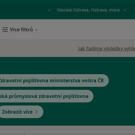
ace, nemoc nebo příjmení
Město nebo region
Více filtrů
Jak řadíme výsledky vyhl
Zdravotní pojišťovna ministerstva vnitra ČR
ská průmyslová zdravotní pojišťovna
Zobrazit více