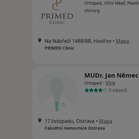
Ortoped, Oční lékař, Plasti
chirurg
Na Nábřeží 1488/8B, Havířov
•
Mapa
PRIMED Clinic
MUDr. Jan Něme
·
Více
Ortoped
5 názorů
17.listopadu, Ostrava
•
Mapa
Fakultní nemocnice Ostrava