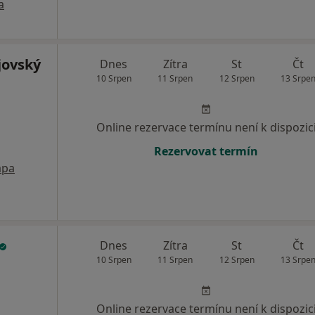
a
jovský
Dnes
Zítra
St
Čt
10 Srpen
11 Srpen
12 Srpen
13 Srpe
Online rezervace termínu není k dispozic
Rezervovat termín
pa
Dnes
Zítra
St
Čt
10 Srpen
11 Srpen
12 Srpen
13 Srpe
Online rezervace termínu není k dispozic