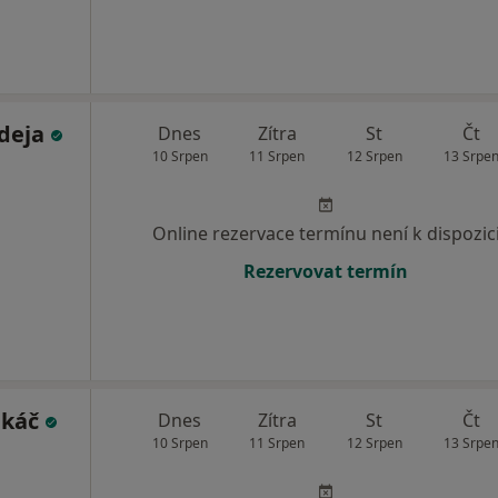
deja
Dnes
Zítra
St
Čt
10 Srpen
11 Srpen
12 Srpen
13 Srpe
Online rezervace termínu není k dispozic
Rezervovat termín
ukáč
Dnes
Zítra
St
Čt
10 Srpen
11 Srpen
12 Srpen
13 Srpe