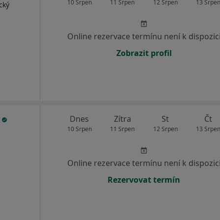
10 Srpen
11 Srpen
12 Srpen
13 Srpe
cký
Online rezervace termínu není k dispozic
Zobrazit profil
c
Dnes
Zítra
St
Čt
10 Srpen
11 Srpen
12 Srpen
13 Srpe
Online rezervace termínu není k dispozic
Rezervovat termín