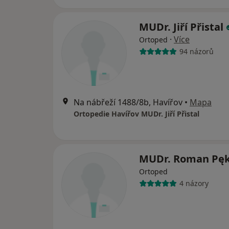
MUDr. Jiří Přistal
·
Více
Ortoped
94 názorů
Na nábřeží 1488/8b, Havířov
•
Mapa
Ortopedie Havířov MUDr. Jiří Přistal
MUDr. Roman Pę
Ortoped
4 názory