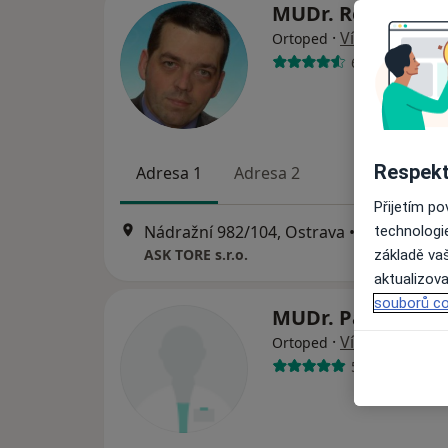
MUDr. René Bogl
·
Více
Ortoped
63 názorů
Respekt
Adresa 1
Adresa 2
Přijetím p
Nádražní 982/104, Ostrava
•
Mapa
technologi
ASK TORE s.r.o.
základě vaš
aktualizova
souborů co
MUDr. Patrik Laš
·
Více
Ortoped
5 názorů