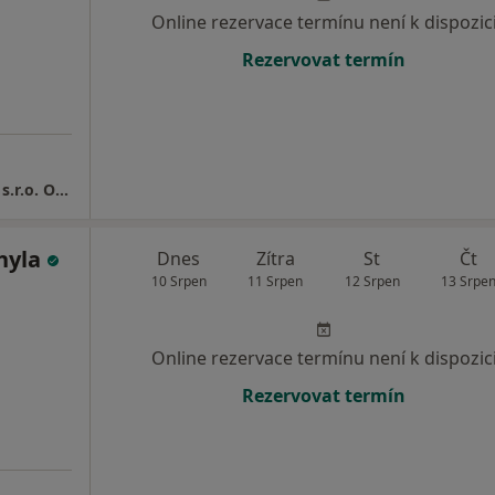
Online rezervace termínu není k dispozic
Rezervovat termín
Cleopatra Clinic - Klinika Plastické Chirurgie s.r.o. Ostrava
hyla
Dnes
Zítra
St
Čt
10 Srpen
11 Srpen
12 Srpen
13 Srpe
Online rezervace termínu není k dispozic
Rezervovat termín