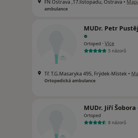
FN Ostrava ,17.listopadu, Ostrava
•
Map
ambulance
MUDr. Petr Pustě
·
Více
Ortoped
5 názorů
Tř. T.G.Masaryka 495, Frýdek-Místek
•
Ma
Ortopedická ambulance
MUDr. Jiří Šobora
Ortoped
8 názorů