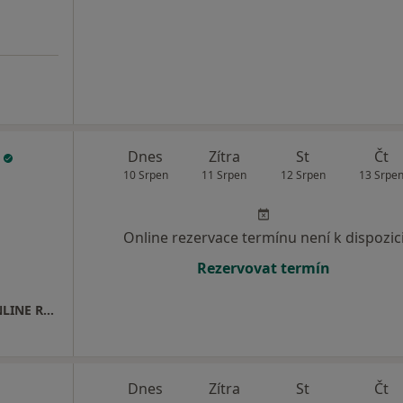
k
Dnes
Zítra
St
Čt
10 Srpen
11 Srpen
12 Srpen
13 Srpe
Online rezervace termínu není k dispozic
Rezervovat termín
Ortopedická ambulance, HAV ORT s.r.o. - ONLINE REZERVACE Vašeho ošetření na
Dnes
Zítra
St
Čt