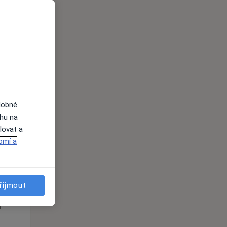
Pá
So
Ne
n
14 Srpen
15 Srpen
16 Srpen
i
dobné
ahu na
lovat a
omí a
Pá
So
Ne
n
14 Srpen
15 Srpen
16 Srpen
řijmout
i