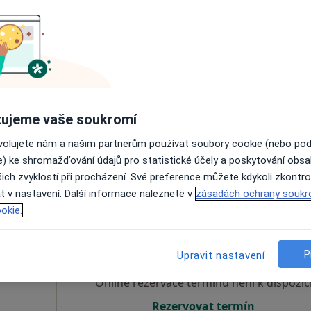
evský
Dnes
Zítra
St
Čt
10 Srpen
11 Srpen
12 Srpen
13 Srpe
Online rezervace termínu není k dispozic
Rezervovat termín
ujeme vaše soukromí
ovolujete nám a našim partnerům používat soubory cookie (nebo po
e) ke shromažďování údajů pro statistické účely a poskytování obs
ich zvyklostí při procházení. Své preference můžete kdykoli zkontro
t v nastavení. Další informace naleznete v
zásadách ochrany soukr
okie.
Dnes
Zítra
St
Čt
10 Srpen
11 Srpen
12 Srpen
13 Srpe
P
Upravit nastavení
Online rezervace termínu není k dispozic
Rezervovat termín