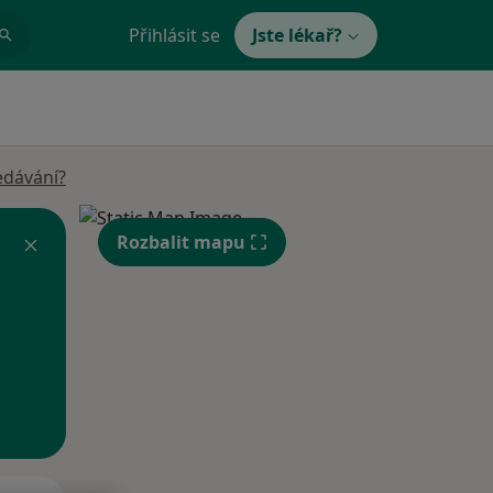
Přihlásit se
Jste lékař?
edávání?
Rozbalit mapu