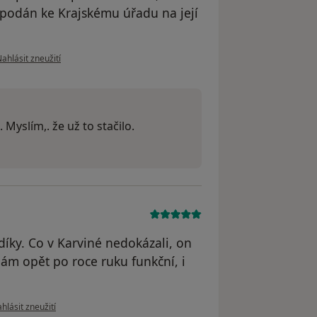
 podán ke Krajskému úřadu na její
odle názoru uživatele Elek
ahlásit zneužití
 Myslím,. že už to stačilo.
díky. Co v Karviné nedokázali, on
ám opět po roce ruku funkční, i
dle názoru uživatele J. RECKOVÁ
hlásit zneužití