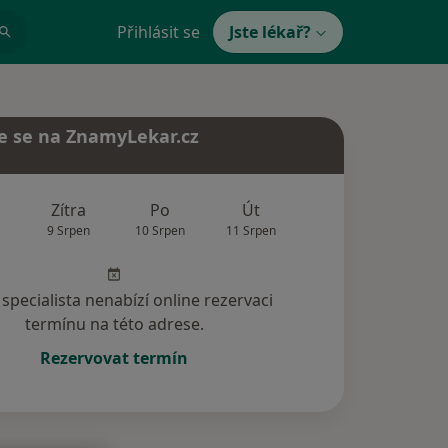
Přihlásit se
Jste lékař?
e se na ZnamyLekar.cz
Zítra
Po
Út
St
Čt
9 Srpen
10 Srpen
11 Srpen
12 Srpen
13 Srp
specialista nenabízí online rezervaci
termínu na této adrese.
Rezervovat termín