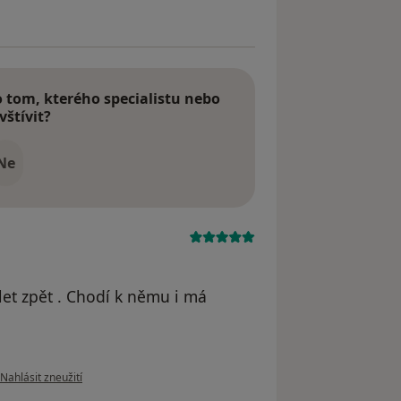
tom, kterého specialistu nebo
vštívit?
Ne
et zpět . Chodí k němu i má
podle názoru uživatele Andrea Kortová
Nahlásit zneužití