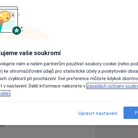
ách nejsou k dispozici
ádné informace o svých službách.
ujeme vaše soukromí
ovolujete nám a našim partnerům používat soubory cookie (nebo po
e) ke shromažďování údajů pro statistické účely a poskytování obs
ich zvyklostí při procházení. Své preference můžete kdykoli zkontro
t v nastavení. Další informace naleznete v
zásadách ochrany soukr
okie.
 mapu
 otevře v nové záložce
P
Upravit nastavení
ní