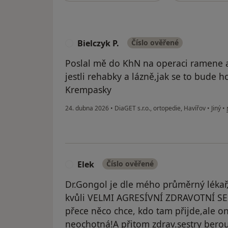
Bielczyk P.
Číslo ověřené
B
Poslal mě do KhN na operaci ramene a
jestli rehabky a lázně,jak se to bude ho
Krempasky
24. dubna 2026
•
DiaGET s.r.o., ortopedie, Havířov
•
Jiný
•
Elek
Číslo ověřené
E
Dr.Gongol je dle mého průměrný lékař
kvůli VELMI AGRESÍVNÍ ZDRAVOTNÍ SES
přece něco chce, kdo tam přijde,ale o
neochotná!A přitom zdrav.sestry bero