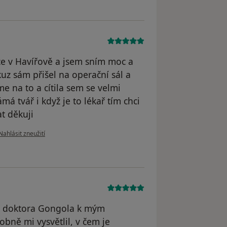
e v Havířově a jsem sním moc a
z sám přišel na operační sál a
e na to a cítila sem se velmi
á tvář i když je to lékař tím chci
t děkuji
podle názoru uživatele L.P
Nahlásit zneužití
a doktora Gongola k mým
bně mi vysvětlil, v čem je