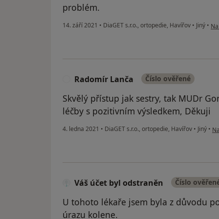
problém.
pod
14. září 2021
•
DiaGET s.r.o., ortopedie, Havířov
•
Jiný
•
Nah
Radomír Lanča
Číslo ověřené
R
Skvělý přístup jak sestry, tak MUDr G
léčby s pozitivním výsledkem, Děkuji
po
4. ledna 2021
•
DiaGET s.r.o., ortopedie, Havířov
•
Jiný
•
Na
Váš účet byl odstraněn
Číslo ověřen
U tohoto lékaře jsem byla z důvodu p
úrazu kolene.