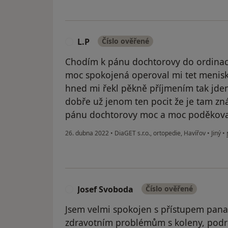
L.P
Číslo ověřené
L
Chodím k pánu dochtorovy do ordinac
moc spokojená operoval mi tet menisku
hned mi řekl pěkně příjmením tak jdem
dobře už jenom ten pocit že je tam znám
pánu dochtorovy moc a moc poděkova
26. dubna 2022
•
DiaGET s.r.o., ortopedie, Havířov
•
Jiný
•
Josef Svoboda
Číslo ověřené
J
Jsem velmi spokojen s přístupem pan
zdravotním problémům s koleny, podro