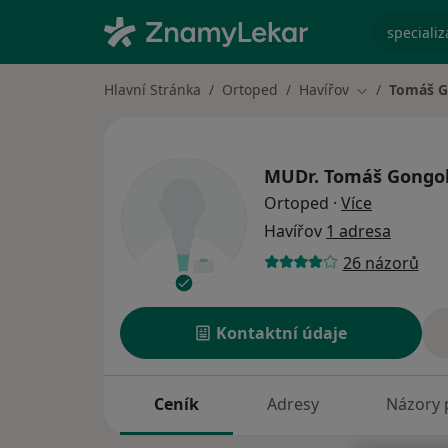
specializ
Hlavní Stránka
Ortoped
Havířov
Tomáš G
Změna města
MUDr.
Tomáš Gongo
o speciali
Ortoped
·
Více
Havířov
1 adresa
26 názorů
Kontaktní údaje
Ceník
Adresy
Názory 