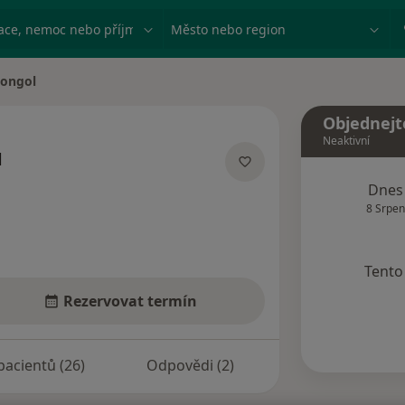
ace, nemoc nebo příjmení
Město nebo region
ongol
Objednejt
Neaktivní
l
zacích
Dnes
8 Srpen
Tento 
Rezervovat termín
pacientů (26)
Odpovědi (2)