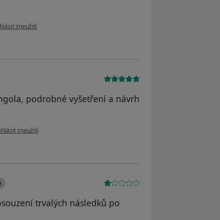
le názoru uživatele Josef Svoboda
lásit zneužití
ongola, podrobné vyšetření a návrh
dle názoru uživatele Radomír Lanča
hlásit zneužití
é
osouzení trvalých následků po