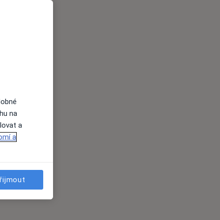
dobné
ahu na
lovat a
omí a
řijmout