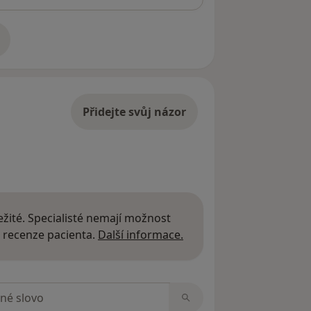
adrese
Přidejte svůj názor
žité. Specialisté nemají možnost
Další informace o názor
 recenze pacienta.
Další informace.
zorech