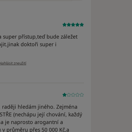
 super přístup,teď bude záležet
jit.jinak doktoři super i
podle názoru uživatele Bielczyk P.
Nahlásit zneužití
, raději hledám jiného. Zejména
TŘE (nechápu její chování, každý
na je naprosto arogantní a
u v průměru přes 50 000 Kč,a