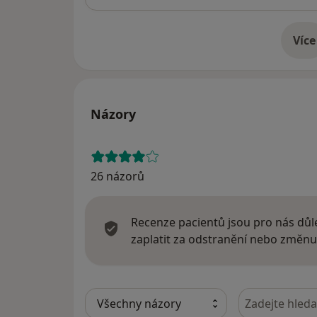
Více
o 
Názory
26 názorů
Recenze pacientů jsou pro nás důle
zaplatit za odstranění nebo změnu
Hledejte v ná