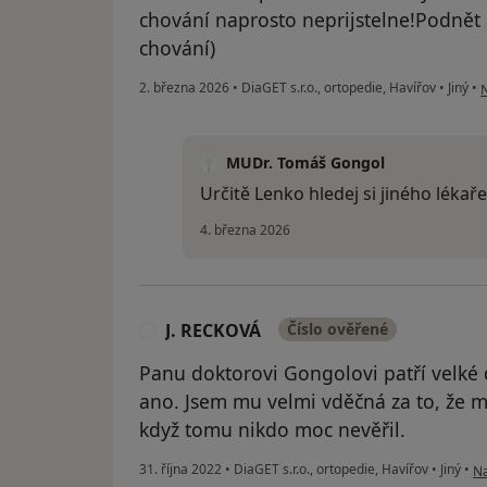
chování naprosto neprijstelne!Podnět
chování)
p
2. března 2026
•
DiaGET s.r.o., ortopedie, Havířov
•
Jiný
•
N
MUDr. Tomáš Gongol
Určitě Lenko hledej si jiného lékaře.
4. března 2026
J. RECKOVÁ
Číslo ověřené
J
Panu doktorovi Gongolovi patří velké 
ano. Jsem mu velmi vděčná za to, že m
když tomu nikdo moc nevěřil.
po
31. října 2022
•
DiaGET s.r.o., ortopedie, Havířov
•
Jiný
•
Na