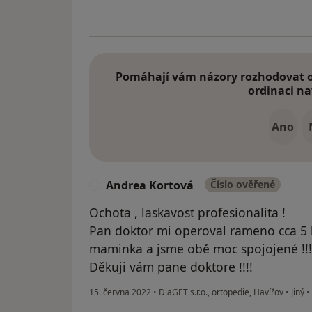
Pomáhají vám názory rozhodovat o 
ordinaci na
Ano
Andrea Kortová
Číslo ověřené
A
Ochota , laskavost profesionalita !
Pan doktor mi operoval rameno cca 5 l
maminka a jsme obě moc spojojené !!!
Děkuji vám pane doktore !!!!
15. června 2022
•
DiaGET s.r.o., ortopedie, Havířov
•
Jiný
•