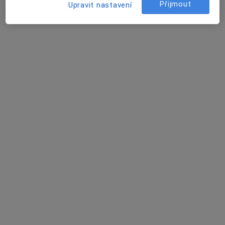
Přijmout
Upravit nastavení
MUDr. Milan Piatkovský
Ortoped
20 názorů
Nemocniční 898/20, Ostrava
•
Mapa
Městská nemocnice Ostrava, p.o.
Tento specialista nenabízí online rezervaci termínu na této adrese.
Rezervovat termín