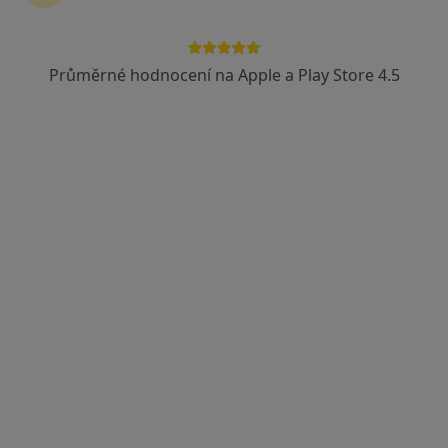
Průměrné hodnocení na Apple a Play Store 4.5
MUDr. Zdeněk Cichý
Ortoped
8 názorů
17. listopadu 1790, Ostrava
•
Mapa
Fakultní nemocnice Ostrava
Tento specialista nenabízí online rezervaci termínu na této adrese.
Rezervovat termín