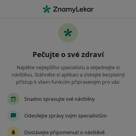
Hla
Ortoped • Slezská Ostrava, Ostrava, moravskoslezský
Filtry
Mapa
Ortoped, Slezská Ostrava, Ostrava
Pečujte o své zdraví
Jak řadíme výsledky vyhledávání?
Najděte nejlepšího specialistu a objednejte si
návštěvu. Stáhněte si aplikaci a získejte bezplatný
Jakou pojišťovnu máte?
přístup k všem funkcím připraveným pro vás:
Všeobecná zdravotní pojišťovna
Zdravotní poj
Snadno spravujte své návštěvy
Odesílejte zprávy svým specialistům
Dostávejte připomenutí o návštěvě