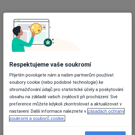
MUDr. Michal Mačák
Ortoped
26 názorů
Adresa 1
Adresa 2
Opavská 6116, Ostrava
•
Mapa
ORT-Audax s.r.o., ortopedie
Respektujeme vaše soukromí
Tento specialista nenabízí online rezervaci termínu na této adrese.
Přijetím povolujete nám a našim partnerům používat
Rezervovat termín
soubory cookie (nebo podobné technologie) ke
shromažďování údajů pro statistické účely a poskytování
obsahu na základě vašich zvyklostí při procházení. Své
preference můžete kdykoli zkontrolovat a aktualizovat v
nastavení. Další informace naleznete v
zásadách ochrany
soukromí a souborů cookie.