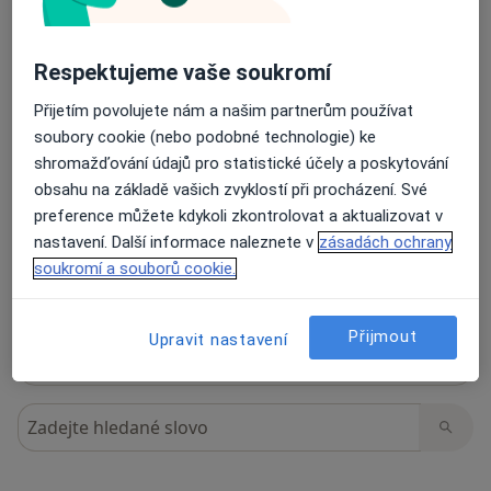
Přidejte svůj názor
Respektujeme vaše soukromí
35 názorů
Přijetím povolujete nám a našim partnerům používat
soubory cookie (nebo podobné technologie) ke
shromažďování údajů pro statistické účely a poskytování
Recenze pacientů jsou pro nás důležité.
obsahu na základě vašich zvyklostí při procházení. Své
Specialisté nemají možnost zaplatit za
preference můžete kdykoli zkontrolovat a aktualizovat v
odstranění nebo změnu recenze pacienta.
nastavení. Další informace naleznete v
zásadách ochrany
Další informace o názorech
Další informace.
soukromí a souborů cookie.
Přijmout
Upravit nastavení
Hledejte v názorech