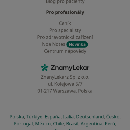
Blog pro pacienty
Pro profesionály
Ceník
Pro specialisty
Pro zdravotnická zařízení
Noa Notes
Novinka
Centrum nápovědy
Kontakt
ZnamyLekar - Hlavní stránka
ZnanyLekarz Sp. z o.o.
ul. Kolejowa 5/7
01-217 Warszawa, Polska
se otevře v nové záložce
se otevře v nové záložce
se otevře v nové záložce
se otevře v nové záložce
se otevře v 
se o
Polska
,
Türkiye
,
España
,
Italia
,
Deutschland
,
Česko
,
se otevře v nové záložce
se otevře v nové záložce
se otevře v nové záložce
se otevře v nové záložc
se otevře v 
se ote
Portugal
,
México
,
Chile
,
Brasil
,
Argentina
,
Perú
,