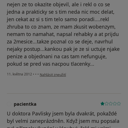
nejen ze to okazite objevil, ale i rekl o co se
jedna a prakticky se s tim neda nic moc delat,
jen cekat az si s tim telo samo poradi....rekl
zhruba to co znam, ze mam zkusit wobenzym,
nemam to namahat, napsal rehabky a at prijdu
za 2mesice...takze poznal co se deje, navrhul
nejaky postup...kankou pak je ze si uctuje njake
penize a objednani na cas tam nefunguje,
pokud se pred vas nacpou tlacenky...
podle názoru uživatele Váš účet byl odstraněn
11. května 2012
•
•
•
Nahlásit zneužití
pacientka
P
U doktora Pavlisky jsem byla dvakrát, pokaždé
byl velmi zaneprázdněn. Když jsem mu popsala