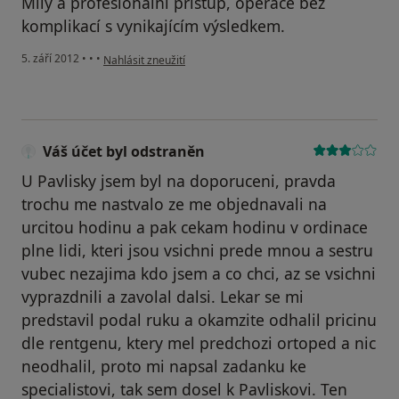
Milý a profesionální přístup, operace bez
komplikací s vynikajícím výsledkem.
podle názoru uživatele Váš účet byl odstraněn
5. září 2012
•
•
•
Nahlásit zneužití
Váš účet byl odstraněn
U Pavlisky jsem byl na doporuceni, pravda
trochu me nastvalo ze me objednavali na
urcitou hodinu a pak cekam hodinu v ordinace
plne lidi, kteri jsou vsichni prede mnou a sestru
vubec nezajima kdo jsem a co chci, az se vsichni
vyprazdnili a zavolal dalsi. Lekar se mi
predstavil podal ruku a okamzite odhalil pricinu
dle rentgenu, ktery mel predchozi ortoped a nic
neodhalil, proto mi napsal zadanku ke
specialistovi, tak sem dosel k Pavliskovi. Ten