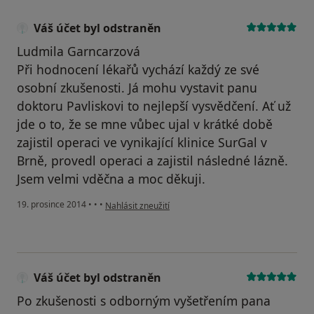
Váš účet byl odstraněn
Ludmila Garncarzová
Při hodnocení lékařů vychází každý ze své
osobní zkušenosti. Já mohu vystavit panu
doktoru Pavliskovi to nejlepší vysvědčení. Ať už
jde o to, že se mne vůbec ujal v krátké době
zajistil operaci ve vynikající klinice SurGal v
Brně, provedl operaci a zajistil následné lázně.
Jsem velmi vděčna a moc děkuji.
podle názoru uživatele Váš účet byl odstraněn
19. prosince 2014
•
•
•
Nahlásit zneužití
Váš účet byl odstraněn
Po zkušenosti s odborným vyšetřením pana