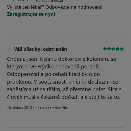
Nahlásit zneužití
Vy jste ten lékař? Odpovězte na hodnocení!
Zaregistrujte se nyní
Váš účet byl odstraněn
Chodila jsem k panu doktorovi s kolenem, se
kterým si ve Frýdku nedovedli poradit.
Odpoperoval a po rehabilitaci bylo po
problému. V současnosti k němu docházím se
zápěstíma už se těším, až přestane bolet. Sice si
člověk musí v čekárně počkat, ale stojí to za to.
podle názoru uživatele Váš účet byl odstraněn
16. dubna 2013
•
•
•
Nahlásit zneužití