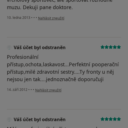
muzu. Dekuji pane doktore.
podle názoru uživatele Váš účet byl odstraněn
10. ledna 2013
•
•
•
Nahlásit zneužití
Váš účet byl odstraněn
Profesionální
přístup,ochota,laskavost...Perfektní pooperační
přístup,milé zdravotní sestry....Ty fronty u něj
nejsou jen tak....jednoznačně doporučuji
podle názoru uživatele Váš účet byl odstraněn
14. září 2012
•
•
•
Nahlásit zneužití
Váš účet byl odstraněn