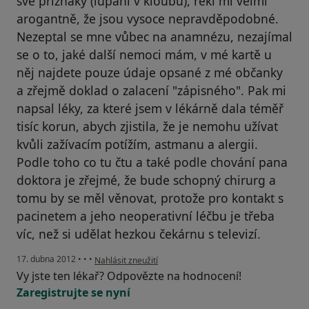
své příznaky (lupání v kloubu), řekl mi velmi
arogantně, že jsou vysoce nepravděpodobné.
Nezeptal se mne vůbec na anamnézu, nezajímal
se o to, jaké další nemoci mám, v mé kartě u
něj najdete pouze údaje opsané z mé občanky
a zřejmě doklad o zalacení "zápisného". Pak mi
napsal léky, za které jsem v lékárně dala téměř
tisíc korun, abych zjistila, že je nemohu užívat
kvůli zažívacím potížím, astmanu a alergii.
Podle toho co tu čtu a také podle chování pana
doktora je zřejmé, že bude schopný chirurg a
tomu by se měl věnovat, protože pro kontakt s
pacinetem a jeho neoperativní léčbu je třeba
víc, než si udělat hezkou čekárnu s televizí.
podle názoru uživatele pacientka
17. dubna 2012
•
•
•
Nahlásit zneužití
Vy jste ten lékař? Odpovězte na hodnocení!
Zaregistrujte se nyní