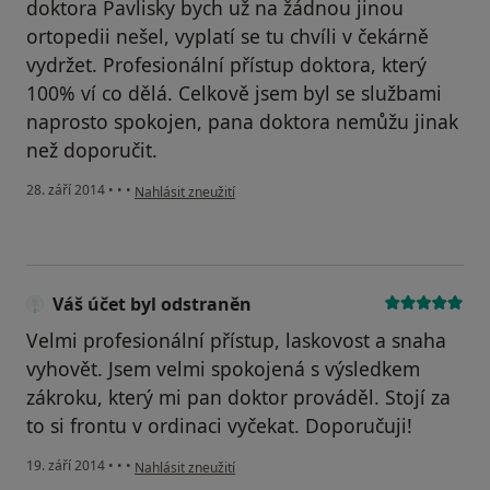
doktora Pavlisky bych už na žádnou jinou
ortopedii nešel, vyplatí se tu chvíli v čekárně
vydržet. Profesionální přístup doktora, který
100% ví co dělá. Celkově jsem byl se službami
naprosto spokojen, pana doktora nemůžu jinak
než doporučit.
podle názoru uživatele Váš účet byl odstraněn
28. září 2014
•
•
•
Nahlásit zneužití
Váš účet byl odstraněn
Velmi profesionální přístup, laskovost a snaha
vyhovět. Jsem velmi spokojená s výsledkem
zákroku, který mi pan doktor prováděl. Stojí za
to si frontu v ordinaci vyčekat. Doporučuji!
podle názoru uživatele Váš účet byl odstraněn
19. září 2014
•
•
•
Nahlásit zneužití