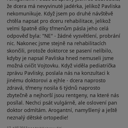
že dcera má nevyvinuté jadérka, jelikož Pavliska
nekomunikuje. Když jsem po druhé návštěvě
chtěla napsat pro dceru rehabilitace, jelikož
velmi špatně díky třmenům pásla jeho celá
odpověď byla: "NE" - žádné vysvětlení, probrání
nic. Nakonec jsme stejně na rehabilitacích
skončili, protože doktorce se pasení nelíbilo,
kdyby je napsal Pavliska hned nemuseli jsme
možná cvičit Vojtovku. Když viděla pediatrička
zprávu Pavlisky, poslala nás na konzultaci k
jinému doktorovi a ejhle - dcera naprosto
zdravá, třmeny nosila 6 týdnů naprosto
zbytečně a nejhorší jsou rentgeny, na které nás
posílal. Nechci psát vulgárně, ale oslovení pan
doktor odmítám. Arogantní, namyšlený a ještě
neznalý dětské ortopedie!
podle názoru uživatele Váš účet byl odstraněn
17. září 2013
•
•
•