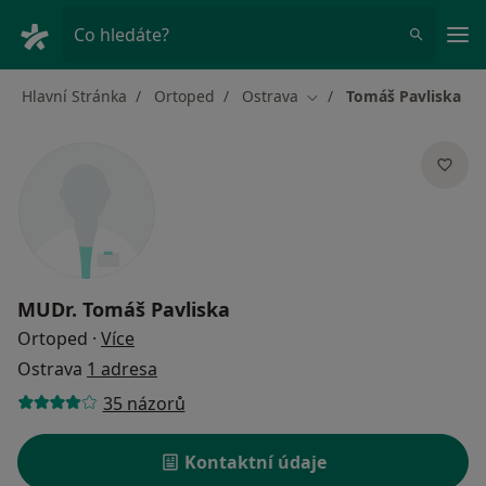
Hla
Co hledáte?
Hlavní Stránka
Ortoped
Ostrava
Tomáš Pavliska
Změna města
MUDr.
Tomáš Pavliska
o specializacích
Ortoped
·
Více
Ostrava
1 adresa
35 názorů
Kontaktní údaje