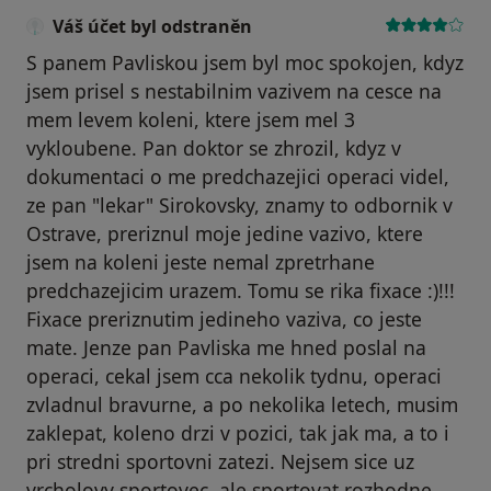
Váš účet byl odstraněn
S panem Pavliskou jsem byl moc spokojen, kdyz
jsem prisel s nestabilnim vazivem na cesce na
mem levem koleni, ktere jsem mel 3
vykloubene. Pan doktor se zhrozil, kdyz v
dokumentaci o me predchazejici operaci videl,
ze pan "lekar" Sirokovsky, znamy to odbornik v
Ostrave, preriznul moje jedine vazivo, ktere
jsem na koleni jeste nemal zpretrhane
predchazejicim urazem. Tomu se rika fixace :)!!!
Fixace preriznutim jedineho vaziva, co jeste
mate. Jenze pan Pavliska me hned poslal na
operaci, cekal jsem cca nekolik tydnu, operaci
zvladnul bravurne, a po nekolika letech, musim
zaklepat, koleno drzi v pozici, tak jak ma, a to i
pri stredni sportovni zatezi. Nejsem sice uz
vrcholovy sportovec, ale sportovat rozhodne