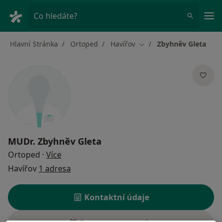
Hla
Co hledáte?
Hlavní Stránka
Ortoped
Havířov
Zbyhněv Gleta
Změna města
MUDr.
Zbyhněv Gleta
o specializacích
Ortoped
·
Více
Havířov
1 adresa
Kontaktní údaje