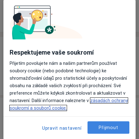
Rezervovat termín
Ceník
Adresy
Názory pacientů
Ceník
Respektujeme vaše soukromí
Informace o službách a cenách nejsou k dispozici
Přijetím povolujete nám a našim partnerům používat
Tento specialista ještě nepřidával žádné informace o
soubory cookie (nebo podobné technologie) ke
svých službách.
shromažďování údajů pro statistické účely a poskytování
obsahu na základě vašich zvyklostí při procházení. Své
preference můžete kdykoli zkontrolovat a aktualizovat v
nastavení. Další informace naleznete v
zásadách ochrany
Adresa
soukromí a souborů cookie.
Nemocnice s poliklinikou Havířov, p.o.
Přijmout
Upravit nastavení
Dělnická 1132/24,
Havířov
736 01