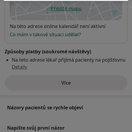
Přiblížit mapu
se otevře v nové záložce
Dostupnost
Na této adrese online kalendář není aktivní
Co mám v takové situaci udělat?
Způsoby platby (soukromé návštěvy)
Na teto adrese lékař přijímá pacienty na pojišťovnu
Detaily
Více
o adrese
Názory pacientů se rychle objeví
Napište svůj první názor