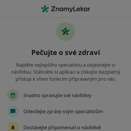
Hla
Ortoped • Slezská Ostrava, Ostrava, moravskoslezský
Filtry
Mapa
Ortoped, Slezská Ostrava, Ostrava
Pečujte o své zdraví
Jak řadíme výsledky vyhledávání?
Najděte nejlepšího specialistu a objednejte si
návštěvu. Stáhněte si aplikaci a získejte bezplatný
Jakou pojišťovnu máte?
přístup k všem funkcím připraveným pro vás:
Všeobecná zdravotní pojišťovna
Zdravotní poj
Snadno spravujte své návštěvy
Odesílejte zprávy svým specialistům
Dostávejte připomenutí o návštěvě