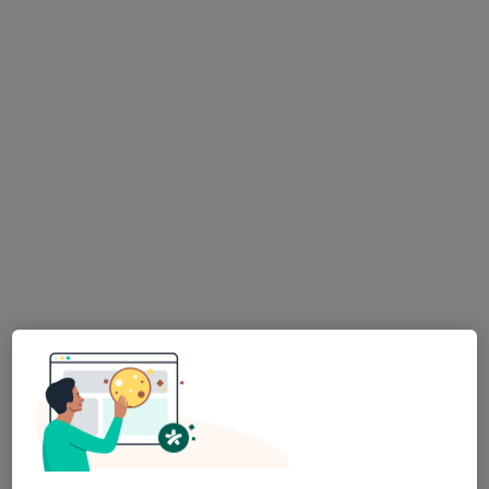
MUDr. Jozef Jakub
Ortoped
6 názorů
Adresa 1
Adresa 2
U parku 2/2720, Ostrava
•
Mapa
PROTEOR CZ s.r.o., ortopedie
Tento specialista nenabízí online rezervaci termínu na této adrese.
Rezervovat termín