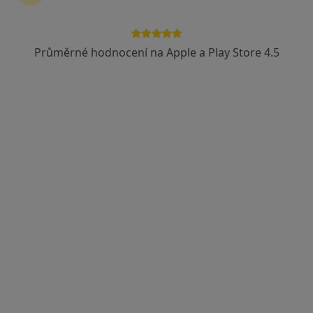
Průměrné hodnocení na Apple a Play Store 4.5
Arthro Biotherapy s.r.o., traumatologie
Ortoped, Praktický lékař
1 názor
Tyršova 9/1832, Ostrava
•
Mapa
Arthro Biotherapy s.r.o., traumatologie
Tato klinika nemá specialisty s dostupnými termíny v online kalendáři
Zobrazit profil