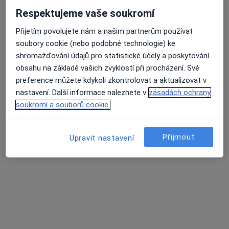
Respektujeme vaše soukromí
Přijetím povolujete nám a našim partnerům používat
Cleopatra Clinic - Klinika Plastické
soubory cookie (nebo podobné technologie) ke
Chirurgie s.r.o. Ostrava
shromažďování údajů pro statistické účely a poskytování
·
Více
Ortoped, Anesteziolog, Plastický chirurg
obsahu na základě vašich zvyklostí při procházení. Své
29 názorů
preference můžete kdykoli zkontrolovat a aktualizovat v
nastavení. Další informace naleznete v
zásadách ochrany
Adresa 1
Adresa 2
Adresa 3
soukromí a souborů cookie.
Poliklinika Dr. Martínka 7 (Ambulance), Ostrava
•
Mapa
Přijmout
Upravit nastavení
Cleopatra Clinic - Klinika Plastické Chirurgie s.r.o. Ostrava
Tato klinika nemá specialisty s dostupnými termíny v online kalendáři
Zobrazit profil