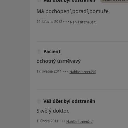
Váš účet byl odstraněn
Má pochopení,poradí,pomuže.
podle názoru uživatele Váš účet byl 
29. března 2012
•
•
•
Nahlásit zneužití
Pacient
ochotný usměvavý
podle názoru uživatele Pacient
17. května 2011
•
•
•
Nahlásit zneužití
Váš účet byl odstraněn
Skvělý doktor.
podle názoru uživatele Váš účet byl od
1. února 2011
•
•
•
Nahlásit zneužití