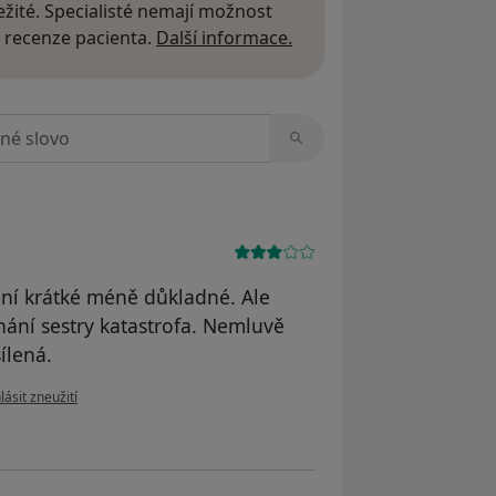
žité. Specialisté nemají možnost
Další informace o názor
 recenze pacienta.
Další informace.
zorech
ení krátké méně důkladné. Ale
nání sestry katastrofa. Nemluvě
ílená.
e názoru uživatele RK
ásit zneužití