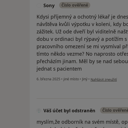
Sony
Číslo ověřené
S
Kdysi příjemný a ochotný lékař je dnes
návštěva kvůli výpotku v koleni, kdy b
zážitek. Už ode dveří byl viditelně na
dobu v ordinaci byl rýpavý a potížím s
pracovního omezení se mi vysmíval přím
tímto někdo vezme? No naprosto otřes
přecházím jinam. Měl by se nad sebou
jednat s pacientem
podle názoru uživatele
6. března 2025
•
jiné místo
•
Jiný
•
Nahlásit zneužití
Váš účet byl odstraněn
Číslo ověřen
myslím,že odborník na svém místě, ope