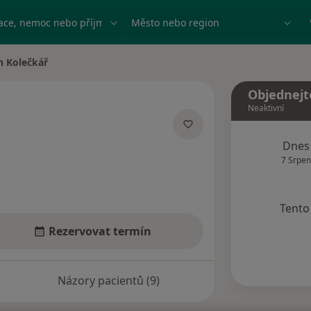
ace, nemoc nebo příjmení
Město nebo region
n Kolečkář
města
Objednejt
Neaktivní
zacích
Dnes
7 Srpen
Tento 
Rezervovat termín
Názory pacientů (9)