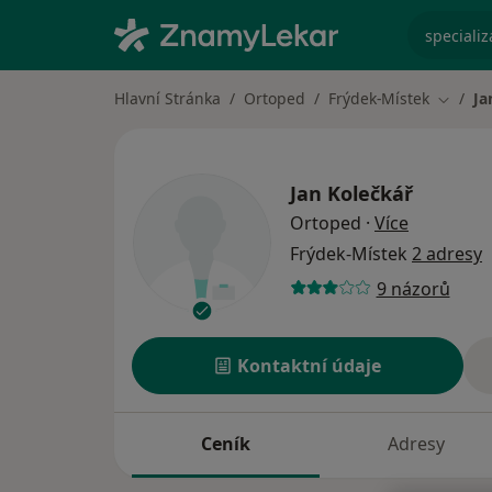
specializ
Hlavní Stránka
Ortoped
Frýdek-Místek
Ja
Změna 
Jan Kolečkář
o speciali
Ortoped
·
Více
Frýdek-Místek
2 adresy
9 názorů
Kontaktní údaje
Ceník
Adresy