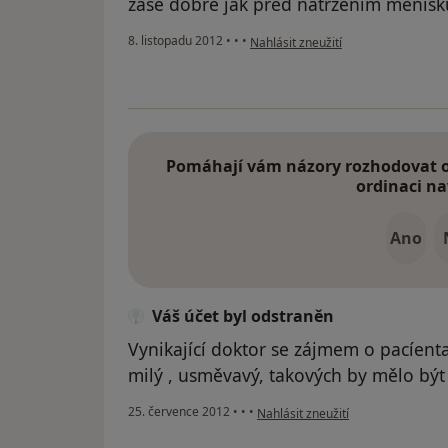
zase dobré jak před natržením menisku
podle názoru uživatele Váš účet byl
8. listopadu 2012
•
•
•
Nahlásit zneužití
Pomáhají vám názory rozhodovat o 
ordinaci na
Ano
Váš účet byl odstraněn
Vynikající doktor se zájmem o pacíenta
milý , usměvavý, takových by mělo být 
podle názoru uživatele Váš účet b
25. července 2012
•
•
•
Nahlásit zneužití