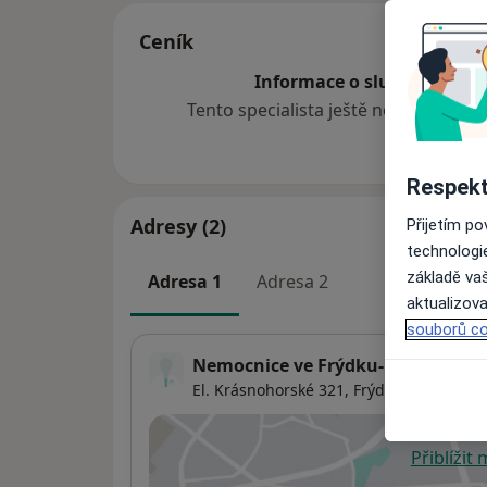
Ceník
Informace o službách a cen
Tento specialista ještě nepřidával ž
Respekt
Adresy (2)
Přijetím p
technologi
základě vaš
Adresa 1
Adresa 2
aktualizova
souborů co
Nemocnice ve Frýdku-Místku
El. Krásnohorské 321,
Frýdek-Místek
738
Přiblížit
se