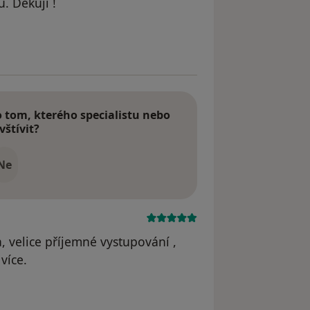
. Děkuji !
 odstraněn
tom, kterého specialistu nebo
vštívit?
Ne
, velice příjemné vystupování ,
více.
yl odstraněn