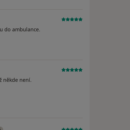
u do ambulance.
odstraněn
ž někde není.
odstraněn
é