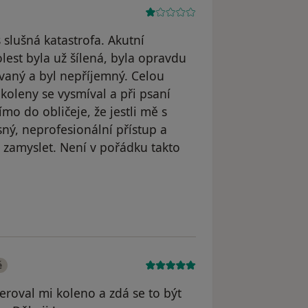
 slušná katastrofa. Akutní
olest byla už šílená, byla opravdu
štvaný a byl nepříjemný. Celou
 koleny se vysmíval a při psaní
o do obličeje, že jestli mě s
ný, neprofesionální přístup a
 zamyslet. Není v pořádku takto
 Sony
é
roval mi koleno a zdá se to být