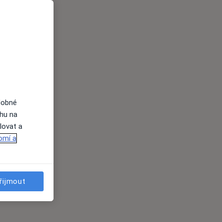
dobné
ahu na
lovat a
omí a
řijmout