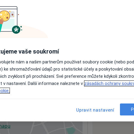
ách nejsou k dispozici
ádné informace o svých službách.
ujeme vaše soukromí
ovolujete nám a našim partnerům používat soubory cookie (nebo po
e) ke shromažďování údajů pro statistické účely a poskytování obs
ich zvyklostí při procházení. Své preference můžete kdykoli zkontro
t v nastavení. Další informace naleznete v
zásadách ochrany soukr
okie.
 01
P
Upravit nastavení
 mapu
 otevře v nové záložce