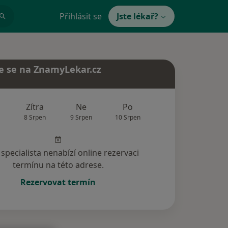
Přihlásit se
Jste lékař?
e se na ZnamyLekar.cz
Zítra
Ne
Po
Út
St
8 Srpen
9 Srpen
10 Srpen
11 Srpen
12 Srp
specialista nenabízí online rezervaci
termínu na této adrese.
Rezervovat termín