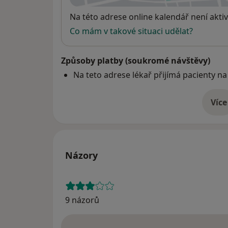
Dostupnost
Na této adrese online kalendář není aktiv
Co mám v takové situaci udělat?
Způsoby platby (soukromé návštěvy)
Na teto adrese lékař přijímá pacienty na
Více
o 
Názory
9 názorů