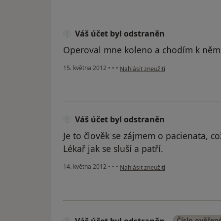
Váš účet byl odstraněn
Operoval mne koleno a chodím k něm
podle názoru uživatele Váš účet byl 
15. května 2012
•
•
•
Nahlásit zneužití
Váš účet byl odstraněn
Je to člověk se zájmem o pacienata, co
Lékař jak se sluší a patří.
podle názoru uživatele Váš účet byl 
14. května 2012
•
•
•
Nahlásit zneužití
Číslo ověřen