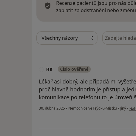
Recenze pacientů jsou pro nás důle
zaplatit za odstranění nebo změnu
Hledejte v ná
RK
Číslo ověřené
R
Lékař asi dobrý, ale připadá mi vyšetř
proč hlavně hodnotím je přístup a jed
komunikace po telefonu to je úroveň š
podl
30. dubna 2025
•
Nemocnice ve Frýdku-Místku
•
Jiný
•
Nahl