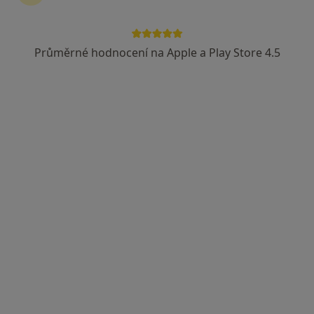
19 názorů
Lidická 886/43, Havířov
•
Mapa
Průměrné hodnocení na Apple a Play Store 4.5
Ortopedická ambulance, HAV ORT s.r.o. - ONLINE REZERVACE Vašeho ošetření na
Tento specialista nenabízí online rezervaci termínu na této adrese.
Rezervovat termín
MUDr. Jiří Přistal
·
Více
Ortoped
94 názorů