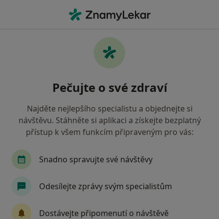
Hla
Ortoped • Frýdek-Místek, moravskoslezský
Filtry
• 1
Mapa
Doporučení ortopedové s Oborová zdravotní
Pečujte o své zdraví
pojišťovna Frýdek-Místek
Jak řadíme výsledky vyhledávání?
Najděte nejlepšího specialistu a objednejte si
návštěvu. Stáhněte si aplikaci a získejte bezplatný
přístup k všem funkcím připraveným pro vás:
Snadno spravujte své návštěvy
Odesílejte zprávy svým specialistům
MUDr. Jiří Sztefek
Dostávejte připomenutí o návštěvě
Ortoped