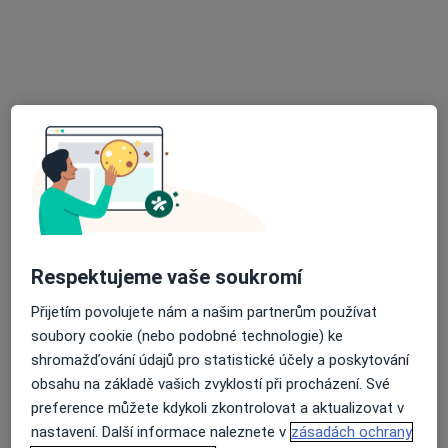
Na nábřeží 1488/8b, Havířov
•
Mapa
Ortopedie Havířov MUDr. Jiří Přistal
Tento specialista nenabízí online rezervaci termínu na této adrese.
Rezervovat termín
Respektujeme vaše soukromí
Přijetím povolujete nám a našim partnerům používat
soubory cookie (nebo podobné technologie) ke
MUDr. Petr Pustějovský
shromažďování údajů pro statistické účely a poskytování
·
Více
Ortoped
obsahu na základě vašich zvyklostí při procházení. Své
5 názorů
preference můžete kdykoli zkontrolovat a aktualizovat v
Tř. T.G.Masaryka 495, Frýdek-Místek
•
Mapa
nastavení. Další informace naleznete v
zásadách ochrany