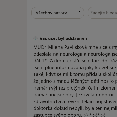
Hledejte v ná
Váš účet byl odstraněn
MUDr. Milena Pavlisková mne sice s
odeslala na neurologii a neurologa jse
dát 1*. Za komunistů jsem tam dochá
jsem plně informována jaký korzet si 
Také, když se mi k tomu přidala skolió
že jedno z mnou léčených dětí nosilo
nemám výhřez plotýnek, čelím zlomeni
namáhanější nohy. Je skvělá odbornice
zdravotnictví a revizní lékaři pojišťov
doktorka dokud nebyli, byla ten nejmil
zástupce svého oboru. :-) * :-)* :-)