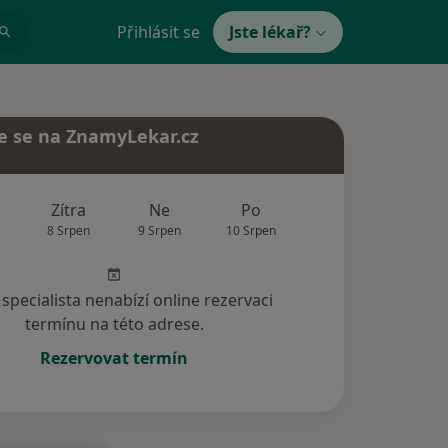
Přihlásit se
Jste lékař?
e se na ZnamyLekar.cz
Zítra
Ne
Po
Út
St
8 Srpen
9 Srpen
10 Srpen
11 Srpen
12 Srp
specialista nenabízí online rezervaci
termínu na této adrese.
Rezervovat termín