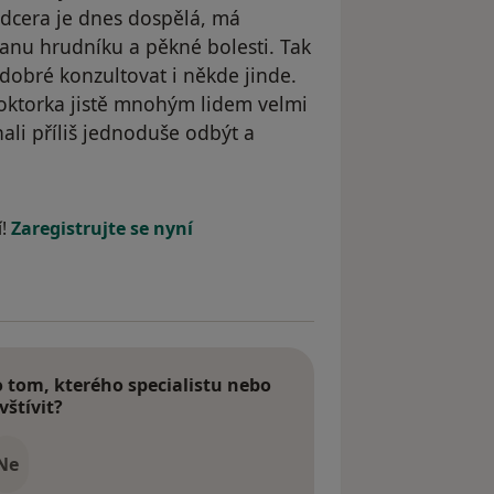
 dcera je dnes dospělá, má
ranu hrudníku a pěkné bolesti. Tak
 dobré konzultovat i někde jinde.
oktorka jistě mnohým lidem velmi
li příliš jednoduše odbýt a
odstraněn
í!
Zaregistrujte se nyní
tom, kterého specialistu nebo
vštívit?
Ne