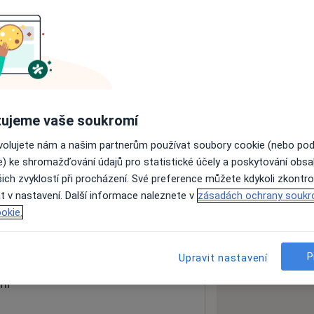
ách nejsou k dispozici
ádné informace o svých službách.
ujeme vaše soukromí
ovolujete nám a našim partnerům používat soubory cookie (nebo po
e) ke shromažďování údajů pro statistické účely a poskytování obs
ich zvyklostí při procházení. Své preference můžete kdykoli zkontro
t v nastavení. Další informace naleznete v
zásadách ochrany soukr
a
70030
okie.
 mapu
 otevře v nové záložce
P
Upravit nastavení
ní