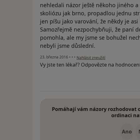
nehledali názor ještě někoho jiného a
skoliózu jak brno, propadlou jednu st
jen píšu jako varování, že někdy je asi
Samozřejmě nezpochybňuji, že paní d
pomohla, ale my jsme se bohužel necha
nebyli jsme důslední.
podle názoru uživatele Váš účet byl 
23. března 2016
•
•
•
Nahlásit zneužití
Vy jste ten lékař? Odpovězte na hodnocen
Pomáhají vám názory rozhodovat o 
ordinaci na
Ano