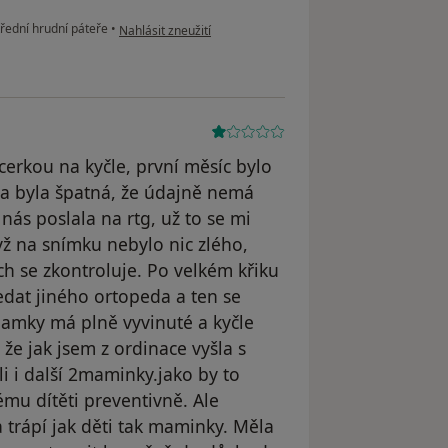
podle názoru uživatele Váš účet byl odstraněn
řední hrudní páteře
•
Nahlásit zneužití
dcerkou na kyčle, první měsíc bylo
la byla špatná, že údajně nemá
nás poslala na rtg, už to se mi
dyž na snímku nebylo nic zlého,
h se zkontroluje. Po velkém křiku
dat jiného ortopeda a ten se
jamky má plně vyvinuté a kyčle
že jak jsem z ordinace vyšla s
li i další 2maminky.jako by to
mu dítěti preventivně. Ale
 trápí jak děti tak maminky. Měla