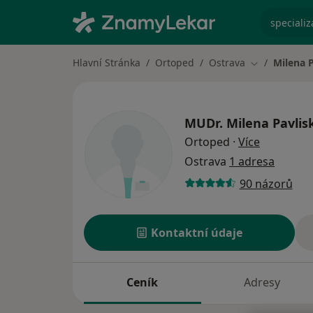
specializ
Hlavní Stránka
Ortoped
Ostrava
Milena 
Změna města
MUDr.
Milena Pavlis
o speciali
Ortoped
·
Více
Ostrava
1 adresa
90 názorů
Kontaktní údaje
Ceník
Adresy