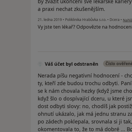
by zvážit ukončení své lékařské karié
a praxi nechat zkušenějším.
podle
21. ledna 2019
•
Poliklinika Hrabůvka s.r.o.
•
Dcera
•
Nahlá
Vy jste ten lékař? Odpovězte na hodnocen
Váš účet byl odstraněn
Číslo ověřen
Nerada píšu negativní hodnocení - chci
ty, kteří zde budou trochu odbyti. Pan
se k nám chovala hezky (když jsme chod
když šlo o dospívající dceru, u které js
dost odbyti slovy: no, chodíš jak postiž
ohnutí ukázalo, jak má jednu stranu z
po zádech poklepala, srovnala si ji ta
okomentovala to, že to má dobré ... Bo