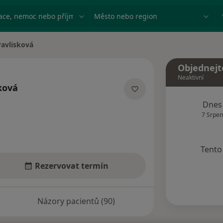
ace, nemoc nebo příjmení
Město nebo region
Pavlisková
Objednejt
Neaktivní
ková
zacích
Dnes
7 Srpen
Tento 
Rezervovat termín
Názory pacientů (90)