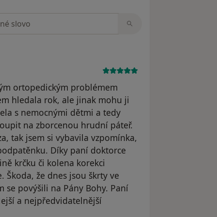
zorech
 mým ortopedickým problémem
m hledala rok, ale jinak mohu ji
zela s nemocnými dětmi a tedy
koupit na zborcenou hrudní páteř.
za, tak jsem si vybavila vzpomínka,
 podpatěnku. Díky paní doktorce
ně krčku či kolena korekci
. Škoda, že dnes jsou škrty ve
em se povýšili na Pány Bohy. Paní
ejší a nejpředvidatelnější