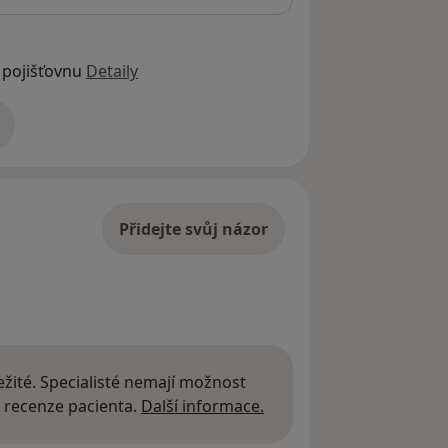
 pojišťovnu
Detaily
adrese
Přidejte svůj názor
žité. Specialisté nemají možnost
Další informace o názor
 recenze pacienta.
Další informace.