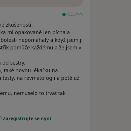
é zkušenosti.
ařka mi opakovaně jen píchala
d bolesti nepomáhaly a když jsem jí
obstřik pomůže každému a že jsem v
 od sestry.
, také novou lékařku na
 testy, na revmatologii a poté už
čemu, nemuselo to trvat tak
dstraněn
í!
Zaregistrujte se nyní