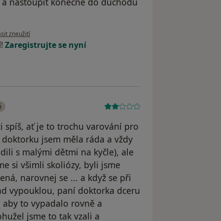
ry a nastoupit konečně do důchodu
 názoru uživatele Váš účet byl odstraněn
sit zneužití
í!
Zaregistrujte se nyní
é
 spíš, ať je to trochu varování pro
í doktorku jsem měla ráda a vždy
ili s malými dětmi na kyčle), ale
me si všimli skoliózy, byli jsme
ená, narovnej se ... a když se při
ad vypouklou, paní doktorka dceru
k, aby to vypadalo rovně a
hužel jsme to tak vzali a