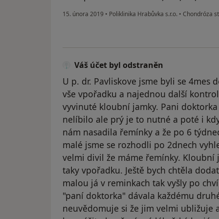
15. února 2019
•
Poliklinika Hrabůvka s.r.o.
•
Chondróza st
Váš účet byl odstraněn
U p. dr. Pavliskove jsme byli se 4mes 
vše vpořadku a najednou další kontro
vyvinuté kloubní jamky. Pani doktorka 
nelíbilo ale prý je to nutné a poté i k
nám nasadila řemínky a že po 6 týdnec
malé jsme se rozhodli po 2dnech vyhle
velmi divil že máme řemínky. Kloubní 
taky vpořadku. Ještě bych chtěla dodat 
malou já v reminkach tak vyšly po chví
"paní doktorka" dávala každému druhé
neuvědomuje si že jim velmi ubližuje a