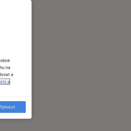
dobné
ahu na
lovat a
omí a
řijmout