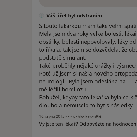
Váš účet byl odstraněn
S touto lékařkou mám také velmi špatn
Měla jsem dva roky velké bolesti, lék
obstřiky, bolesti nepovolovaly, léky o
to říkala, tak jsem se dozvěděla, že 
podstatě simulant.
Také proběhly nějaké urážky i výsměch
Poté už jsem si našla nového ortopeda
neurologii. Byla jsem odeslána na CT a
mě léčili boreliozu.
Bohužel, kdyby tato lékařka byla co k 
dlouho a nemuselo to být s následky.
podle názoru uživatele Váš účet byl o
16. srpna 2015
•
•
•
Nahlásit zneužití
Vy jste ten lékař? Odpovězte na hodnocen