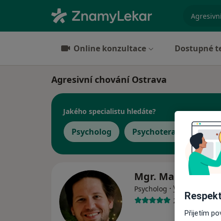
specializ
Online konzultace
Dostupné t
Agresivní chování Ostrava
Jakého specialistu hledáte?
Psycholog
Psychoterapeut
D
Mgr. Marek Hrto
·
Více
Psycholog
Respekt
25 názorů
Přijetím p