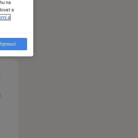
ahu na
lovat a
omí a
řijmout
Út
St
Čt
n
11 Srpen
12 Srpen
13 Srpen
i