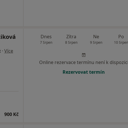
ciková
Dnes
Zítra
Ne
Po
7 Srpen
8 Srpen
9 Srpen
10 Srpe
·
Více
t
Online rezervace termínu není k dispozic
Rezervovat termín
900 Kč