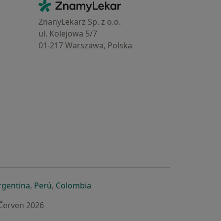
Kontakt
ZnamyLekar - Hlavní stránka
ZnanyLekarz Sp. z o.o.
ul. Kolejowa 5/7
01-217 Warszawa, Polska
e
é záložce
 v nové záložce
otevře v nové záložce
se otevře v nové záložce
se otevře v nové záložce
se otevře v nové záložce
rgentina
,
Perú
,
Colombia
 Červen 2026