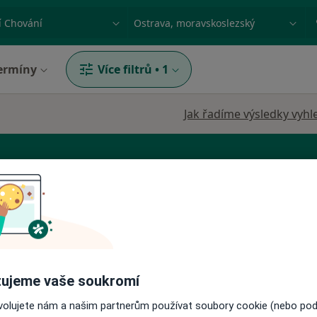
ace, nemoc nebo příjmení
Město nebo region
ermíny
Více filtrů
•
1
Jak řadíme výsledky vyhl
ětský psycholog
ň
Dnes
Zítra
Ne
Po
7 Srpen
8 Srpen
9 Srpen
10 Srpe
ujeme vaše soukromí
ovolujete nám a našim partnerům používat soubory cookie (nebo po
Online rezervace termínu není k dispozic