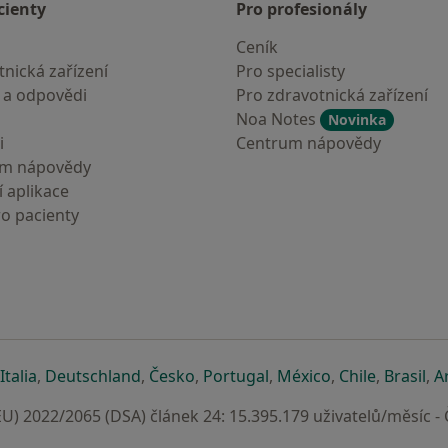
cienty
Pro profesionály
Ceník
nická zařízení
Pro specialisty
 a odpovědi
Pro zdravotnická zařízení
Noa Notes
Novinka
i
Centrum nápovědy
um nápovědy
 aplikace
ro pacienty
záložce
 v nové záložce
e otevře v nové záložce
se otevře v nové záložce
se otevře v nové záložce
se otevře v nové záložce
se otevře v nové záložc
se otevře v nov
se otevře
se 
Italia
,
Deutschland
,
Česko
,
Portugal
,
México
,
Chile
,
Brasil
,
A
U) 2022/2065 (DSA) článek 24: 15.395.179 uživatelů/měsíc -