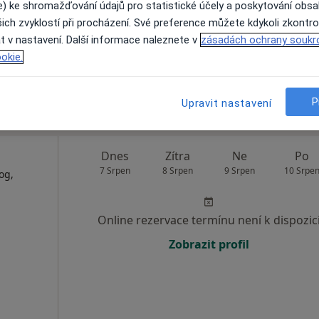
e) ke shromažďování údajů pro statistické účely a poskytování obs
Rezervovat termín
ich zvyklostí při procházení. Své preference můžete kdykoli zkontro
t v nastavení. Další informace naleznete v
zásadách ochrany soukr
okie.
1 200 Kč
P
Upravit nastavení
Dnes
Zítra
Ne
Po
7 Srpen
8 Srpen
9 Srpen
10 Srpe
og,
Online rezervace termínu není k dispozic
Zobrazit profil