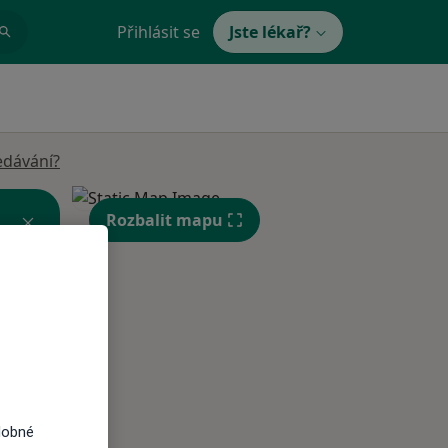
Přihlásit se
Jste lékař?
edávání?
Rozbalit mapu
Út
St
Čt
n
11 Srpen
12 Srpen
13 Srpen
dobné
i