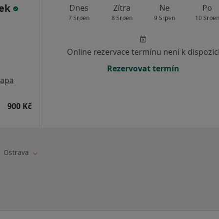
šek
Dnes
Zítra
Ne
Po
7 Srpen
8 Srpen
9 Srpen
10 Srpe
Online rezervace termínu není k dispozic
Rezervovat termín
apa
900 Kč
Ostrava
na města
Změna města