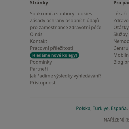
Stránky
Pro pa
Soukromí a soubory cookies
Lékaři
Zásady ochrany osobních údajů
Zdravot
pro zaměstnance zdravotní péče
Otázky
O nás
Služby
Kontakt
Nemoc
Pracovní příležitosti
Centr
Mobilní
Hledáme nové kolegy!
Podmínky
Blog p
Partneři
Jak řadíme výsledky vyhledávání?
Přístupnost
se otevře v nové 
se otevře
s
Polska
,
Türkiye
,
España
,
NAŘÍZENÍ (E