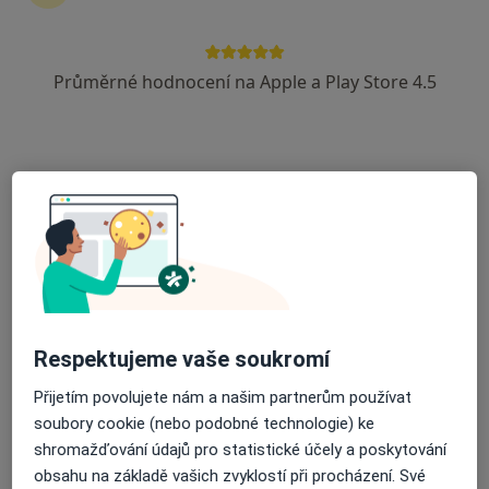
1 názor
Denisovo nábřeží 4, Plzeň
•
Mapa
Průměrné hodnocení na Apple a Play Store 4.5
MUDr Eva Paulová
Tento specialista nenabízí online rezervaci termínu na této adrese.
Rezervovat termín
Respektujeme vaše soukromí
Přijetím povolujete nám a našim partnerům používat
MUDr. Vladimír Miňovský
soubory cookie (nebo podobné technologie) ke
Otorinolaryngolog
shromažďování údajů pro statistické účely a poskytování
17 názorů
obsahu na základě vašich zvyklostí při procházení. Své