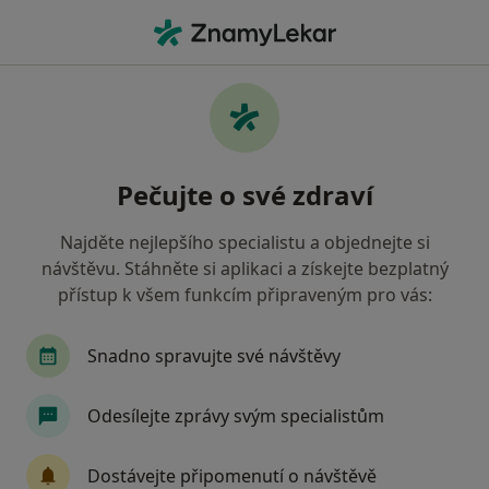
Hla
Otorinolaryngolog • Plzeň, plzeňský
Filtry
• 1
Mapa
Doporučení otorinolaryngologové s
Pečujte o své zdraví
Vojenská zdravotní pojišťovna ČR Plzeň
Jak řadíme výsledky vyhledávání?
Najděte nejlepšího specialistu a objednejte si
návštěvu. Stáhněte si aplikaci a získejte bezplatný
přístup k všem funkcím připraveným pro vás:
Snadno spravujte své návštěvy
Odesílejte zprávy svým specialistům
MUDr. Eva Paulová
Dostávejte připomenutí o návštěvě
·
Více
Otorinolaryngolog