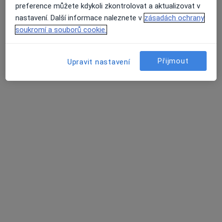
preference můžete kdykoli zkontrolovat a aktualizovat v
Lábkova 16, Plzeň
•
Mapa
nastavení. Další informace naleznete v
zásadách ochrany
ORL ambulance
soukromí a souborů cookie.
Tento specialista nenabízí online rezervaci termínu na této adrese.
Rezervovat termín
Přijmout
Upravit nastavení
MUDr. Monika Vohlídková
Otorinolaryngolog
Edvarda Beneše 1128/13, Plzeň
•
Mapa
Fakultní nemocnice Plzeň