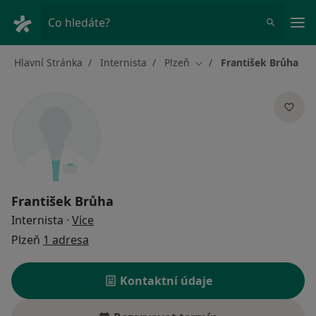
Hla
Co hledáte?
Hlavní Stránka
Internista
Plzeň
František Brůha
Změna města
František Brůha
o specializacích
Internista
·
Více
Plzeň
1 adresa
Kontaktní údaje