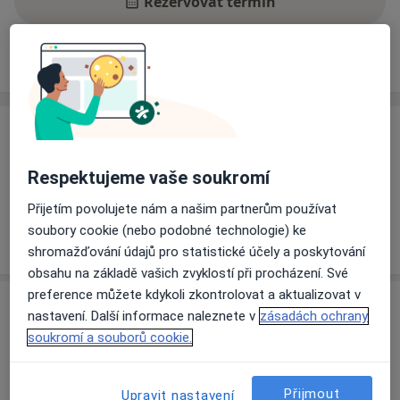
Rezervovat termín
Ceník
Adresy
Názory pacientů
Ceník
Informace o službách a cenách nejsou k dispozici
Respektujeme vaše soukromí
Tento specialista ještě nepřidával žádné informace o
Přijetím povolujete nám a našim partnerům používat
svých službách.
soubory cookie (nebo podobné technologie) ke
shromažďování údajů pro statistické účely a poskytování
obsahu na základě vašich zvyklostí při procházení. Své
preference můžete kdykoli zkontrolovat a aktualizovat v
Adresa
nastavení. Další informace naleznete v
zásadách ochrany
soukromí a souborů cookie.
Fakultní nemocnice Plzeň
Edvarda Beneše 13,
Plzeň
301 00
Přijmout
Upravit nastavení