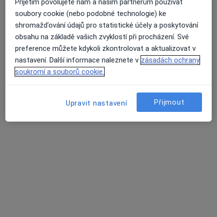
Přijetím povolujete nám a našim partnerům používat
Tento specialista nenabízí online rezervaci termínu na této adrese.
soubory cookie (nebo podobné technologie) ke
shromažďování údajů pro statistické účely a poskytování
Rezervovat termín
obsahu na základě vašich zvyklostí při procházení. Své
preference můžete kdykoli zkontrolovat a aktualizovat v
nastavení. Další informace naleznete v
zásadách ochrany
K dispozici jsou specialisté
soukromí a souborů cookie.
Tito specialisté se nacházejí mimo Prachatice,
jihočeský, v oblastech blízkých vašemu vyhledávání.
Přijmout
Upravit nastavení
lékař Julie Klírová
·
Více
Zubař