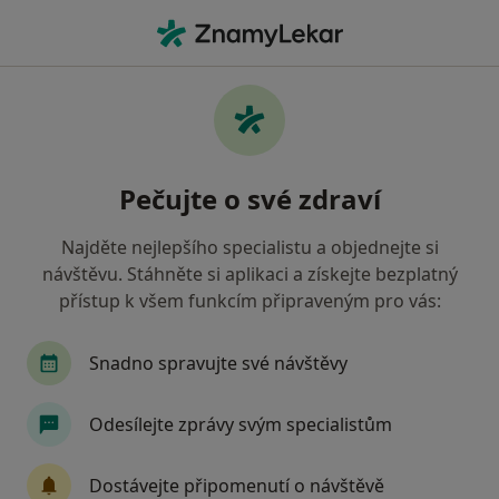
Hla
Zubař • Prachatice, jihočeský
Filtry
• 1
Mapa
Doporučení zubaři s Vojenská zdravotní
Pečujte o své zdraví
pojišťovna ČR Prachatice
Jak řadíme výsledky vyhledávání?
Najděte nejlepšího specialistu a objednejte si
návštěvu. Stáhněte si aplikaci a získejte bezplatný
přístup k všem funkcím připraveným pro vás:
Snadno spravujte své návštěvy
Odesílejte zprávy svým specialistům
MUDr. Jana Smolová
Dostávejte připomenutí o návštěvě
Zubař