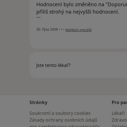
Hodnocení bylo změněno na "Doporuč
příliš strohý na nejvyšší hodnocení.
```
podle názoru uživatele Beneš Roman
30. října 2008
•
•
•
Nahlásit zneužití
Jste tento lékař?
Stránky
Pro pa
Soukromí a soubory cookies
Lékaři
Zásady ochrany osobních údajů
Zdravot
pro zaměstnance zdravotní péče
Otázky