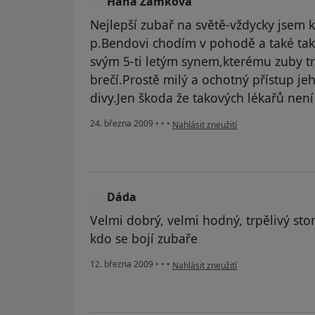
Hana Zámková
H
Nejlepší zubař na světě-vždycky jsem k
p.Bendovi chodím v pohodě a také tak
svým 5-ti letým synem,kterému zuby trha
brečí.Prostě milý a ochotný přístup jeho
divy.Jen škoda že takových lékařů není
podle názoru uživatele Hana Zámko
24. března 2009
•
•
•
Nahlásit zneužití
Dáda
D
Velmi dobrý, velmi hodný, trpělivý st
kdo se bojí zubaře
podle názoru uživatele Dáda
12. března 2009
•
•
•
Nahlásit zneužití