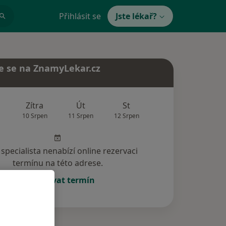
Přihlásit se
Jste lékař?
e se na ZnamyLekar.cz
Zítra
Út
St
Čt
Pá
10 Srpen
11 Srpen
12 Srpen
13 Srpen
14 Srp
specialista nenabízí online rezervaci
termínu na této adrese.
Rezervovat termín