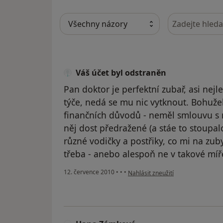
Hledejte v ná
Váš účet byl odstraněn
Pan doktor je perfektní zubař, asi nej
týče, nedá se mu nic vytknout. Bohužel
finančních důvodů - neměl smlouvu s 
něj dost předražené (a stáe to stoupalo
různé vodičky a postřiky, co mi na zub
třeba - anebo alespoň ne v takové míře
podle názoru uživatele Váš účet b
12. července 2010
•
•
•
Nahlásit zneužití