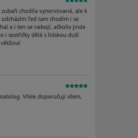
 zubaři chodila vynervovaná, ale k
 odcházím.Ted tam chodím i se
l a i ten se nebojí, ačkoliv jinde
 i sestřičky dělá s lidskou duší
 většina!
vá
omatolog. Vřele doporučuji všem,