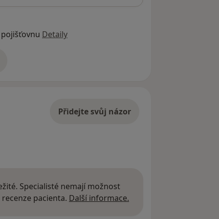
 pojišťovnu
Detaily
adrese
Přidejte svůj názor
žité. Specialisté nemají možnost
Další informace o názor
 recenze pacienta.
Další informace.