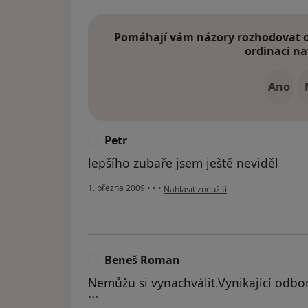
Pomáhají vám názory rozhodovat o 
ordinaci na
Ano
Petr
P
lepšího zubaře jsem ještě neviděl
podle názoru uživatele Petr
1. března 2009
•
•
•
Nahlásit zneužití
Beneš Roman
B
Nemůžu si vynachválit.Vynikající odbo
```