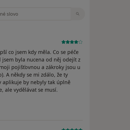
zorech
lepší co jsem kdy měla. Co se péče
 jsem byla nucena od něj odejít z
moji pojišťovnou a zákroky jsou u
). A někdy se mi zdálo, že ty
y aplikuje by nebyly tak úplně
, ale vydělávat se musí.
yl odstraněn