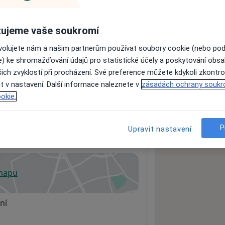
ujeme vaše soukromí
ách nejsou k dispozici
ovolujete nám a našim partnerům používat soubory cookie (nebo po
ádné informace o svých službách.
e) ke shromažďování údajů pro statistické účely a poskytování obs
ich zvyklostí při procházení. Své preference můžete kdykoli zkontro
t v nastavení. Další informace naleznete v
zásadách ochrany soukr
okie.
P
Upravit nastavení
 mapu
 otevře v nové záložce
ní