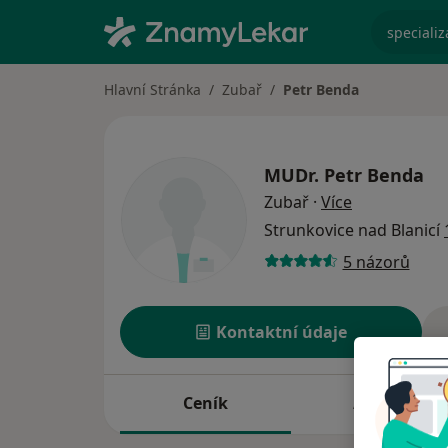
specializ
Hlavní Stránka
Zubař
Petr Benda
MUDr.
Petr Benda
o specializac
Zubař
·
Více
Strunkovice nad Blanicí
5 názorů
Kontaktní údaje
Ceník
Adresy