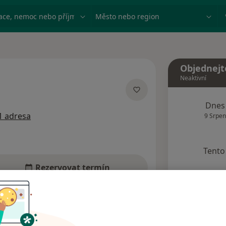
ace, nemoc nebo příjmení
Město nebo region
Objednejt
Neaktivní
ích
Dnes
1 adresa
9 Srpen
Tento 
Rezervovat termín
Názory pacientů (5)