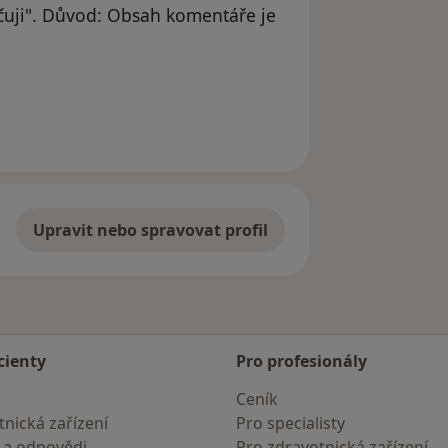
uji". Důvod: Obsah komentáře je
Upravit nebo spravovat profil
cienty
Pro profesionály
Ceník
nická zařízení
Pro specialisty
 a odpovědi
Pro zdravotnická zařízení