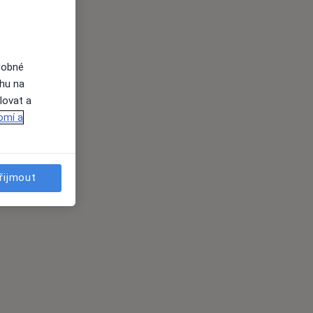
dobné
ahu na
lovat a
omí a
řijmout