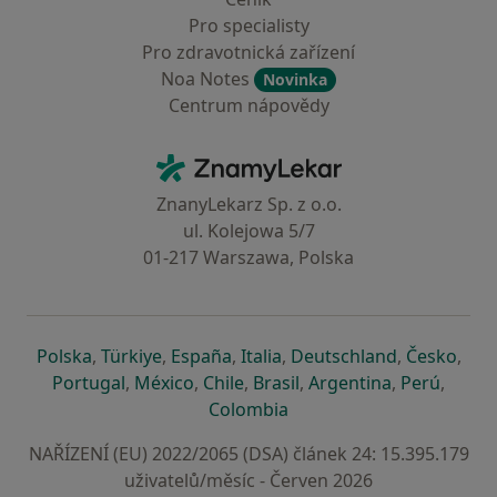
Pro specialisty
Pro zdravotnická zařízení
Noa Notes
Novinka
Centrum nápovědy
Kontakt
ZnamyLekar - Hlavní stránka
ZnanyLekarz Sp. z o.o.
ul. Kolejowa 5/7
01-217 Warszawa, Polska
se otevře v nové záložce
se otevře v nové záložce
se otevře v nové záložce
se otevře v nové záložce
se otevře v 
se o
Polska
,
Türkiye
,
España
,
Italia
,
Deutschland
,
Česko
,
se otevře v nové záložce
se otevře v nové záložce
se otevře v nové záložce
se otevře v nové záložc
se otevře v 
se ote
Portugal
,
México
,
Chile
,
Brasil
,
Argentina
,
Perú
,
se otevře v nové záložce
Colombia
NAŘÍZENÍ (EU) 2022/2065 (DSA) článek 24: 15.395.179
uživatelů/měsíc - Červen 2026