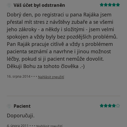
Váš účet byl odstraněn
Dobrý den, po registraci u pana Rajáka jsem
přestal mít stres z návštěvy zubaře a se všemi
jeho zákroky - a někdy i složitými - jsem velmi
spokojen a vždy byly bez pozdějších problémů.
Pan Raják pracuje citlivě a vždy s problémem
pacienta seznámí a navrhne i jinou možnost
léčby, pokud si ji pacient nemůže dovolit.
Děkuji Bohu za tohoto člověka .-)
podle názoru uživatele Váš účet byl odstraněn
16. srpna 2014
•
•
•
Nahlásit zneužití
Pacient
Doporučuji.
podle názoru uživatele Pacient
4. února 2011
•
•
•
Nahlásit zneužití