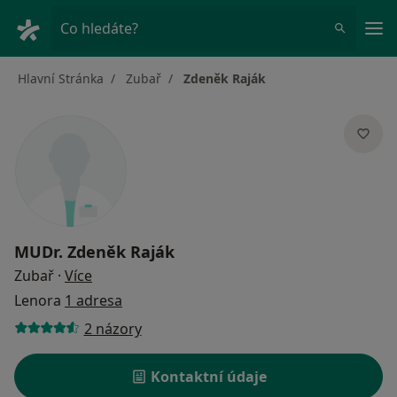
Hla
Co hledáte?
Hlavní Stránka
Zubař
Zdeněk Raják
MUDr.
Zdeněk Raják
o specializacích
Zubař
·
Více
Lenora
1 adresa
2 názory
Kontaktní údaje