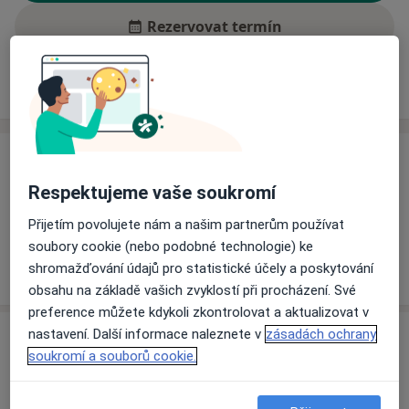
Rezervovat termín
Ceník
Adresy
Názory pacientů (2)
Ceník
Respektujeme vaše soukromí
Informace o službách a cenách nejsou k dispozici
Tento specialista ještě nepřidával žádné informace o
Přijetím povolujete nám a našim partnerům používat
svých službách.
soubory cookie (nebo podobné technologie) ke
shromažďování údajů pro statistické účely a poskytování
obsahu na základě vašich zvyklostí při procházení. Své
preference můžete kdykoli zkontrolovat a aktualizovat v
nastavení. Další informace naleznete v
zásadách ochrany
Adresa
soukromí a souborů cookie.
Stomatologická ordinace
č.d. 88,
Lenora 38442