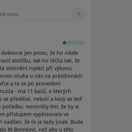
zorech
í doktorce jen proto, že ho nikde
vit stoličku, tak ho léčila tak, že
a zmírnění injekcí při výkonu.
m proto vnuka u nás na prázdninách
ařce a ta se po provedení
ozila - má 11 kazů, o kterých
 se předělal, nebolí a kazy se teď
pořádku. nevznikly tím, že by si
jejím přístupem vypěstovala ve
l nadšen, že to je tady jinak. Bude
 do M.Boleslavi, než aby u této