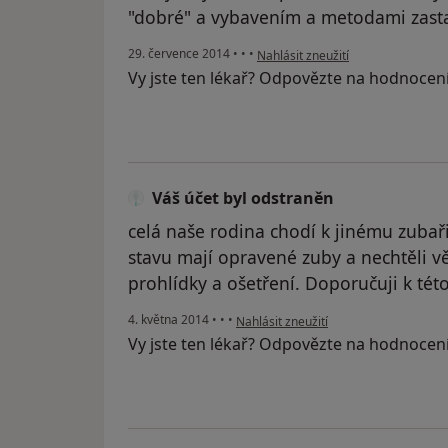
"dobré" a vybavením a metodami zastar
podle názoru uživatele Váš účet b
29. července 2014
•
•
•
Nahlásit zneužití
Vy jste ten lékař? Odpovězte na hodnocen
Váš účet byl odstraněn
celá naše rodina chodí k jinému zubaři
stavu mají opravené zuby a nechtěli vě
prohlídky a ošetření. Doporučuji k tét
podle názoru uživatele Váš účet byl o
4. května 2014
•
•
•
Nahlásit zneužití
Vy jste ten lékař? Odpovězte na hodnocen