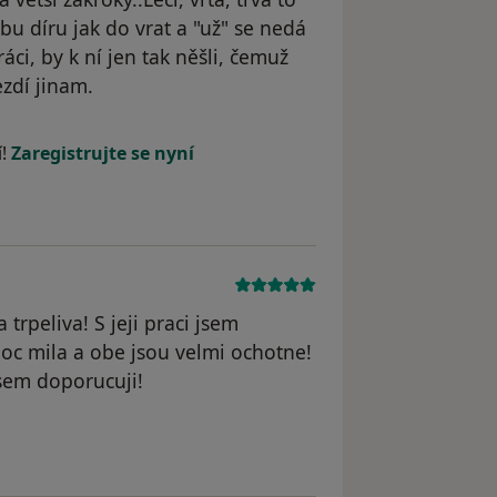
bu díru jak do vrat a "už" se nedá
práci, by k ní jen tak něšli, čemuž
ezdí jinam.
í!
Zaregistrujte se nyní
trpeliva! S jeji praci jsem
oc mila a obe jsou velmi ochotne!
sem doporucuji!