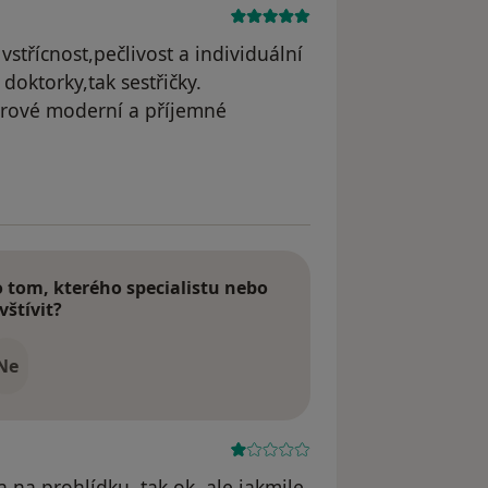
střícnost,pečlivost a individuální
doktorky,tak sestřičky.
uprové moderní a příjemné
dstraněn
tom, kterého specialistu nebo
vštívit?
Ne
 na prohlídku, tak ok, ale jakmile