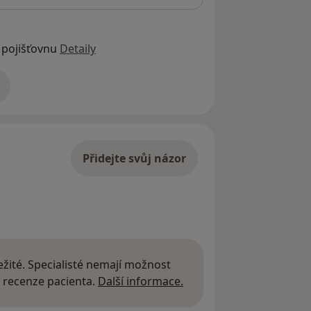
 pojišťovnu
Detaily
adrese
Přidejte svůj názor
žité. Specialisté nemají možnost
Další informace o názor
 recenze pacienta.
Další informace.