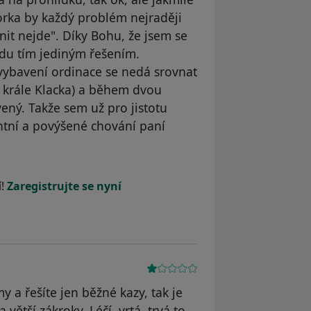
orka by každý problém nejraději
ánit nejde". Díky Bohu, že jsem se
avdu tím jediným řešením.
 vybavení ordinace se nedá srovnat
za krále Klacka) a během dvou
ený. Takže sem už pro jistotu
antní a povýšené chování paní
dstraněn
í!
Zaregistrujte se nyní
 a řešíte jen běžné kazy, tak je
ětší zákroky..Léčí, vrtá, trvá to