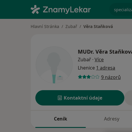
specializ
Hlavní Stránka
Zubař
Věra Staňková
MUDr.
Věra Staňkov
o specializac
Zubař
·
Více
Lhenice
1 adresa
9 názorů
Kontaktní údaje
Ceník
Adresy