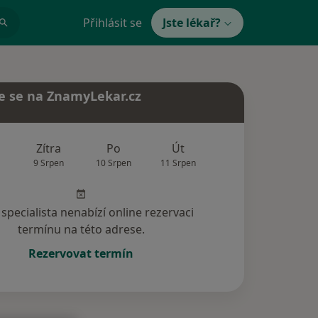
Přihlásit se
Jste lékař?
e se na ZnamyLekar.cz
Zítra
Po
Út
St
Čt
9 Srpen
10 Srpen
11 Srpen
12 Srpen
13 Srp
specialista nenabízí online rezervaci
termínu na této adrese.
Rezervovat termín