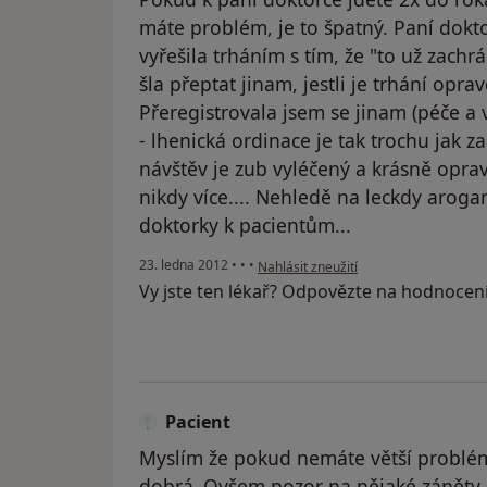
máte problém, je to špatný. Paní dokt
vyřešila trháním s tím, že "to už zachr
šla přeptat jinam, jestli je trhání opr
Přeregistrovala jsem se jinam (péče a
- lhenická ordinace je tak trochu jak 
návštěv je zub vyléčený a krásně oprav
nikdy více.... Nehledě na leckdy arog
doktorky k pacientům...
podle názoru uživatele Váš účet byl o
23. ledna 2012
•
•
•
Nahlásit zneužití
Vy jste ten lékař? Odpovězte na hodnocen
Pacient
Myslím že pokud nemáte větší problémy
dobrá..Ovšem pozor na nějaké záněty a v