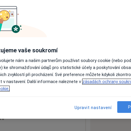
ách nejsou k dispozici
ádné informace o svých službách.
ujeme vaše soukromí
ovolujete nám a našim partnerům používat soubory cookie (nebo po
e) ke shromažďování údajů pro statistické účely a poskytování obs
ich zvyklostí při procházení. Své preference můžete kdykoli zkontro
t v nastavení. Další informace naleznete v
zásadách ochrany soukr
okie.
 mapu
 otevře v nové záložce
P
Upravit nastavení
ní