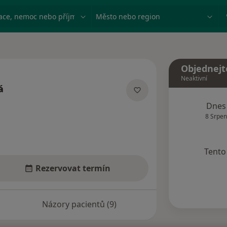
ace, nemoc nebo příjmení
Město nebo region
Objednejt
Neaktivní
á
ích
Dnes
8 Srpen
Tento 
Rezervovat termín
Názory pacientů (9)