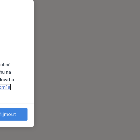
dobné
ahu na
lovat a
omí a
řijmout