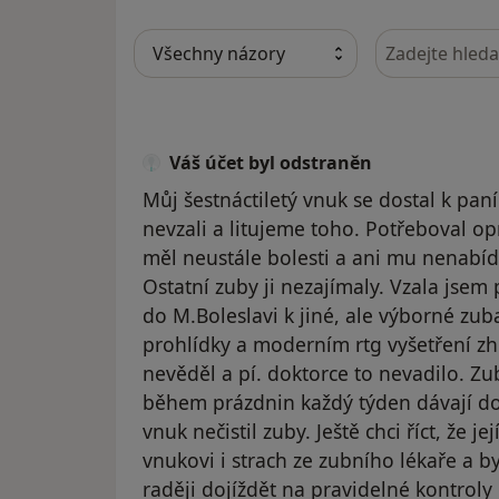
Hledejte v ná
Váš účet byl odstraněn
Můj šestnáctiletý vnuk se dostal k pan
nevzali a litujeme toho. Potřeboval opra
měl neustále bolesti a ani mu nenabídl
Ostatní zuby ji nezajímaly. Vzala jse
do M.Boleslavi k jiné, ale výborné zub
prohlídky a moderním rtg vyšetření zhr
nevěděl a pí. doktorce to nevadilo. Zub
během prázdnin každý týden dávají do 
vnuk nečistil zuby. Ještě chci říct, že 
vnukovi i strach ze zubního lékaře a by
raději dojíždět na pravidelné kontroly