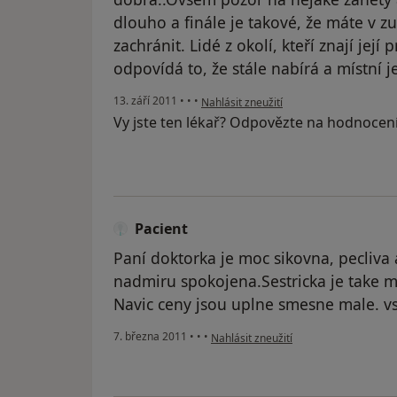
dlouho a finále je takové, že máte v zu
zachránit. Lidé z okolí, kteří znají její 
odpovídá to, že stále nabírá a místní j
podle názoru uživatele Pacient
13. září 2011
•
•
•
Nahlásit zneužití
Vy jste ten lékař? Odpovězte na hodnocen
Pacient
Paní doktorka je moc sikovna, pecliva a 
nadmiru spokojena.Sestricka je take m
Navic ceny jsou uplne smesne male. v
podle názoru uživatele Pacient
7. března 2011
•
•
•
Nahlásit zneužití