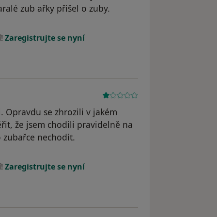
alé zub ařky přišel o zuby.
yl odstraněn
í!
Zaregistrujte se nyní
. Opravdu se zhrozili v jakém
řit, že jsem chodili pravidelně na
o zubařce nechodit.
dstraněn
í!
Zaregistrujte se nyní