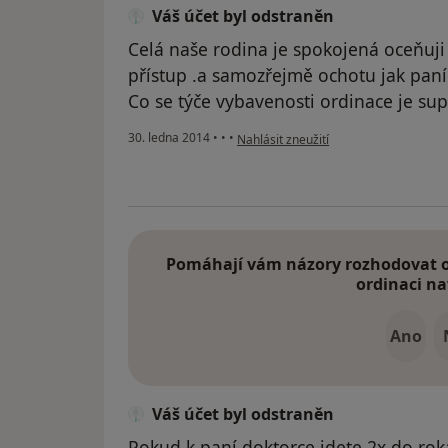
Váš účet byl odstraněn
Celá naše rodina je spokojená oceňuji v
přístup .a samozřejmě ochotu jak paní 
Co se týče vybavenosti ordinace je s
podle názoru uživatele Váš účet byl o
30. ledna 2014
•
•
•
Nahlásit zneužití
Pomáhají vám názory rozhodovat o 
ordinaci na
Ano
Váš účet byl odstraněn
Pokud k paní doktorce jdete 2x do roka