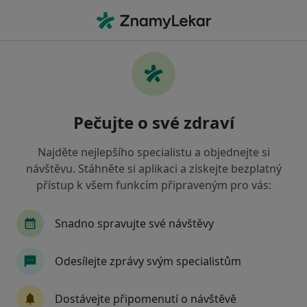
Hla
Praktický Lékař • Strakonice, jihočeský
Filtry
• 1
Mapa
Doporučení praktičtí lékaři s Všeobecná
Pečujte o své zdraví
zdravotní pojišťovna Strakonice
Jak řadíme výsledky vyhledávání?
Najděte nejlepšího specialistu a objednejte si
návštěvu. Stáhněte si aplikaci a získejte bezplatný
přístup k všem funkcím připraveným pro vás:
Snadno spravujte své návštěvy
Odesílejte zprávy svým specialistům
MUDr. Zdenka Houšková
Dostávejte připomenutí o návštěvě
·
Více
Praktický lékař