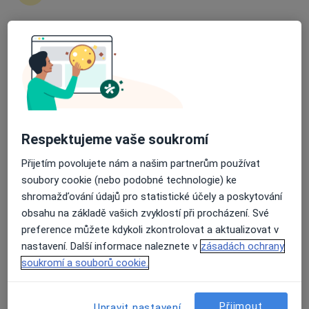
14 názorů
Spojařů 1252, Strakonice
•
Mapa
Průměrné hodnocení na Apple a Play Store 4.5
Ordinace prakt. lékaře pro dospělé
Tento specialista nenabízí online rezervaci termínu na této adrese.
Rezervovat termín
Respektujeme vaše soukromí
Přijetím povolujete nám a našim partnerům používat
soubory cookie (nebo podobné technologie) ke
shromažďování údajů pro statistické účely a poskytování
obsahu na základě vašich zvyklostí při procházení. Své
preference můžete kdykoli zkontrolovat a aktualizovat v
nastavení. Další informace naleznete v
zásadách ochrany
MUDr. Petr Kadlec
soukromí a souborů cookie.
Praktický lékař
17 názorů
Přijmout
Upravit nastavení