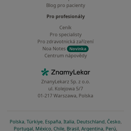
Blog pro pacienty
Pro profesionály
Ceník
Pro specialisty
Pro zdravotnická zařízení
Noa Notes
Novinka
Centrum nápovědy
Kontakt
ZnamyLekar - Hlavní stránka
ZnanyLekarz Sp. z o.o.
ul. Kolejowa 5/7
01-217 Warszawa, Polska
se otevře v nové záložce
se otevře v nové záložce
se otevře v nové záložce
se otevře v nové záložce
se otevře v 
se o
Polska
,
Türkiye
,
España
,
Italia
,
Deutschland
,
Česko
,
se otevře v nové záložce
se otevře v nové záložce
se otevře v nové záložce
se otevře v nové záložc
se otevře v 
se ote
Portugal
,
México
,
Chile
,
Brasil
,
Argentina
,
Perú
,