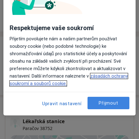
Rezervovat termín
Ceník
Adresy
Názory pacientů
Respektujeme vaše soukromí
Přijetím povolujete nám a našim partnerům používat
soubory cookie (nebo podobné technologie) ke
Ceník
shromažďování údajů pro statistické účely a poskytování
Informace o službách a cenách nejsou k dispozici
obsahu na základě vašich zvyklostí při procházení. Své
Tento specialista ještě nepřidával žádné informace o
preference můžete kdykoli zkontrolovat a aktualizovat v
svých službách.
nastavení. Další informace naleznete v
zásadách ochrany
soukromí a souborů cookie.
Přijmout
Upravit nastavení
Adresa
Lékařská stanice
Paračov 38752