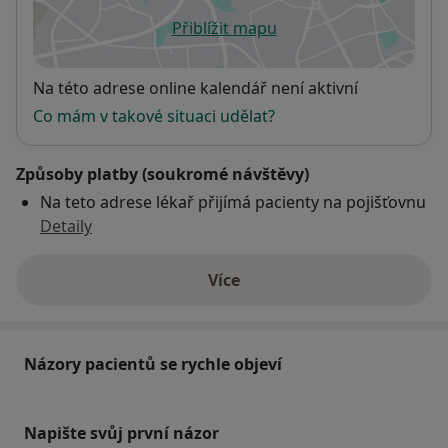
Přiblížit mapu
se otevře v nové záložce
Dostupnost
Na této adrese online kalendář není aktivní
Co mám v takové situaci udělat?
Způsoby platby (soukromé návštěvy)
Na teto adrese lékař přijímá pacienty na pojišťovnu
Detaily
Více
o adrese
Názory pacientů se rychle objeví
Napište svůj první názor