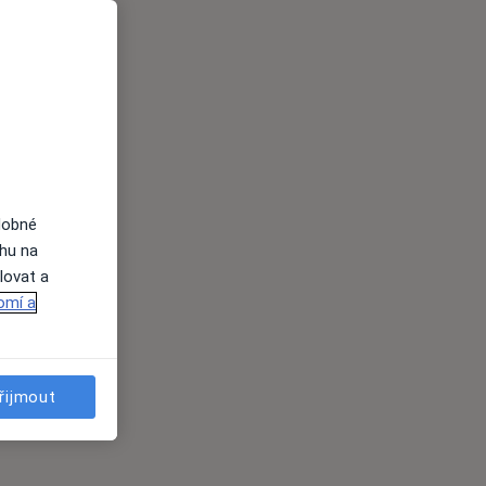
dobné
ahu na
lovat a
omí a
řijmout