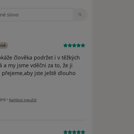
zorech
ené
káže člověka podržet i v těžkých
á a my jsme vděčni za to, že ji
přejeme,aby jste ještě dlouho
podle názoru uživatele Naíl Burangulov z Ruska
Jiný
•
Nahlásit zneužití