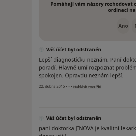
Pomáhají vám názory rozhodovat o 
ordinaci na
Ano
Váš účet byl odstraněn
Lepší diagnostičku neznám. Paní doktor
poradí. Hlavně umí rozpoznat problém 
spokojen. Opravdu neznám lepší.
podle názoru uživatele Váš účet byl 
22. dubna 2015
•
•
•
Nahlásit zneužití
Váš účet byl odstraněn
pani doktorka JINOVA je kvalitni leka