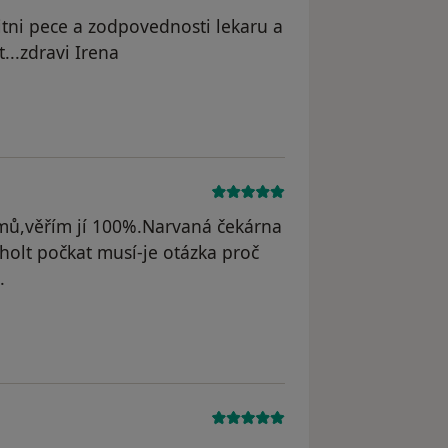
itni pece a zodpovednosti lekaru a
...zdravi Irena
odstraněn
mů,věřím jí 100%.Narvaná čekárna
holt počkat musí-je otázka proč
.
dstraněn