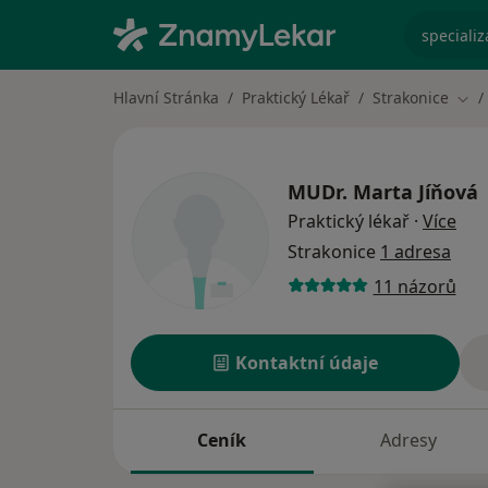
specializ
Hlavní Stránka
Praktický Lékař
Strakonice
Změ
MUDr.
Marta Jíňová
o sp
Praktický lékař
·
Více
Strakonice
1 adresa
11 názorů
Kontaktní údaje
Ceník
Adresy