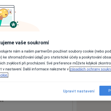
ách nejsou k dispozici
ádné informace o svých službách.
ujeme vaše soukromí
ovolujete nám a našim partnerům používat soubory cookie (nebo po
e) ke shromažďování údajů pro statistické účely a poskytování obs
ich zvyklostí při procházení. Své preference můžete kdykoli zkontro
spělé
t v nastavení. Další informace naleznete v
zásadách ochrany soukr
okie.
 mapu
 otevře v nové záložce
P
Upravit nastavení
ní