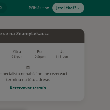
Přihlásit se
Jste lékař?
e se na ZnamyLekar.cz
Zítra
Po
Út
St
Čt
9 Srpen
10 Srpen
11 Srpen
12 Srpen
13 Srp
specialista nenabízí online rezervaci
termínu na této adrese.
Rezervovat termín