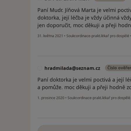
Paní Mudr. Jíňová Marta je velmi pocti
doktorka, její léčba je vždy účinná v
jen doporučit, moc děkuji a přeji hodn
31. května 2021
•
Soukr.ordinace-prakt.lékař pro dospělé
hradmilada@seznam.cz
Číslo ověře
H
Paní doktorka je velmi poctivá a její l
a pomůže. moc děkuji a přeji hodně zd
1. prosince 2020
•
Soukr.ordinace-prakt.lékař pro dospěl