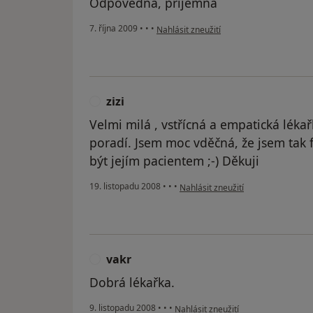
Odpovědná, příjemná
podle názoru uživatele komurka
7. října 2009
•
•
•
Nahlásit zneužití
zizi
Z
Velmi milá , vstřícná a empatická léka
poradí. Jsem moc vděčná, že jsem tak 
být jejím pacientem ;-) Děkuji
podle názoru uživatele zizi
19. listopadu 2008
•
•
•
Nahlásit zneužití
vakr
V
Dobrá lékařka.
podle názoru uživatele vakr
9. listopadu 2008
•
•
•
Nahlásit zneužití