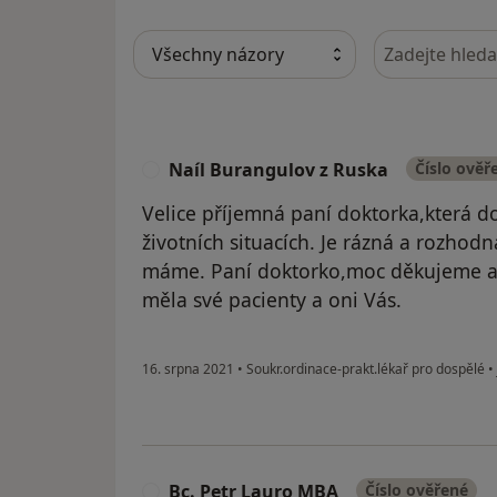
Hledejte v ná
Naíl Burangulov z Ruska
Číslo ověř
N
Velice příjemná paní doktorka,která do
životních situacích. Je rázná a rozhodn
máme. Paní doktorko,moc děkujeme a 
měla své pacienty a oni Vás.
16. srpna 2021
•
Soukr.ordinace-prakt.lékař pro dospělé
•
Bc. Petr Lauro MBA
Číslo ověřené
B