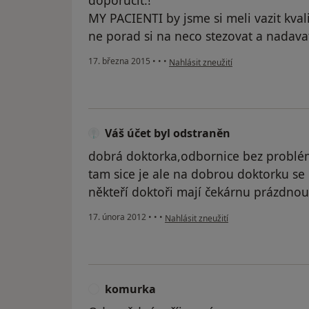
doporucit.!
MY PACIENTI by jsme si meli vazit kval
ne porad si na neco stezovat a nadavat
podle názoru uživatele Váš účet byl 
17. března 2015
•
•
•
Nahlásit zneužití
Váš účet byl odstraněn
dobrá doktorka,odbornice bez problé
tam sice je ale na dobrou doktorku se 
někteří doktoři mají čekárnu prázdnou
podle názoru uživatele Váš účet byl o
17. února 2012
•
•
•
Nahlásit zneužití
komurka
K