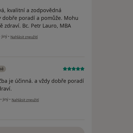
vá, kvalitní a zodpovědná
ždy dobře poradí a pomůže. Mohu
ě zdraví. Bc. Petr Lauro, MBA
podle názoru uživatele Bc. Petr Lauro MBA
•
Jiný
•
Nahlásit zneužití
né
éčba je účinná. a vždy dobře poradí
raví.
podle názoru uživatele hradmilada@seznam.cz
é
•
Jiný
•
Nahlásit zneužití