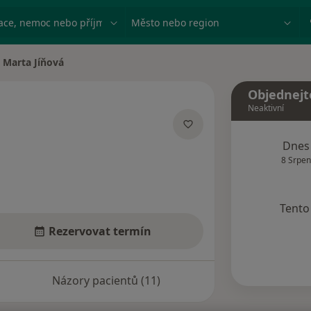
ace, nemoc nebo příjmení
Město nebo region
Marta Jíňová
na města
Objednejt
Neaktivní
ecializacích
Dnes
8 Srpen
Tento 
Rezervovat termín
Názory pacientů (11)