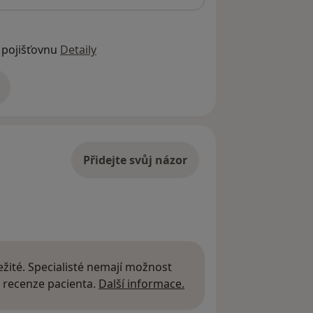
 pojišťovnu
Detaily
adrese
Přidejte svůj názor
žité. Specialisté nemají možnost
Další informace o názor
 recenze pacienta.
Další informace.