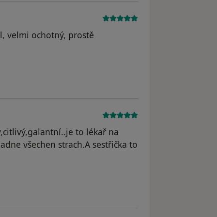
l, velmi ochotný, prostě
citlivý,galantní..je to lékař na
adne všechen strach.A sestřička to