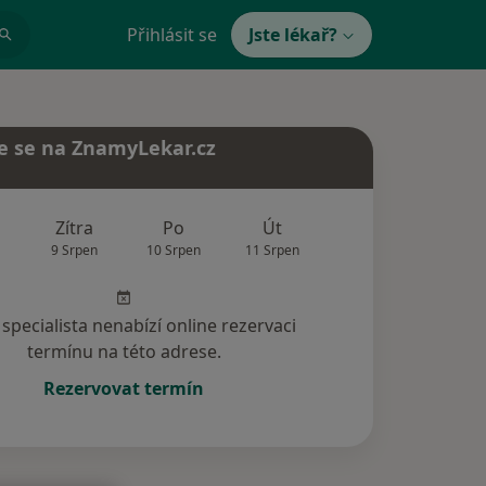
Přihlásit se
Jste lékař?
e se na ZnamyLekar.cz
Zítra
Po
Út
St
Čt
9 Srpen
10 Srpen
11 Srpen
12 Srpen
13 Srp
specialista nenabízí online rezervaci
termínu na této adrese.
Rezervovat termín