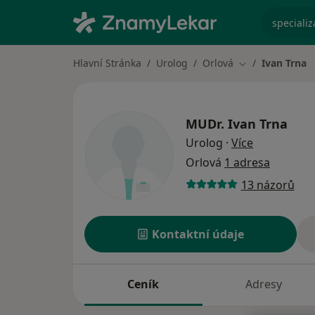
specializ
Hlavní Stránka
Urolog
Orlová
Ivan Trna
Změna města
MUDr.
Ivan Trna
o specializa
Urolog
·
Více
Orlová
1 adresa
13 názorů
Kontaktní údaje
Ceník
Adresy