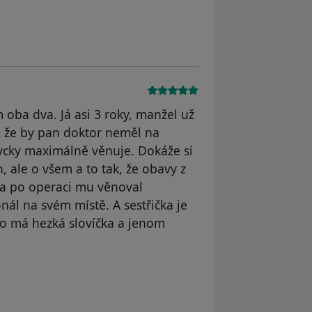
yl odstraněn
oba dva. Já asi 3 roky, manžel už
o, že by pan doktor neměl na
ycky maximálně věnuje. Dokáže si
, ale o všem a to tak, že obavy z
 a po operaci mu věnoval
nál na svém místě. A sestřička je
o má hezká slovíčka a jenom