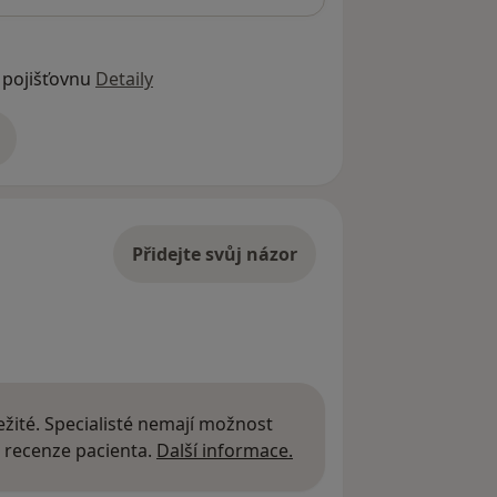
 pojišťovnu
Detaily
adrese
Přidejte svůj názor
žité. Specialisté nemají možnost
Další informace o názor
 recenze pacienta.
Další informace.