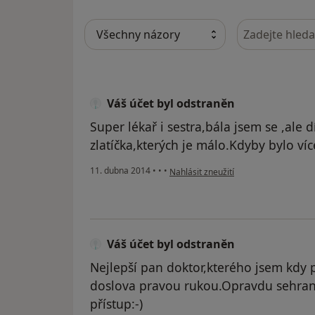
Hledejte v ná
Váš účet byl odstraněn
Super lékař i sestra,bála jsem se ,ale 
zlatíčka,kterých je málo.Kdyby bylo víc
podle názoru uživatele Váš účet byl 
11. dubna 2014
•
•
•
Nahlásit zneužití
Váš účet byl odstraněn
Nejlepší pan doktor,kterého jsem kdy p
doslova pravou rukou.Opravdu sehraný
přístup:-)