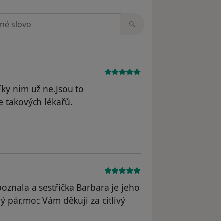
zorech
díky nim už ne.Jsou to
e takových lékařů.
odstraněn
oznala a sestřička Barbara je jeho
 pár,moc Vám děkuji za citlivý