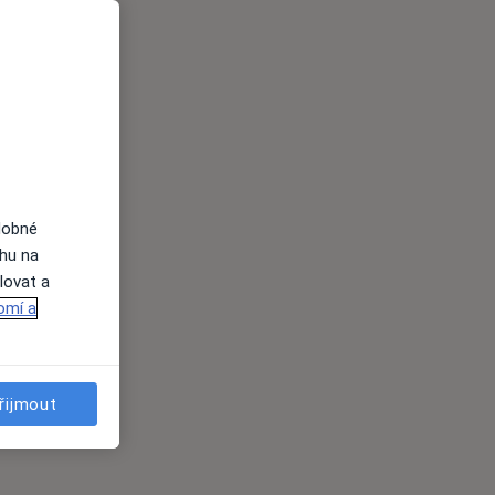
dobné
ahu na
lovat a
omí a
řijmout