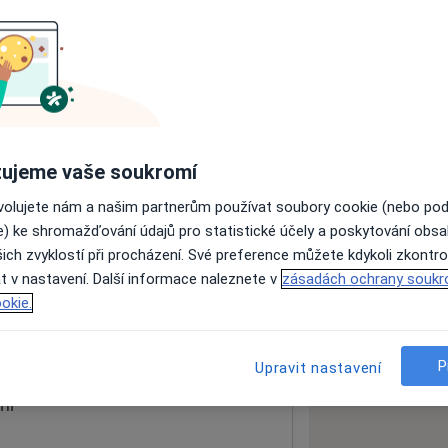
ách nejsou k dispozici
ádné informace o svých službách.
ujeme vaše soukromí
ovolujete nám a našim partnerům používat soubory cookie (nebo po
e) ke shromažďování údajů pro statistické účely a poskytování obs
ich zvyklostí při procházení. Své preference můžete kdykoli zkontro
t v nastavení. Další informace naleznete v
zásadách ochrany soukr
okie.
 mapu
 otevře v nové záložce
P
Upravit nastavení
ní