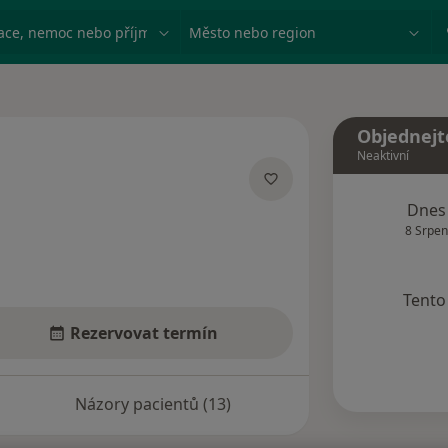
ace, nemoc nebo příjmení
Město nebo region
Objednejt
Neaktivní
cích
Dnes
8 Srpen
Tento 
Rezervovat termín
Názory pacientů (13)