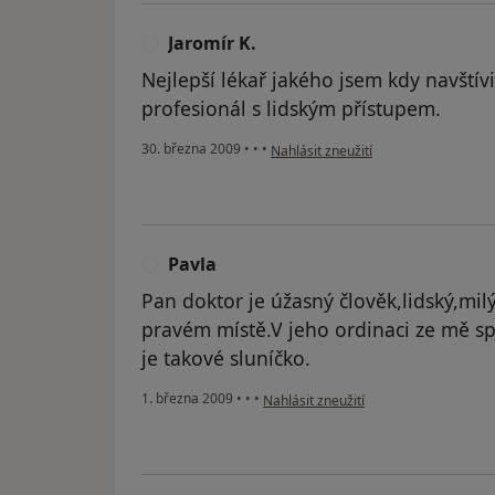
Jaromír K.
J
Nejlepší lékař jakého jsem kdy navštívi
profesionál s lidským přístupem.
podle názoru uživatele Jaromír K.
30. března 2009
•
•
•
Nahlásit zneužití
Pavla
P
Pan doktor je úžasný člověk,lidský,milý,
pravém místě.V jeho ordinaci ze mě sp
je takové sluníčko.
podle názoru uživatele Pavla
1. března 2009
•
•
•
Nahlásit zneužití