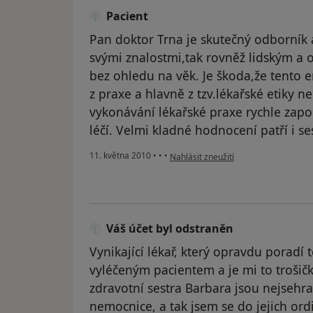
Pacient
Pan doktor Trna je skutečný odborník a
svými znalostmi,tak rovněž lidským a
bez ohledu na věk. Je škoda,že tento 
z praxe a hlavně z tzv.lékařské etiky
vykonávání lékařské praxe rychle zapo
léčí. Velmi kladné hodnocení patří i se
podle názoru uživatele Pacient
11. května 2010
•
•
•
Nahlásit zneužití
Váš účet byl odstraněn
Vynikající lékař, který opravdu poradí 
vyléčeným pacientem a je mi to trošičk
zdravotní sestra Barbara jsou nejsehr
nemocnice, a tak jsem se do jejich ordin