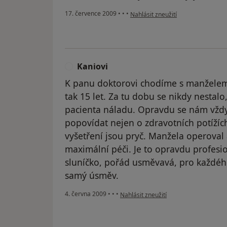
podle názoru uživatele Váš účet b
17. července 2009
•
•
•
Nahlásit zneužití
Kaniovi
K
K panu doktorovi chodíme s manželem 
tak 15 let. Za tu dobu se nikdy nestal
pacienta náladu. Opravdu se nám vžd
popovídat nejen o zdravotních potížích
vyšetření jsou pryč. Manžela operoval
maximální péči. Je to opravdu profesio
sluníčko, pořád usměvavá, pro každéh
samý úsměv.
podle názoru uživatele Kaniovi
4. června 2009
•
•
•
Nahlásit zneužití