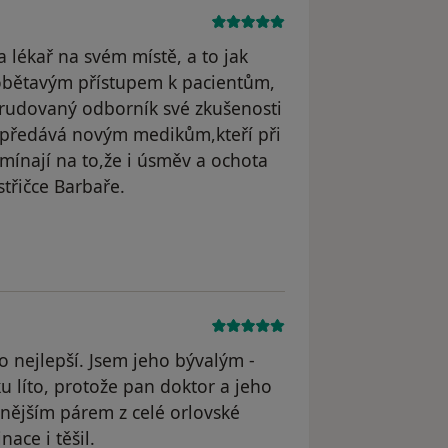
 lékař na svém místě, a to jak
 obětavým přístupem k pacientům,
erudovaný odborník své zkušenosti
 nepředává novým medikům,kteří při
mínají na to,že i úsměv a ochota
střičce Barbaře.
to nejlepší. Jsem jeho bývalým -
u líto, protože pan doktor a jeho
anějším párem z celé orlovské
ace i těšil.