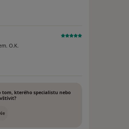
odstraněn
em. O.K.
dstraněn
tom, kterého specialistu nebo
vštívit?
Ne