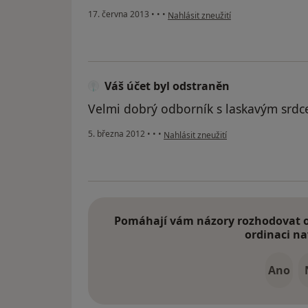
podle názoru uživatele Váš účet byl 
17. června 2013
•
•
•
Nahlásit zneužití
Váš účet byl odstraněn
Velmi dobrý odborník s laskavým srdc
podle názoru uživatele Váš účet byl o
5. března 2012
•
•
•
Nahlásit zneužití
Pomáhají vám názory rozhodovat o 
ordinaci na
Ano