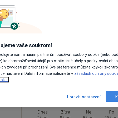
Rezervovat termín
os
Dnes
Zítra
Ne
Po
ujeme vaše soukromí
7 Srpen
8 Srpen
9 Srpen
10 Srpe
ovolujete nám a našim partnerům používat soubory cookie (nebo po
e) ke shromažďování údajů pro statistické účely a poskytování obs
ich zvyklostí při procházení. Své preference můžete kdykoli zkontro
Online rezervace termínu není k dispozic
t v nastavení. Další informace naleznete v
zásadách ochrany soukr
Rezervovat termín
okie.
P
Upravit nastavení
Dnes
Zítra
Ne
Po
7 Srpen
8 Srpen
9 Srpen
10 Srpe