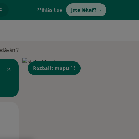
Přihlásit se
Jste lékař?
edávání?
Rozbalit mapu
Út
St
Čt
n
11 Srpen
12 Srpen
13 Srpen
i