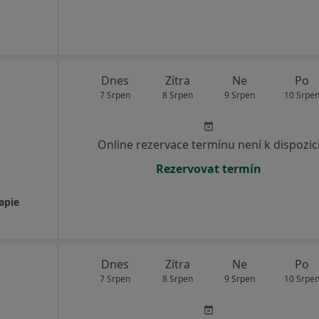
Dnes
Zítra
Ne
Po
7 Srpen
8 Srpen
9 Srpen
10 Srpe
Online rezervace termínu není k dispozic
Rezervovat termín
apie
Dnes
Zítra
Ne
Po
7 Srpen
8 Srpen
9 Srpen
10 Srpe