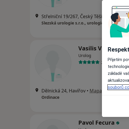
Střelniční 19/267, Český Těšín
•
Mapa
Slezská urologie s.r.o., urologie, RDG
Vasilis Vlachopul
Respekt
Urolog
Přijetím p
2 názory
technologi
základě vaš
aktualizova
souborů co
Dělnická 24, Havířov
•
Mapa
Ordinace
Pavol Fecura