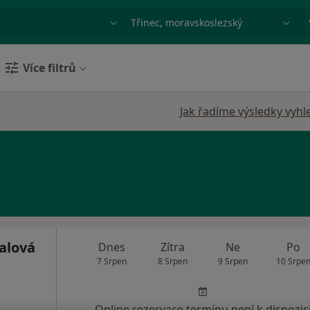
ace, nemoc nebo příjmení
Město nebo region
Více filtrů
Jak řadíme výsledky vyhl
alová
Dnes
Zítra
Ne
Po
7 Srpen
8 Srpen
9 Srpen
10 Srpe
Online rezervace termínu není k dispozic