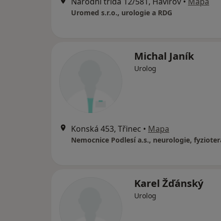
Národní třída 12/581, Havířov
•
Mapa
Uromed s.r.o., urologie a RDG
Michal Janík
Urolog
Konská 453, Třinec
•
Mapa
Nemocnice Podlesí a.s., neurologie, fyzioter
Karel Žďánský
Urolog