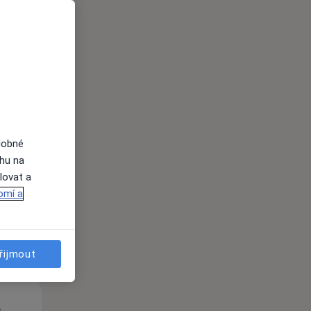
Út
St
Čt
n
11 Srpen
12 Srpen
13 Srpen
dobné
ahu na
lovat a
i
omí a
řijmout
Út
St
Čt
n
11 Srpen
12 Srpen
13 Srpen