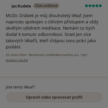
Jar.Kudela
Číslo ověřené
J
MUDr. Drábek je můj dlouholetý lékař. Jsem
naprosto spokojen s citlivým přístupem a vždy
skvělým výběrem medikace. Nemám co bych
dodal k tomuto odbornikovi. Snad jen více
takových lékařů, kteří chápou svou práci jako
poslání.
29. února 2024
•
Nemocnice s poliklinikou Havířov, p.o.
•
Jiný
•
podle názoru uživatele Jar.Kudela
Nahlásit zneužití
Jste tento lékař?
Upravit nebo spravovat profil