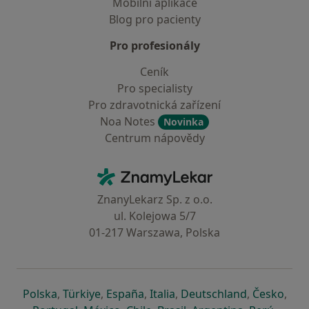
Mobilní aplikace
Blog pro pacienty
Pro profesionály
Ceník
Pro specialisty
Pro zdravotnická zařízení
Noa Notes
Novinka
Centrum nápovědy
Kontakt
ZnamyLekar - Hlavní stránka
ZnanyLekarz Sp. z o.o.
ul. Kolejowa 5/7
01-217 Warszawa, Polska
se otevře v nové záložce
se otevře v nové záložce
se otevře v nové záložce
se otevře v nové záložce
se otevře v 
se o
Polska
,
Türkiye
,
España
,
Italia
,
Deutschland
,
Česko
,