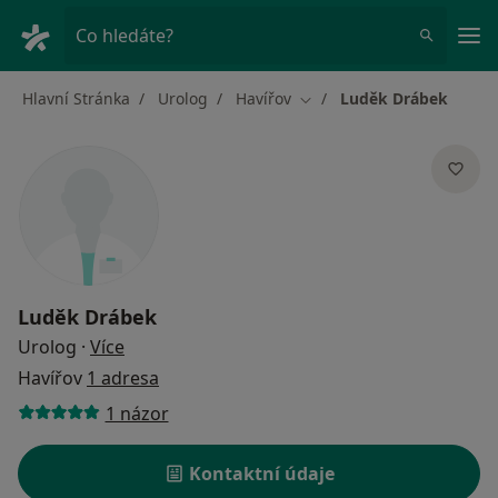
Hla
Co hledáte?
Hlavní Stránka
Urolog
Havířov
Luděk Drábek
Změna města
Luděk Drábek
o specializacích
Urolog
·
Více
Havířov
1 adresa
1 názor
Kontaktní údaje