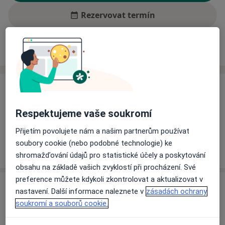
Rezervovat termín
Ceník
Adresy
Názory pacientů (1)
Ceník
Informace o službách a cenách nejsou k dispozici
Respektujeme vaše soukromí
Tento specialista ještě nepřidával žádné informace o
Přijetím povolujete nám a našim partnerům používat
svých službách.
soubory cookie (nebo podobné technologie) ke
shromažďování údajů pro statistické účely a poskytování
obsahu na základě vašich zvyklostí při procházení. Své
preference můžete kdykoli zkontrolovat a aktualizovat v
Adresa
nastavení. Další informace naleznete v
zásadách ochrany
soukromí a souborů cookie.
Nemocnice s poliklinikou Havířov, p.o.
Dělnická 1132/24,
Havířov
736 01