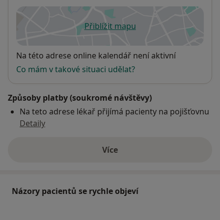
Přiblížit mapu
se otevře v nové záložce
Dostupnost
Na této adrese online kalendář není aktivní
Co mám v takové situaci udělat?
Způsoby platby (soukromé návštěvy)
Na teto adrese lékař přijímá pacienty na pojišťovnu
Detaily
Více
o adrese
Názory pacientů se rychle objeví