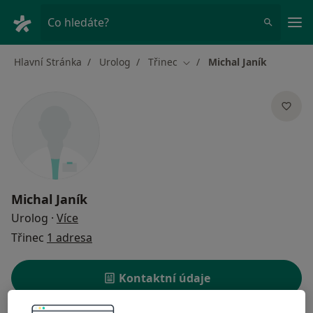
Hla
Co hledáte?
Hlavní Stránka
Urolog
Třinec
Michal Janík
Změna města
Michal Janík
o specializacích
Urolog
·
Více
Třinec
1 adresa
Kontaktní údaje