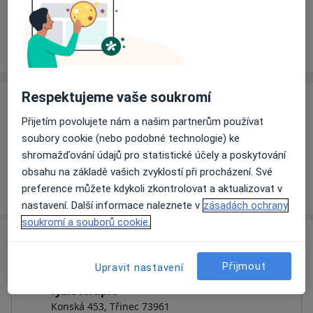
Rezervovat termín
Ceník
Adresy
Názory pacientů
Respektujeme vaše soukromí
Ceník
Přijetím povolujete nám a našim partnerům používat
Informace o službách a cenách nejsou k dispozici
soubory cookie (nebo podobné technologie) ke
Tento specialista ještě nepřidával žádné informace o
shromažďování údajů pro statistické účely a poskytování
svých službách.
obsahu na základě vašich zvyklostí při procházení. Své
preference můžete kdykoli zkontrolovat a aktualizovat v
nastavení. Další informace naleznete v
zásadách ochrany
soukromí a souborů cookie.
Adresa
Přijmout
Upravit nastavení
Nemocnice Podlesí a.s., neurologie,
fyzioterapie
Konská 453,
Třinec
73961