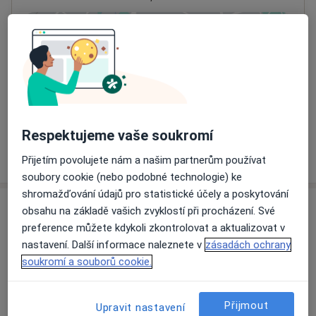
Přiblížit mapu
se otevře v nové záložce
Dostupnost
Na této adrese online kalendář není aktivní
Co mám v takové situaci udělat?
Respektujeme vaše soukromí
Více
o adrese
Přijetím povolujete nám a našim partnerům používat
soubory cookie (nebo podobné technologie) ke
shromažďování údajů pro statistické účely a poskytování
obsahu na základě vašich zvyklostí při procházení. Své
Názory
preference můžete kdykoli zkontrolovat a aktualizovat v
nastavení. Další informace naleznete v
zásadách ochrany
Přidejte svůj názor
soukromí a souborů cookie.
Přijmout
14 názorů
Upravit nastavení