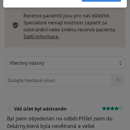
Recenze pacientů jsou pro nás důležité.
Specialisté nemají možnost zaplatit za
odstranění nebo změnu recenze pacienta.
Další informace o názorech
Další informace.
Hledejte v názorech
Váš účet byl odstraněn
Byl jsem objedenán na odběr.Přišel jsem do
čekárny,která byla nevětraná a velké