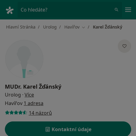
Hla
Co hledáte?
Hlavní Stránka
Urolog
Havířov
Karel Žďánský
Změna města
MUDr.
Karel Žďánský
o specializacích
Urolog
·
Více
Havířov
1 adresa
14 názorů
Kontaktní údaje