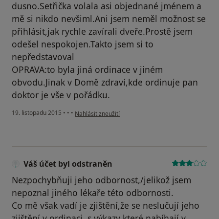
dusno.Setřička volala asi objednané jménem a
mě si nikdo nevšiml.Ani jsem neměl možnost se
přihlásit,jak rychle zavírali dveře.Prostě jsem
odešel nespokojen.Takto jsem si to
nepředstavoval
OPRAVA:to byla jiná ordinace v jiném
obvodu.Jinak v Domě zdraví,kde ordinuje pan
doktor je vše v pořádku.
podle názoru uživatele Váš účet byl odstraněn
19. listopadu 2015
•
•
•
Nahlásit zneužití
Váš účet byl odstraněn
Nezpochybňuji jeho odbornost,/jelikož jsem
nepoznal jiného lékaře této odbornosti.
Co mě však vadí je zjištění,že se neslučují jeho
zjištění v ordinaci ,s výkazy které nabíhají v