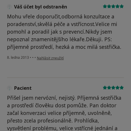
Váš účet byl odstraněn
Mohu vřele doporučit,odborná konzultace a
poradenství,skvělá péče a vstřícnost.Velice mi
pomohl a poradil jak s prevencí.Nikdy jsem
nepoznal znamenitějšího lékaře.Děkuji. PS:
příjemné prostředí, hezká a moc milá sestřička.
podle názoru uživatele Váš účet byl odstraněn
8. ledna 2013
•
•
•
Nahlásit zneužití
Pacient
Přišel jsem nervózní, nejistý. Příjemná sestřička
a prostředí člověku dost pomůže. Pan doktor
začal konverzaci velice příjemně, uvolněně,
přesto zcela profesionálně. Prohlídka,
vysvětlení problému, velice vstřícné jednání a