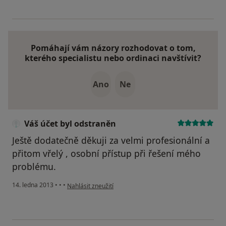
Pomáhají vám názory rozhodovat o tom,
kterého specialistu nebo ordinaci navštívit?
Ano
Ne
Váš účet byl odstraněn
Ještě dodatečně děkuji za velmi profesionální a
přitom vřelý , osobní přístup při řešení mého
problému.
podle názoru uživatele Váš účet byl odstraněn
14. ledna 2013
•
•
•
Nahlásit zneužití