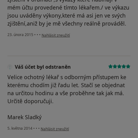
mém účtu provedené tímto lékařem./ ve výkazu
jsou uváděny výkony,které má asi jen ve svých
zjištění,aniž by je mě všechny reálně prováděl.
podle názoru uživatele Váš účet byl odstraněn
23. února 2015
•
•
•
Nahlásit zneužití
Váš účet byl odstraněn
Velice ochotný lékař s odborným přístupem ke
kterému chodím již řadu let. Stačí se objednat
na určitou hodinu a vše proběhne tak jak má.
Určitě doporučuji.
Marek Sladký
podle názoru uživatele Váš účet byl odstraněn
5. května 2014
•
•
•
Nahlásit zneužití