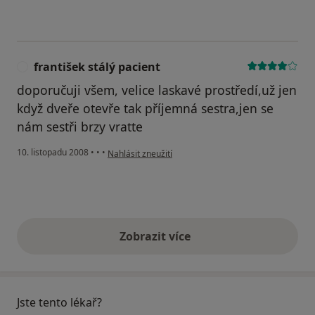
františek stálý pacient
F
doporučuji všem, velice laskavé prostředí,už jen
když dveře otevře tak příjemná sestra,jen se
nám sestři brzy vratte
podle názoru uživatele františek stálý pacient
10. listopadu 2008
•
•
•
Nahlásit zneužití
Zobrazit více
výše uvedené názory
Jste tento lékař?