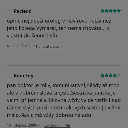
Pacient
úplně nejelepší urolog v Havířově, lepší než
jeho kolega Vymazal, ten nemá chování... z
vlastní zkušenosti vím...
podle názoru uživatele Pacient
4. ledna 2010
•
•
•
Nahlásit zneužití
Konečný
K
pan doktor je milý,komunikativní,někdy až moc
ale v dobrém slova smyslu.Sestřička Janička je
velmi příjemná a šikovná ,vždy vyjde vstříc i nad
rámec svých povinností.Takových sester je velmi
málo.Navíc má vždy dobrou náladu
podle názoru uživatele Konečný
10. listopadu 2008
•
•
•
Nahlásit zneužití