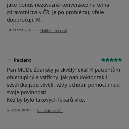
jako bonus nezávazná konverzace na téma
zdravotnictví v ČR. Je po problému, vřele
doporučuji. M.
podle názoru uživatele Pacient
18. června 2010
•
•
•
Nahlásit zneužití
Pacient
Pan MUDr. Ždánský je skvělý lékař. K pacientům
ohleduplný a vstřícný. Jak pan doktor tak i
sestřička jsou skvělí, vždy ochotni pomoct i nad
svoje povinnosti.
Kéž by bylo takových lékařů více.
podle názoru uživatele Pacient
5. února 2010
•
•
•
Nahlásit zneužití