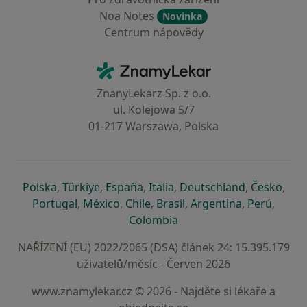
Noa Notes
Novinka
Centrum nápovědy
Kontakt
ZnamyLekar - Hlavní stránka
ZnanyLekarz Sp. z o.o.
ul. Kolejowa 5/7
01-217 Warszawa, Polska
se otevře v nové záložce
se otevře v nové záložce
se otevře v nové záložce
se otevře v nové záložce
se otevře v 
se o
Polska
,
Türkiye
,
España
,
Italia
,
Deutschland
,
Česko
,
se otevře v nové záložce
se otevře v nové záložce
se otevře v nové záložce
se otevře v nové záložc
se otevře v 
se ote
Portugal
,
México
,
Chile
,
Brasil
,
Argentina
,
Perú
,
se otevře v nové záložce
Colombia
NAŘÍZENÍ (EU) 2022/2065 (DSA) článek 24: 15.395.179
uživatelů/měsíc - Červen 2026
www.znamylekar.cz © 2026 - Najděte si lékaře a