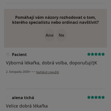
Pomáhají vám názory rozhodovat o tom,
kterého specialistu nebo ordinaci navštívit?
Ano
Ne
Pacient
Výborná lékařka, dobrá volba, doporučuji!JK
podle názoru uživatele Pacient
2. listopadu 2009
•
•
•
Nahlásit zneužití
alena tichá
A
Velice dobrá lékařka