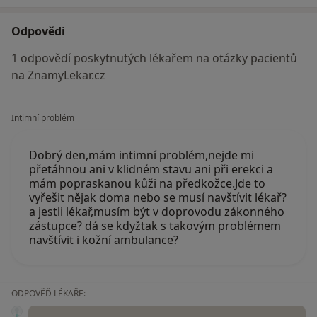
Odpovědi
1 odpovědí poskytnutých lékařem na otázky pacientů
na ZnamyLekar.cz
Intimní problém
Dobrý den,mám intimní problém,nejde mi
přetáhnou ani v klidném stavu ani při erekci a
mám popraskanou kůži na předkožce.Jde to
vyřešit nějak doma nebo se musí navštívit lékař?
a jestli lékař,musím být v doprovodu zákonného
zástupce? dá se kdyžtak s takovým problémem
navštívit i kožní ambulance?
ODPOVĚĎ LÉKAŘE: