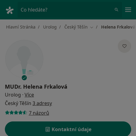
Hla
Co hledáte?
Hlavní Stránka
Urolog
Český Těšín
Helena Frkalová
Změna města
MUDr.
Helena Frkalová
o specializacích
Urolog
·
Více
Český Těšín
3 adresy
7 názorů
Kontaktní údaje