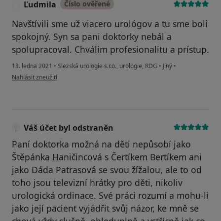
Ľudmila
Číslo ověřené
Ľ
Navštívili sme už viacero urológov a tu sme boli
spokojný. Syn sa pani doktorky nebál a
spolupracoval. Chválim profesionalitu a prístup.
13. ledna 2021
•
Slezská urologie s.r.o., urologie, RDG
•
Jiný
•
podle názoru uživatele Ľudmila
Nahlásit zneužití
Váš účet byl odstraněn
Paní doktorka možná na děti nepůsobí jako
Štěpánka Haničincová s Čertíkem Bertíkem ani
jako Dáda Patrasová se svou žížalou, ale to od
toho jsou televizní hrátky pro děti, nikoliv
urologická ordinace. Své práci rozumí a mohu-li
jako její pacient vyjádřit svůj názor, ke mně se
chová vždy slušně, ohleduplně a vstřícně jak co