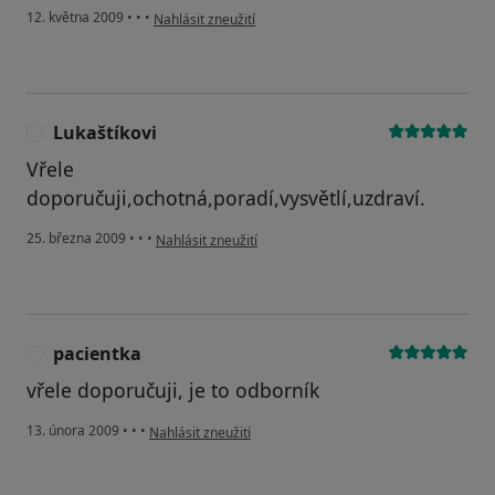
podle názoru uživatele alena tichá
12. května 2009
•
•
•
Nahlásit zneužití
Lukaštíkovi
L
Vřele
doporučuji,ochotná,poradí,vysvětlí,uzdraví.
podle názoru uživatele Lukaštíkovi
25. března 2009
•
•
•
Nahlásit zneužití
pacientka
P
vřele doporučuji, je to odborník
podle názoru uživatele pacientka
13. února 2009
•
•
•
Nahlásit zneužití