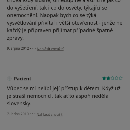
do vyšetření, tak i co do osvěty, týkající se
onemocnění. Naopak bych co se týká
vysvětlování přivítal i větší otevřenost - jenže ne
každý je připraven přijímat případné špatné
zprávy.
podle názoru uživatele Váš účet byl odstraněn
9. srpna 2012
•
•
•
Nahlásit zneužití
Pacient
Vůbec se mi nelíbí její přístup k dětem. Když už
je straší nemocnicí, tak ať to aspoň nedělá
slovensky.
podle názoru uživatele Pacient
7. ledna 2010
•
•
•
Nahlásit zneužití