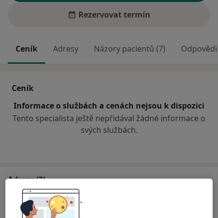
Rezervovat termín
Ceník
Adresy
Názory pacientů (7)
Odpovědi 
Ceník
Informace o službách a cenách nejsou k dispozici
Tento specialista ještě nepřidával žádné informace o
svých službách.
Adresy (3)
Adresa 1
Adresa 2
Adresa 3