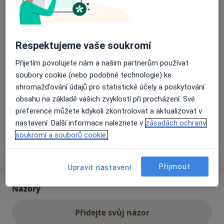
Slezská urologie s.r.o., urologie, RDG
Střelniční 19/267,
Český Těšín
73701
Respektujeme vaše soukromí
Přijetím povolujete nám a našim partnerům používat
Přiblížit mapu
se otevře v nové záložce
soubory cookie (nebo podobné technologie) ke
shromažďování údajů pro statistické účely a poskytování
Dostupnost
Na této adrese online kalendář není aktivní
obsahu na základě vašich zvyklostí při procházení. Své
Co mám v takové situaci udělat?
preference můžete kdykoli zkontrolovat a aktualizovat v
nastavení. Další informace naleznete v
zásadách ochrany
soukromí a souborů cookie.
Více
o adrese
Přijmout
Upravit nastavení
Názory
Přidejte svůj názor