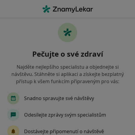
Hla
Zubař • Cheb, karlovarský
Filtry
Mapa
Zubař Cheb
Pečujte o své zdraví
Jak řadíme výsledky vyhledávání?
Najděte nejlepšího specialistu a objednejte si
návštěvu. Stáhněte si aplikaci a získejte bezplatný
Jakou pojišťovnu máte?
přístup k všem funkcím připraveným pro vás:
Zdravotní pojišťovna ministerstva vnitra ČR
O
Snadno spravujte své návštěvy
Odesílejte zprávy svým specialistům
Dostávejte připomenutí o návštěvě