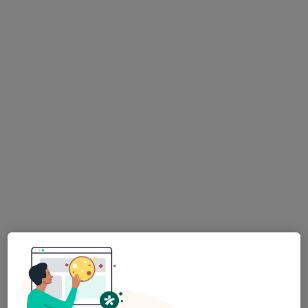
MUDr. Milena Korálová
Zubař
5 názorů
Svobody 1, Cheb
•
Mapa
Ordinace praktického zubního lékaře
Tento specialista nenabízí online rezervaci termínu na této adrese.
Rezervovat termín
K dispozici jsou specialisté
Tito specialisté se nacházejí mimo Cheb, karlovarský,
v oblastech blízkých vašemu vyhledávání.