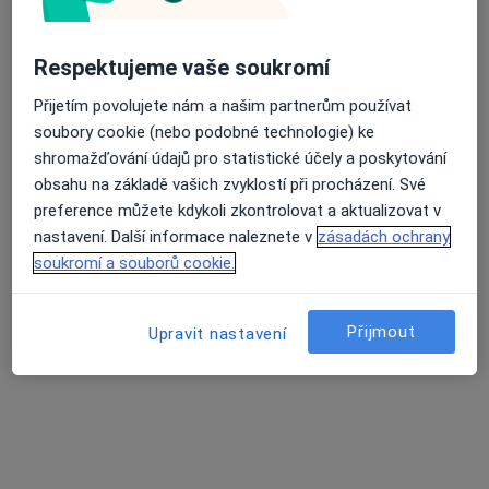
Respektujeme vaše soukromí
lékař Julie Klírová
Přijetím povolujete nám a našim partnerům používat
·
Více
Zubař
soubory cookie (nebo podobné technologie) ke
129 názorů
shromažďování údajů pro statistické účely a poskytování
obsahu na základě vašich zvyklostí při procházení. Své
Žlutická 9, Plzeň
•
Mapa
preference můžete kdykoli zkontrolovat a aktualizovat v
White Smile Dental Clinic
nastavení. Další informace naleznete v
zásadách ochrany
Ošetření kazu/plomba
od 1 000 kč
soukromí a souborů cookie.
Tento specialista nenabízí online rezervaci termínu na této adrese.
Rezervovat termín
Přijmout
Upravit nastavení