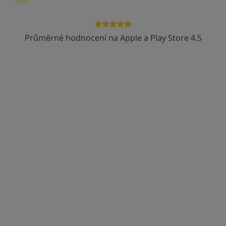
Průměrné hodnocení na Apple a Play Store 4.5
MUDr. Jana Petrášová
Zubař
6 názorů
Na Vrchu 30, Aš
•
Mapa
Zubní ordinace
Tento specialista nenabízí online rezervaci termínu na této adrese.
Rezervovat termín