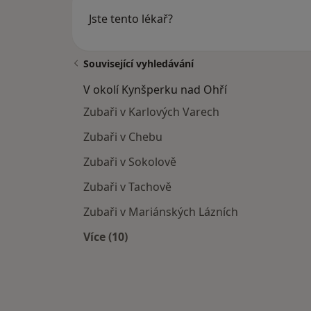
Jste tento lékař?
Související vyhledávání
V okolí Kynšperku nad Ohří
Zubaři v Karlových Varech
Zubaři v Chebu
Zubaři v Sokolově
Zubaři v Tachově
Zubaři v Mariánských Lázních
Více (10)
Více v kategorii: V okolí Kynšperku n