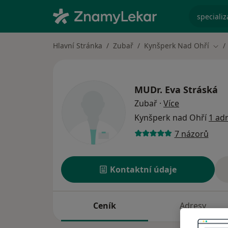
specializ
Hlavní Stránka
Zubař
Kynšperk Nad Ohří
Změ
MUDr.
Eva Stráská
o specializac
Zubař
·
Více
Kynšperk nad Ohří
1 ad
7 názorů
Kontaktní údaje
Ceník
Adresy