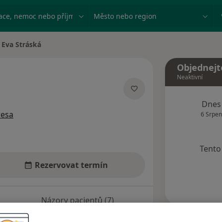
ace, nemoc nebo příjmení
Město nebo region
Eva Stráská
na města
Objednejt
Neaktivní
ích
Dnes
resa
6 Srpen
Tento 
Rezervovat termín
Názory pacientů (7)