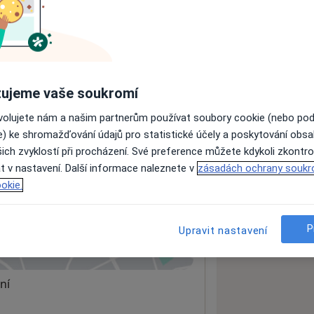
ách nejsou k dispozici
ádné informace o svých službách.
ujeme vaše soukromí
ovolujete nám a našim partnerům používat soubory cookie (nebo po
e) ke shromažďování údajů pro statistické účely a poskytování obs
ich zvyklostí při procházení. Své preference můžete kdykoli zkontro
t v nastavení. Další informace naleznete v
zásadách ochrany soukr
oratoř
okie.
P
Upravit nastavení
 mapu
 otevře v nové záložce
ní