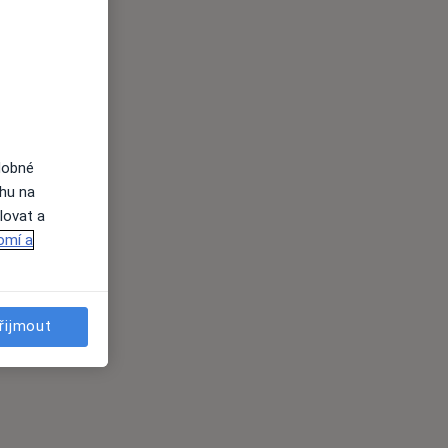
dobné
ahu na
lovat a
omí a
řijmout