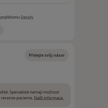
 pojišťovnu
Detaily
adrese
Přidejte svůj názor
žité. Specialisté nemají možnost
Další informace o názor
 recenze pacienta.
Další informace.