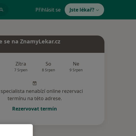
Přihlásit se
Jste lékař?
e se na ZnamyLekar.cz
Zítra
So
Ne
Po
Út
7 Srpen
8 Srpen
9 Srpen
10 Srpen
11 Srp
specialista nenabízí online rezervaci
termínu na této adrese.
Rezervovat termín