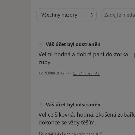
Hledejte v ná
Váš účet byl odstraněn
Velmi hodná a dobrá paní doktorka....p
zuby.
podle názoru uživatele Váš účet byl 
12. dubna 2012
•
•
•
Nahlásit zneužití
Váš účet byl odstraněn
Velice šikovná, hodná, zkušená zubařk
dokonce se vždy těším.
podle názoru uživatele Váš účet byl 
16. března 2012
•
•
•
Nahlásit zneužití