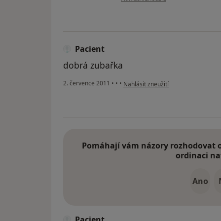
Pacient
dobrá zubařka
podle názoru uživatele Pacient
2. července 2011
•
•
•
Nahlásit zneužití
Pomáhají vám názory rozhodovat o 
ordinaci na
Ano
Pacient