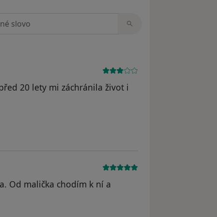
zorech
řed 20 lety mi záchránila život i
odstraněn
a. Od malička chodím k ní a
odstraněn