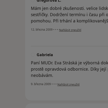
Gregorová L.
G
Mám jen dobré zkušenosti. velice lidsk
sestřičky. Dodržení termínu i času při 
pomohou. Při trhání a komplikovanějšíc
podle názoru uživatele Gregorová L.
12. března 2009
•
•
•
Nahlásit zneužití
Gabriela
G
Paní MUDr. Eva Stráská je výborná dokto
prostě opravdová odbornice. Díky její 
neobávám.
podle názoru uživatele Gabriela
9. března 2009
•
•
•
Nahlásit zneužití