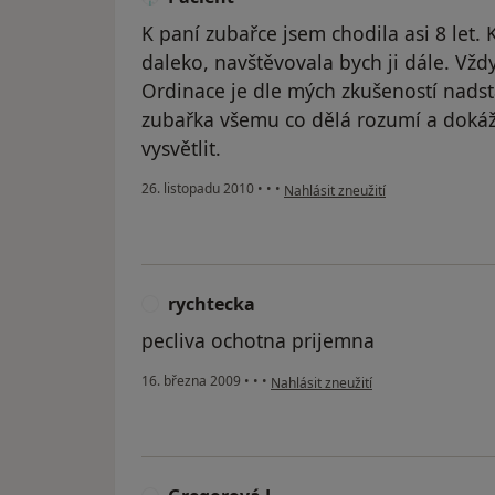
K paní zubařce jsem chodila asi 8 let.
daleko, navštěvovala bych ji dále. Vžd
Ordinace je dle mých zkušeností nads
zubařka všemu co dělá rozumí a dokáž
vysvětlit.
podle názoru uživatele Pacient
26. listopadu 2010
•
•
•
Nahlásit zneužití
rychtecka
R
pecliva ochotna prijemna
podle názoru uživatele rychtecka
16. března 2009
•
•
•
Nahlásit zneužití