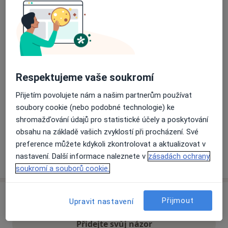
Přiblížit mapu
se otevře v nové záložce
Dostupnost
Na této adrese online kalendář není aktivní
Co mám v takové situaci udělat?
Respektujeme vaše soukromí
Přijetím povolujete nám a našim partnerům používat
Způsoby platby (soukromé návštěvy)
soubory cookie (nebo podobné technologie) ke
Na teto adrese lékař přijímá pacienty na pojišťovnu
shromažďování údajů pro statistické účely a poskytování
Detaily
obsahu na základě vašich zvyklostí při procházení. Své
preference můžete kdykoli zkontrolovat a aktualizovat v
Více
nastavení. Další informace naleznete v
zásadách ochrany
o adrese
soukromí a souborů cookie.
Názory
Přijmout
Upravit nastavení
Přidejte svůj názor