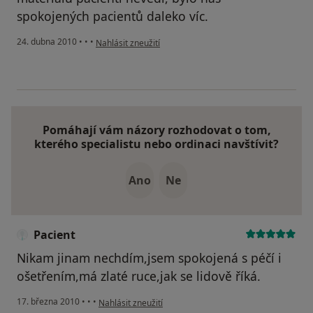
spokojených pacientů daleko víc.
podle názoru uživatele Váš účet byl odstraněn
24. dubna 2010
•
•
•
Nahlásit zneužití
Pomáhají vám názory rozhodovat o tom,
kterého specialistu nebo ordinaci navštívit?
Ano
Ne
Pacient
Nikam jinam nechdím,jsem spokojená s péčí i
ošetřením,má zlaté ruce,jak se lidově říká.
podle názoru uživatele Pacient
17. března 2010
•
•
•
Nahlásit zneužití