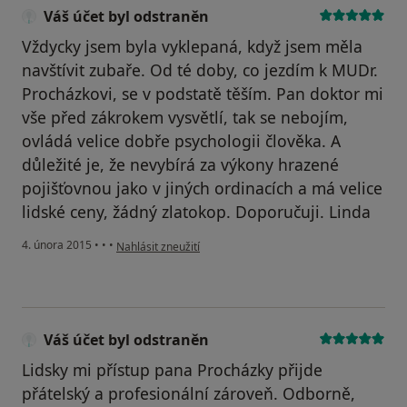
Váš účet byl odstraněn
Vždycky jsem byla vyklepaná, když jsem měla
navštívit zubaře. Od té doby, co jezdím k MUDr.
Procházkovi, se v podstatě těším. Pan doktor mi
vše před zákrokem vysvětlí, tak se nebojím,
ovládá velice dobře psychologii člověka. A
důležité je, že nevybírá za výkony hrazené
pojišťovnou jako v jiných ordinacích a má velice
lidské ceny, žádný zlatokop. Doporučuji. Linda
podle názoru uživatele Váš účet byl odstraněn
4. února 2015
•
•
•
Nahlásit zneužití
Váš účet byl odstraněn
Lidsky mi přístup pana Procházky přijde
přátelský a profesionální zároveň. Odborně,