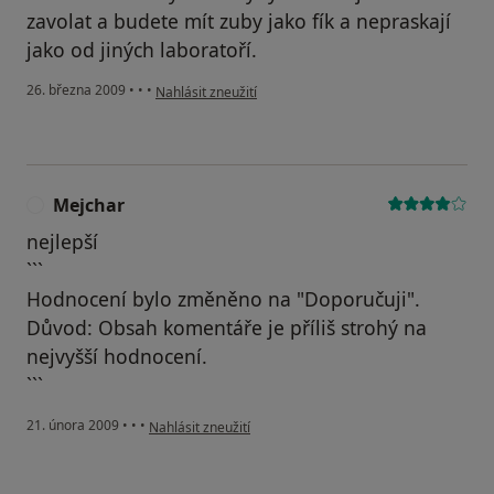
zavolat a budete mít zuby jako fík a nepraskají
jako od jiných laboratoří.
podle názoru uživatele J.Janeček,Plzeň
26. března 2009
•
•
•
Nahlásit zneužití
Mejchar
M
nejlepší
```
Hodnocení bylo změněno na "Doporučuji".
Důvod: Obsah komentáře je příliš strohý na
nejvyšší hodnocení.
```
podle názoru uživatele Mejchar
21. února 2009
•
•
•
Nahlásit zneužití