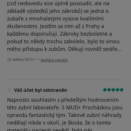
(což nedovedu sice úplně posoudit, ale na
základě výsledků jeho zákroků) se jedná o
zubaře s mnohaletými vysoce kvalitními
zkušenostmi. Jezdím za ním až z Prahy a
každému doporučuji. Zákroky bezboletné a
pokud to někdy trochu zabolelo, bylo to vinou
mého přístupu k zubům. Děkuji rovněž sestře...
podle názoru uživatele Váš účet byl odstraněn
16. května 2013
•
•
•
Nahlásit zneužití
Váš účet byl odstraněn
Naprosto souhlasím s předešlým hodnocením
této zubní laboratoře. S MUDr. Procházkou jsou
opravdu fantastický tým. Takové zubní náhrady
nedělají nikde v okolí, je škoda, že o tomto
materiálu pacienti nevědí, bylo nás