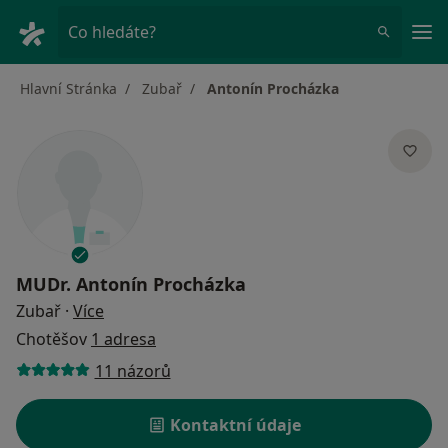
Hla
Co hledáte?
Hlavní Stránka
Zubař
Antonín Procházka
MUDr.
Antonín Procházka
o specializacích
Zubař
·
Více
Chotěšov
1 adresa
11 názorů
Kontaktní údaje