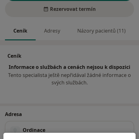
Rezervovat termín
Ceník
Adresy
Názory pacientů (11)
Ceník
Informace o službách a cenách nejsou k dispozici
Tento specialista ještě nepřidával žádné informace o
svých službách.
Adresa
Ordinace
U Porcelánky 230,
Chotěšov 33214