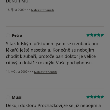
DEKUJI MU.
podle názoru uživatele Pavel
15. října 2009
•
•
•
Nahlásit zneužití
Petra
P
S tak lidským přístupem jsem se u zubařů ani
lékařů ještě nesetkala. Konečně se nebojím
chodit k zubaři, protože pan doktor je velice
citlivý a dokáže rozptýlit Vaše pochybnosti.
podle názoru uživatele Petra
14. května 2009
•
•
•
Nahlásit zneužití
Musil
M
Děkuji doktoru Procházkovi,že se již nebojím a