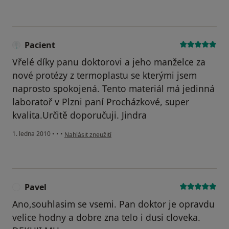
Pacient
Vřelé díky panu doktorovi a jeho manželce za
nové protézy z termoplastu se kterými jsem
naprosto spokojená. Tento materiál má jedinná
laboratoř v Plzni paní Procházkové, super
kvalita.Určitě doporučuji. Jindra
podle názoru uživatele Pacient
1. ledna 2010
•
•
•
Nahlásit zneužití
Pavel
P
Ano,souhlasim se vsemi. Pan doktor je opravdu
velice hodny a dobre zna telo i dusi cloveka.