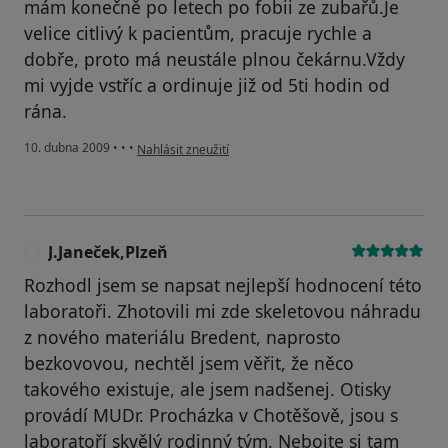
mám konečně po letech po fobii ze zubařů.Je
velice citlivý k pacientům, pracuje rychle a
dobře, proto má neustále plnou čekárnu.Vždy
mi vyjde vstříc a ordinuje již od 5ti hodin od
rána.
podle názoru uživatele Musil
10. dubna 2009
•
•
•
Nahlásit zneužití
J.Janeček,Plzeň
J
Rozhodl jsem se napsat nejlepší hodnocení této
laboratoři. Zhotovili mi zde skeletovou náhradu
z nového materiálu Bredent, naprosto
bezkovovou, nechtěl jsem věřit, že něco
takového existuje, ale jsem nadšenej. Otisky
provádí MUDr. Procházka v Chotěšově, jsou s
laboratoří skvělý rodinný tým. Nebojte si tam